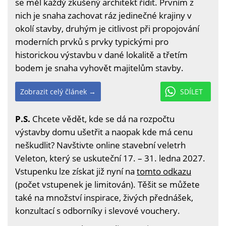
se měl každý zkušený architekt řídit. Prvním z
nich je snaha zachovat ráz jedinečné krajiny v
okolí stavby, druhým je citlivost při propojování
moderních prvků s prvky typickými pro
historickou výstavbu v dané lokalitě a třetím
bodem je snaha vyhovět majitelům stavby.
Zobrazit celý článek →
SDÍLET
P.S.
Chcete vědět, kde se dá na rozpočtu
výstavby domu ušetřit a naopak kde má cenu
neškudlit? Navštivte online stavební veletrh
Veleton, který se uskuteční 17. – 31. ledna 2027.
Vstupenku lze získat již nyní na
tomto odkazu
(počet vstupenek je limitován). Těšit se můžete
také na množství inspirace, živých přednášek,
konzultací s odborníky i slevové vouchery.