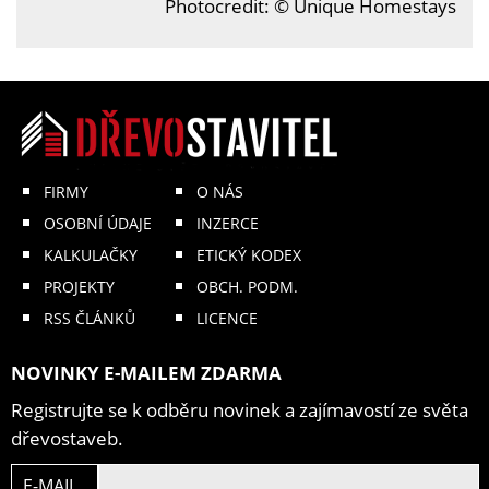
Photocredit: © Unique Homestays
FIRMY
O NÁS
OSOBNÍ ÚDAJE
INZERCE
KALKULAČKY
ETICKÝ KODEX
PROJEKTY
OBCH. PODM.
RSS ČLÁNKŮ
LICENCE
NOVINKY E-MAILEM ZDARMA
Registrujte se k odběru novinek a zajímavostí ze světa
dřevostaveb.
E-MAIL