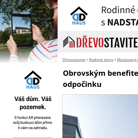
Dřevostavitel
»
Rodinné domy
»
Maskovaný 
Obrovským benefitem
odpočinku