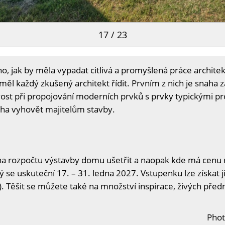
17 / 23
ho, jak by měla vypadat citlivá a promyšlená práce architekt
měl každý zkušený architekt řídit. Prvním z nich je snaha 
livost při propojování moderních prvků s prvky typickými p
aha vyhovět majitelům stavby.
na rozpočtu výstavby domu ušetřit a naopak kde má cenu n
ý se uskuteční 17. – 31. ledna 2027. Vstupenku lze získat j
. Těšit se můžete také na množství inspirace, živých předn
Phot