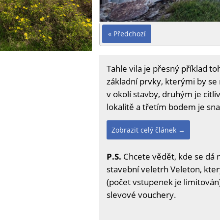
« Předchozí
Tahle vila je přesný příklad to
základní prvky, kterými by se 
v okolí stavby, druhým je cit
lokalitě a třetím bodem je sn
Zobrazit celý článek →
P.S.
Chcete vědět, kde se dá 
stavební veletrh Veleton, kter
(počet vstupenek je limitován)
slevové vouchery.