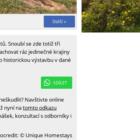
Další »
ů. Snoubí se zde totiž tři
zachovat ráz jedinečné krajiny
ro historickou výstavbu v dané
SDÍLET
eškudlit? Navštivte online
iž nyní na
tomto odkazu
ášek, konzultací s odborníky i
ocredit: © Unique Homestays