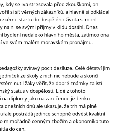
y, kdy se Iva stresovala před zkouškami, on
vořil si síť věrných zákazníků, a hlavně si odkládal
rzkému startu do dospělého života si mohl
y na ni se svými příjmy v klidu dosáhl. Dnes
stní bydlení nedaleko hlavního města, zatímco ona
e sní ve svém malém moravském pronájmu.
pedagožky svíravý pocit deziluze. Celé dětství jim
jedniček ze školy z nich nic nebude a skončí
stém nutil žáky věřit, že dobré známky zajistí
ský status v dospělosti. Lidé z tohoto
i na diplomy jako na zaručenou jízdenku
ta dnešních dnů ale ukazuje, že trh má plné
ufale postrádá jedince schopné odvést kvalitní
alo mimořádně cenným zbožím a ekonomika tuto
tla do cen.