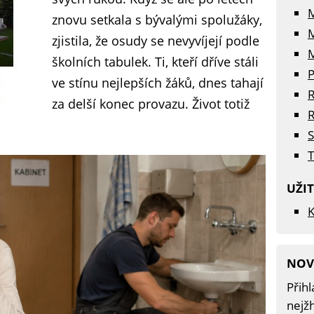
znovu setkala s bývalými spolužáky,
zjistila, že osudy se nevyvíjejí podle
M
školních tabulek. Ti, kteří dříve stáli
P
ve stínu nejlepších žáků, dnes tahají
R
za delší konec provazu. Život totiž
R
S
T
UŽI
K
NOV
Přihl
nejžh