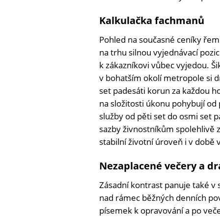
Kalkulačka fachmanů
Pohled na současné ceníky řeme
na trhu silnou vyjednávací pozic
k zákazníkovi vůbec vyjedou. Šik
v bohatším okolí metropole si d
set padesáti korun za každou hod
na složitosti úkonu pohybují od 
služby od pěti set do osmi set 
sazby živnostníkům spolehlivě z
stabilní životní úroveň i v dob
Nezaplacené večery a dr
Zásadní kontrast panuje také 
nad rámec běžných denních povi
písemek k opravování a po večer