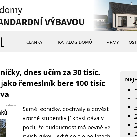
ČLÁNKY
KATALOG DOMŮ
FIRMY
OST
ičky, dnes učím za 30 tisíc.
NEJ
jako řemeslník bere 100 tisíc
B
Iva
B
reklama
B
Samé jedničky, pochvaly a pověst
D
vzorné studentky jí kdysi dávaly
D
pocit, že budoucnost má pevně ve
D
svých rukou. Když se ale po letech