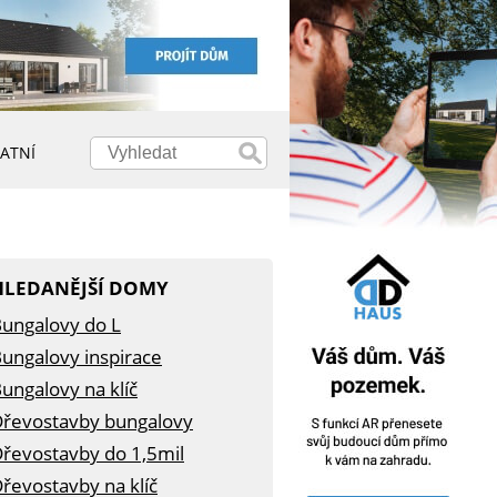
ATNÍ
HLEDANĚJŠÍ DOMY
ungalovy do L
ungalovy inspirace
ungalovy na klíč
řevostavby bungalovy
řevostavby do 1,5mil
řevostavby na klíč