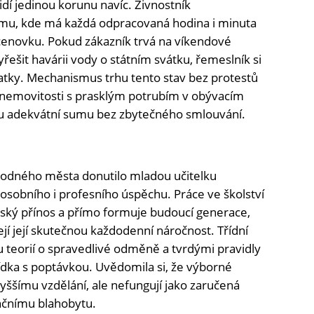
dí jedinou korunu navíc. Živnostník
imu, kde má každá odpracovaná hodina i minuta
enovku. Pokud zákazník trvá na víkendové
ešit havárii vody o státním svátku, řemeslník si
latky. Mechanismus trhu tento stav bez protestů
l nemovitosti s prasklým potrubím v obývacím
anu adekvátní sumu bez zbytečného smlouvání.
 rodného města donutilo mladou učitelku
osobního i profesního úspěchu. Práce ve školství
ský přínos a přímo formuje budoucí generace,
žejí její skutečnou každodenní náročnost. Třídní
ou teorií o spravedlivé odměně a tvrdými pravidly
ídka s poptávkou. Uvědomila si, že výborné
yššímu vzdělání, ale nefungují jako zaručená
nčnímu blahobytu.