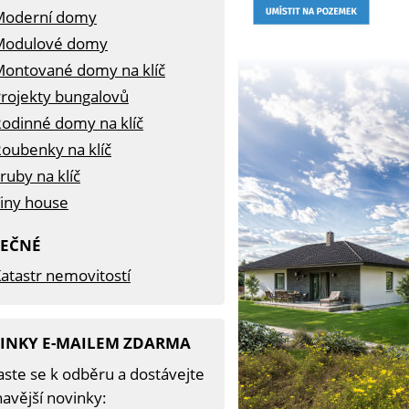
Moderní domy
Modulové domy
ontované domy na klíč
rojekty bungalovů
odinné domy na klíč
oubenky na klíč
ruby na klíč
iny house
TEČNÉ
atastr nemovitostí
INKY E-MAILEM ZDARMA
aste se k odběru a dostávejte
avější novinky: