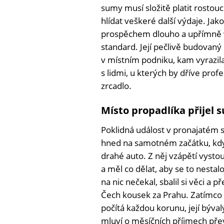
sumy musí složitě platit rostou
hlídat veškeré další výdaje. J
prospěchem dlouho a upřímně věř
standard. Její pečlivě budovaný p
v místním podniku, kam vyrazila
s lidmi, u kterých by dříve profes
zrcadlo.
Místo propadlíka přijel 
Poklidná událost v pronajatém sa
hned na samotném začátku, kd
drahé auto. Z něj vzápětí vystoup
a měl co dělat, aby se to nestal
na nic nečekal, sbalil si věci a 
Čech kousek za Prahu. Zatímco
počítá každou korunu, její býval
mluví o měsíčních příjmech převy