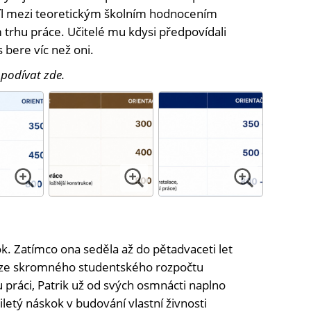
díl mezi teoretickým školním hodnocením
trhu práce. Učitelé mu kdysi předpovídali
bere víc než oni.
 podívat zde.
a
k. Zatímco ona seděla až do pětadvaceti let
la ze skromného studentského rozpočtu
práci, Patrik už od svých osmnácti naplno
letý náskok v budování vlastní živnosti