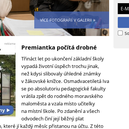
E-M
»
VÍCE FOTOGRAFIÍ V GALERII
i
So
Foto:
Jana
reklama
Premiantka počítá drobné
Urbánková
Třináct let po ukončení základní školy
vypadá životní úspěch trochu jinak,
než kdysi slibovaly úhledné známky
v žákovské knížce. Osmadvacetiletá Iva
se po absolutoriu pedagogické fakulty
vrátila zpět do rodného moravského
maloměsta a vzala místo učitelky
na místní škole. Po zdanění a všech
odvodech činí její běžný plat
, které jí každý měsíc přistanou na účtu. Z této