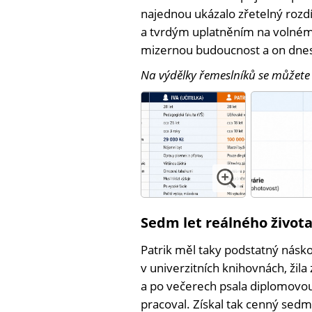
najednou ukázalo zřetelný roz
a tvrdým uplatněním na volném 
mizernou budoucnost a on dnes 
Na výdělky řemeslníků se můžete
Sedm let reálného život
Patrik měl taky podstatný násko
v univerzitních knihovnách, ži
a po večerech psala diplomovou 
pracoval. Získal tak cenný sedmi