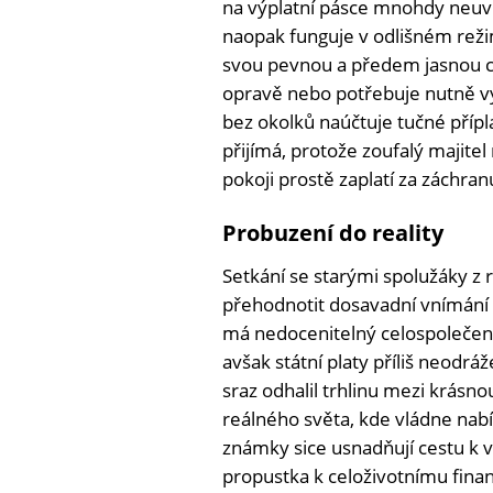
na výplatní pásce mnohdy neuvi
naopak funguje v odlišném rež
svou pevnou a předem jasnou c
opravě nebo potřebuje nutně vyř
bez okolků naúčtuje tučné příp
přijímá, protože zoufalý majite
pokoji prostě zaplatí za záchr
Probuzení do reality
Setkání se starými spolužáky z
přehodnotit dosavadní vnímání 
má nedocenitelný celospolečen
avšak státní platy příliš neodrá
sraz odhalil trhlinu mezi krásn
reálného světa, kde vládne nab
známky sice usnadňují cestu k v
propustka k celoživotnímu fina