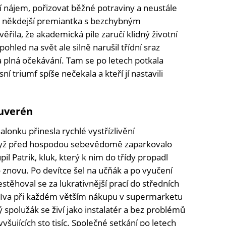
cí nájem, pořizovat běžné potraviny a neustále
ako někdejší premiantka s bezchybným
ila, že akademická píle zaručí klidný životní
ohled na svět ale silně narušil třídní sraz
 plná očekávání. Tam se po letech potkala
ní triumf spíše nečekala a kteří jí nastavili
suverén
lonku přinesla rychlé vystřízlivění
yž před hospodou sebevědomě zaparkovalo
il Patrik, kluk, který k nim do třídy propadl
o znovu. Po devítce šel na učňák a po vyučení
přestěhoval se za lukrativnější prací do středních
 Iva při každém větším nákupu v supermarketu
ý spolužák se živí jako instalatér a bez problémů
šujících sto tisíc. Společné setkání po letech