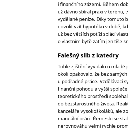
i finančního zázemí. Během dob
už dávno sbíral praxi v terénu, t
vydělané peníze. Díky tomuto b
dovolit vzít hypotéku v době, kd
už bez větších potíží splácí vla
o vlastním bytě zatím jen tiš
Falešný slib z katedry
Tohle zjištění vyvolalo u mladé 
okolí opakovalo, že bez samých 
u podřadné práce. Vzdělávací sy
finanční pohodu a vyšší společen
teoretického prostředí spoléhal
do bezstarostného života. Reali
kanceláře vysokoškoláků, ale zo
manuální práci. Řemeslo se st
nerovnováhu velmi rychle promí