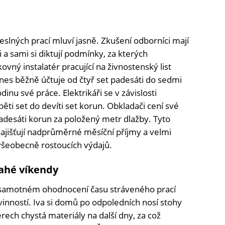
slných prací mluví jasně. Zkušení odborníci mají
i a sami si diktují podmínky, za kterých
ovný instalatér pracující na živnostenský list
nes běžně účtuje od čtyř set padesáti do sedmi
inu své práce. Elektrikáři se v závislosti
pěti set do devíti set korun. Obkladači cení své
padesáti korun za položený metr dlažby. Tyto
ajišťují nadprůměrné měsíční příjmy a velmi
ě všeobecně rostoucích výdajů.
ahé víkendy
v samotném ohodnocení času stráveného prací
nností. Iva si domů po odpoledních nosí stohy
ech chystá materiály na další dny, za což