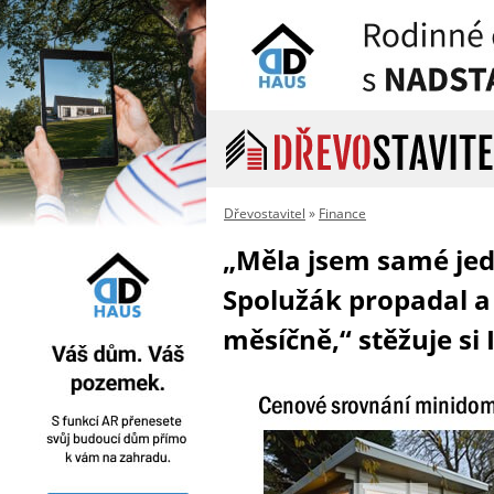
Dřevostavitel
»
Finance
„Měla jsem samé jedn
Spolužák propadal a 
měsíčně,“ stěžuje si 