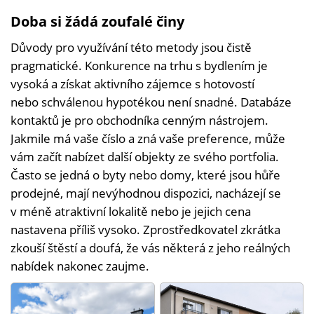
Doba si žádá zoufalé činy
Důvody pro využívání této metody jsou čistě
pragmatické. Konkurence na trhu s bydlením je
vysoká a získat aktivního zájemce s hotovostí
nebo schválenou hypotékou není snadné. Databáze
kontaktů je pro obchodníka cenným nástrojem.
Jakmile má vaše číslo a zná vaše preference, může
vám začít nabízet další objekty ze svého portfolia.
Často se jedná o byty nebo domy, které jsou hůře
prodejné, mají nevýhodnou dispozici, nacházejí se
v méně atraktivní lokalitě nebo je jejich cena
nastavena příliš vysoko. Zprostředkovatel zkrátka
zkouší štěstí a doufá, že vás některá z jeho reálných
nabídek nakonec zaujme.