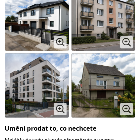
Umění prodat to, co nechcete
Makléř vás tedy plynule přesměruje a vezme