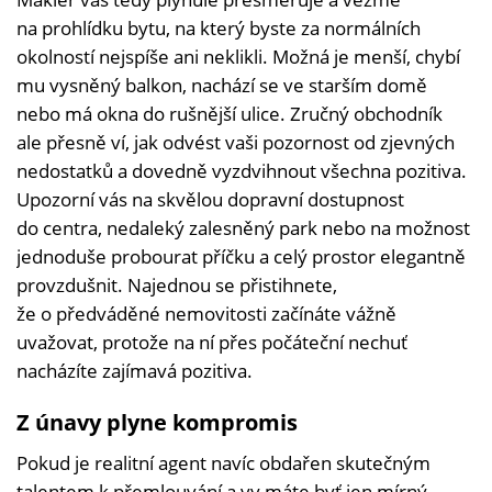
na prohlídku bytu, na který byste za normálních
okolností nejspíše ani neklikli. Možná je menší, chybí
mu vysněný balkon, nachází se ve starším domě
nebo má okna do rušnější ulice. Zručný obchodník
ale přesně ví, jak odvést vaši pozornost od zjevných
nedostatků a dovedně vyzdvihnout všechna pozitiva.
Upozorní vás na skvělou dopravní dostupnost
do centra, nedaleký zalesněný park nebo na možnost
jednoduše probourat příčku a celý prostor elegantně
provzdušnit. Najednou se přistihnete,
že o předváděné nemovitosti začínáte vážně
uvažovat, protože na ní přes počáteční nechuť
nacházíte zajímavá pozitiva.
Z únavy plyne kompromis
Pokud je realitní agent navíc obdařen skutečným
talentem k přemlouvání a vy máte byť jen mírný