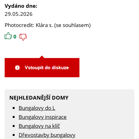
Vydáno dne:
29.05.2026
Photocredit: Klára s. (se souhlasem)
0
NEJHLEDANĚJŠÍ DOMY
Bungalovy do L
Bungalovy inspirace
Bungalovy na klíč
Dřevostavby bungalovy