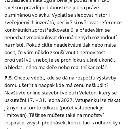
s velkou pravděpodobností se jedná právě
o zmíněnou volavku. Vyplatí se sledovat historii
zveřejněných inzerátů, pečlivě si ověřovat reference
konkrétních zprostředkovatelů, a především se
nenechat vmanipulovat do unáhlených rozhodnutí
na místě. Pokud cítíte neadekvátní tlak nebo máte
pocit, že vám někdo zkouší vnutit nemovitost
proti vaší vůli, nebojte se prohlídku slušně ukončit
a hledat jiného makléře nebo realitní kancelář.
P.S.
Chcete vědět, kde se dá na rozpočtu výstavby
domu ušetřit a naopak kde má cenu neškudlit?
Navštivte online stavební veletrh Veleton, který se
uskuteční 17. – 31. ledna 2027. Vstupenku lze získat
již nyní na
tomto odkazu
(počet vstupenek je
limitován). Těšit se můžete také na množství
inspirace, živých přednášek, konzultací s odborníky i