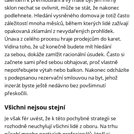
sklon nechat se ovlivnit, může se stát, že nakonec
podlehnete. Hledání vysněného domova je totiž často
záležitostí mnoha měsíců, během kterých lidé zažívají
opakovaná zklamání z nevydařených prohlídek.
Únava z celého procesu hraje prodejcům do karet.
Vidina toho, že už konečně budete mít hledání
za sebou, dokáže zamlžit racionální úsudek. Často si
začnete sami před sebou obhajovat, proč vlastně
nepotřebujete výtah nebo balkon. Nakonec odcházíte
s podepsanou rezervační smlouvou na byt, jehož
inzerát byste ještě nedávno bez povšimnutí
přeskočili.
Všichni nejsou stejní
Je však fér uvést, že k této pochybné strategii se
rozhodně neuchylují všichni lidé z oboru. Na trhu
působí mnoho poctivých profesionálů, kteří si