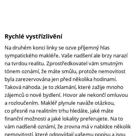
Rychlé vystřízlivění
Na druhém konci linky se ozve příjemný hlas
sympatického makléře. Vaše nadšení ale brzy narazí
na tvrdou realitu. Zprostředkovatel vám smutným
tónem oznámí, že máte smůlu, protože nemovitost
byla zarezervována jen před několika hodinami.
Taková náhoda. Je to zklamání, které zažije mnoho
zájemců o nové bydlení. Hovor ale nekončí omluvou
a rozloučením. Makléř plynule naváže otázkou,
co přesně na realitním trhu hledáte, jaké máte
finanční možnosti a jaké lokality preferujete. Na to
vám nadšeně oznámí, že zrovna má v nabídce několik
nemovitostí, které odpovídají vašemu popisu a jsou