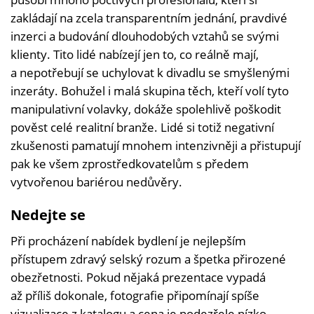
zakládají na zcela transparentním jednání, pravdivé
inzerci a budování dlouhodobých vztahů se svými
klienty. Tito lidé nabízejí jen to, co reálně mají,
a nepotřebují se uchylovat k divadlu se smyšlenými
inzeráty. Bohužel i malá skupina těch, kteří volí tyto
manipulativní volavky, dokáže spolehlivě poškodit
pověst celé realitní branže. Lidé si totiž negativní
zkušenosti pamatují mnohem intenzivněji a přistupují
pak ke všem zprostředkovatelům s předem
vytvořenou bariérou nedůvěry.
Nedejte se
Při procházení nabídek bydlení je nejlepším
přístupem zdravý selský rozum a špetka přirozené
obezřetnosti. Pokud nějaká prezentace vypadá
až příliš dokonale, fotografie připomínají spíše
vizualizace z katalogu a cena je podezřele nízko,