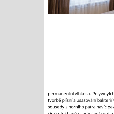
permanentní vlhkosti. Polyvinylch
tvorbě plísní a usazování bakteri
sousedy z horního patra navíc pevn
čímž efektivně ochrání veškerý ná