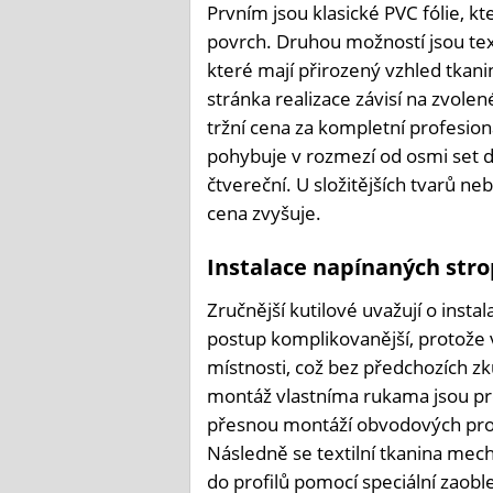
Prvním jsou klasické PVC fólie, 
povrch. Druhou možností jsou te
které mají přirozený vzhled tkani
stránka realizace závisí na zvolen
tržní cena za kompletní profesio
pohybuje v rozmezí od osmi set d
čtvereční. U složitějších tvarů n
cena zvyšuje.
Instalace napínaných str
Zručnější kutilové uvažují o instal
postup komplikovanější, protože v
místnosti, což bez předchozích z
montáž vlastníma rukama jsou prot
přesnou montáží obvodových prof
Následně se textilní tkanina mech
do profilů pomocí speciální zaobl