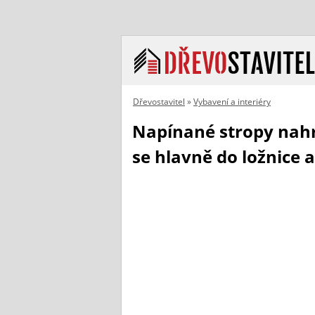
Dřevostavitel
»
Vybavení a interiéry
Napínané stropy nahra
se hlavně do ložnice 