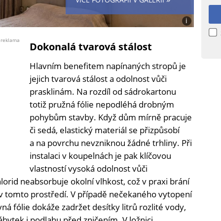
i
Foto:
Jiří
reklama
Dokonalá tvarová stálost
Ryšavý
s
Hlavním benefitem napínaných stropů je
využitím
Canva
jejich tvarová stálost a odolnost vůči
prasklinám. Na rozdíl od sádrokartonu
totiž pružná fólie nepodléhá drobným
pohybům stavby. Když dům mírně pracuje
či sedá, elastický materiál se přizpůsobí
a na povrchu nevzniknou žádné trhliny. Při
instalaci v koupelnách je pak klíčovou
vlastností vysoká odolnost vůči
lorid neabsorbuje okolní vlhkost, což v praxi brání
í v tomto prostředí. V případě nečekaného vytopení
á fólie dokáže zadržet desítky litrů rozlité vody,
bytek i podlahu před zničením. V ložnici