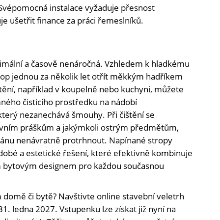
Svépomocná instalace vyžaduje přesnost
je ušetřit finance za práci řemeslníků.
nimální a časově nenáročná. Vzhledem k hladkému
trop jednou za několik let otřít měkkým hadříkem
tění, například v koupelně nebo kuchyni, můžete
ného čisticího prostředku na nádobí
který nezanechává šmouhy. Při čištění se
vním práškům a jakýmkoli ostrým předmětům,
nu nenávratně protrhnout. Napínané stropy
dobé a estetické řešení, které efektivně kombinuje
m bytovým designem pro každou současnou
 domě či bytě? Navštivte online stavební veletrh
31. ledna 2027. Vstupenku lze získat již nyní na