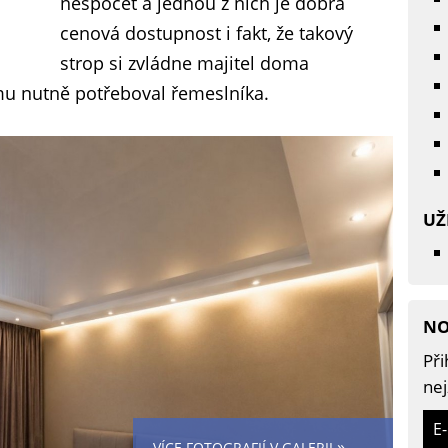
nespočet a jednou z nich je dobrá
cenová dostupnost i fakt, že takový
strop si zvládne majitel doma
omu nutně potřeboval řemeslníka.
UŽ
NO
Při
nej
E
»
VÍCE FOTOGRAFIÍ V GALERII