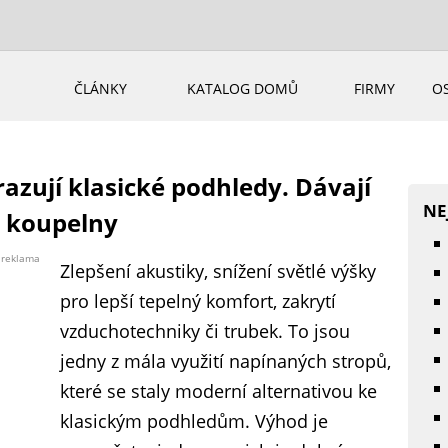
ČLÁNKY
KATALOG DOMŮ
FIRMY
O
zují klasické podhledy. Dávají
NE
a koupelny
reklama
Zlepšení akustiky, snížení světlé výšky
pro lepší tepelný komfort, zakrytí
vzduchotechniky či trubek. To jsou
jedny z mála využití napínaných stropů,
které se staly moderní alternativou ke
klasickým podhledům. Výhod je