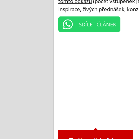
tomto odkazu
(počet vstupenek je
inspirace, živých přednášek, konz
SDÍLET ČLÁNEK