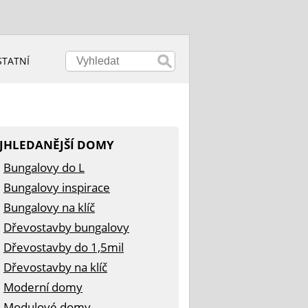
STATNÍ
JHLEDANĚJŠÍ DOMY
Bungalovy do L
Bungalovy inspirace
Bungalovy na klíč
Dřevostavby bungalovy
Dřevostavby do 1,5mil
Dřevostavby na klíč
Moderní domy
Modulové domy