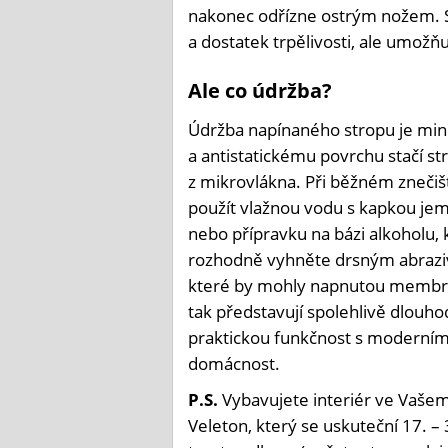
nakonec odřízne ostrým nožem. 
a dostatek trpělivosti, ale umožňu
Ale co údržba?
Údržba napínaného stropu je mi
a antistatickému povrchu stačí s
z mikrovlákna. Při běžném znečiš
použít vlažnou vodu s kapkou jem
nebo přípravku na bázi alkoholu, 
rozhodně vyhněte drsným abrazi
které by mohly napnutou membrá
tak představují spolehlivě dlouho
praktickou funkčnost s moderní
domácnost.
P.S.
Vybavujete interiér ve Vašem
Veleton, který se uskuteční 17. – 