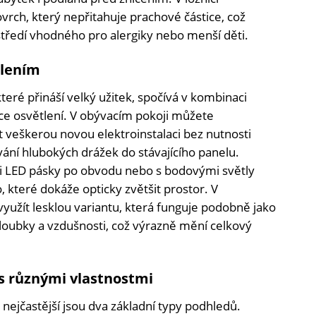
vrch, který nepřitahuje prachové částice, což
tředí vhodného pro alergiky nebo menší děti.
tlením
teré přináší velký užitek, spočívá v kombinaci
ace osvětlení. V obývacím pokoji můžete
t veškerou novou elektroinstalaci bez nutnosti
ní hlubokých drážek do stávajícího panelu.
i LED pásky po obvodu nebo s bodovými světly
 které dokáže opticky zvětšit prostor. V
využít lesklou variantu, která funguje podobně jako
hloubky a vzdušnosti, což výrazně mění celkový
s různými vlastnostmi
 nejčastější jsou dva základní typy podhledů.