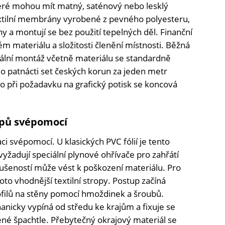
které mohou mít matný, saténový nebo lesklý
xtilní membrány vyrobené z pevného polyesteru,
ny a montují se bez použití tepelných děl. Finanční
ém materiálu a složitosti členění místnosti. Běžná
nální montáž včetně materiálu se standardně
o patnácti set českých korun za jeden metr
ebo při požadavku na grafický potisk se koncová
opů svépomocí
aci svépomocí. U klasických PVC fólií je tento
yžadují speciální plynové ohřívače pro zahřátí
kušeností může vést k poškození materiálu. Pro
o vhodnější textilní stropy. Postup začíná
ilů na stěny pomocí hmoždinek a šroubů.
anicky vypíná od středu ke krajům a fixuje se
ené špachtle. Přebytečný okrajový materiál se