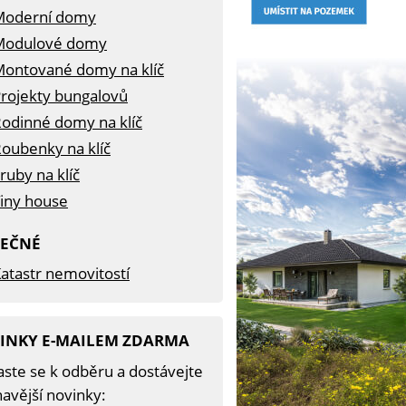
Moderní domy
Modulové domy
ontované domy na klíč
rojekty bungalovů
odinné domy na klíč
oubenky na klíč
ruby na klíč
iny house
TEČNÉ
atastr nemovitostí
INKY E-MAILEM ZDARMA
aste se k odběru a dostávejte
avější novinky: