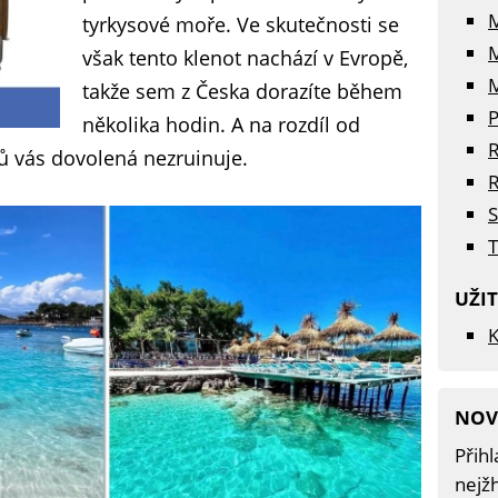
tyrkysové moře. Ve skutečnosti se
však tento klenot nachází v Evropě,
M
takže sem z Česka dorazíte během
P
několika hodin. A na rozdíl od
R
ů vás dovolená nezruinuje.
R
S
T
UŽI
K
NOV
Přihl
nejžh