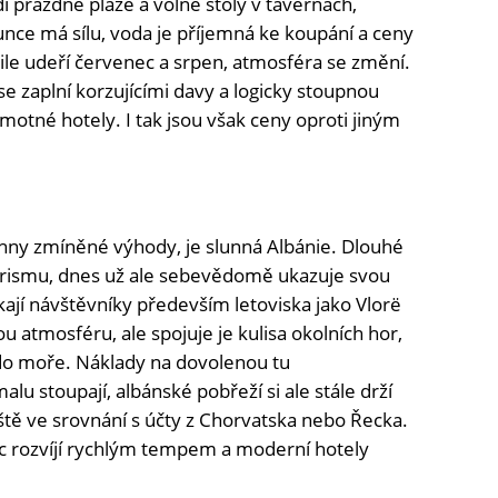
i prázdné pláže a volné stoly v tavernách,
lunce má sílu, voda je příjemná ke koupání a ceny
mile udeří červenec a srpen, atmosféra se změní.
e zaplní korzujícími davy a logicky stoupnou
motné hotely. I tak jsou však ceny oproti jiným
chny zmíněné výhody, je slunná Albánie. Dlouhé
urismu, dnes už ale sebevědomě ukazuje svou
kají návštěvníky především letoviska jako Vlorë
u atmosféru, ale spojuje je kulisa okolních hor,
do moře. Náklady na dovolenou tu
lu stoupají, albánské pobřeží si ale stále drží
ště ve srovnání s účty z Chorvatska nebo Řecka.
víc rozvíjí rychlým tempem a moderní hotely