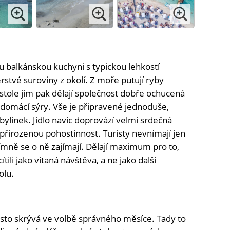
u balkánskou kuchyni s typickou lehkostí
rstvé suroviny z okolí. Z moře putují ryby
 stole jim pak dělají společnost dobře ochucená
 domácí sýry. Vše je připravené jednoduše,
bylinek. Jídlo navíc doprovází velmi srdečná
 přirozenou pohostinnost. Turisty nevnímají jen
ímně se o ně zajímají. Dělají maximum pro to,
ili jako vítaná návštěva, a ne jako další
olu.
asto skrývá ve volbě správného měsíce. Tady to