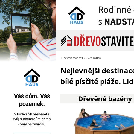
Dřevostavitel
»
Aktuality
Nejlevnější destina
bílé písčité pláže. Li