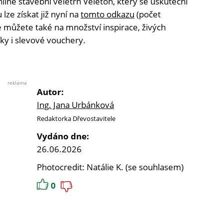
line stavební veletrh Veleton, který se uskuteční
lze získat již nyní na
tomto odkazu
(počet
se můžete také na množství inspirace, živých
ky i slevové vouchery.
reklama
Autor:
Ing. Jana Urbánková
Redaktorka Dřevostavitele
Vydáno dne:
26.06.2026
Photocredit: Natálie K. (se souhlasem)
0