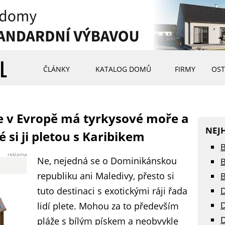
ČLÁNKY
KATALOG DOMŮ
FIRMY
OST
ce v Evropě má tyrkysové moře a
NEJ
dé si ji pletou s Karibikem
B
reklama
Ne, nejedná se o Dominikánskou
B
republiku ani Maledivy, přesto si
B
tuto destinaci s exotickými ráji řada
D
D
lidí plete. Mohou za to především
D
pláže s bílým pískem a neobvykle