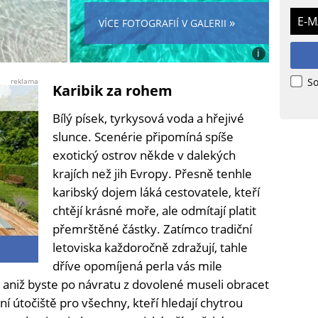
E-M
»
VÍCE FOTOGRAFIÍ V GALERII
i
Foto:
Natálie
So
reklama
Karibik za rohem
K.
(se
Bílý písek, tyrkysová voda a hřejivé
souhlasem)
slunce. Scenérie připomíná spíše
exotický ostrov někde v dalekých
krajích než jih Evropy. Přesně tenhle
karibský dojem láká cestovatele, kteří
chtějí krásné moře, ale odmítají platit
přemrštěné částky. Zatímco tradiční
letoviska každoročně zdražují, tahle
dříve opomíjená perla vás mile
ky, aniž byste po návratu z dovolené museli obracet
í útočiště pro všechny, kteří hledají chytrou