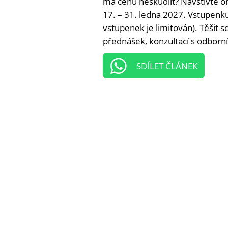
má cenu neškudlit? Navštivte on
17. – 31. ledna 2027. Vstupenku 
vstupenek je limitován). Těšit 
přednášek, konzultací s odborní
SDÍLET ČLÁNEK