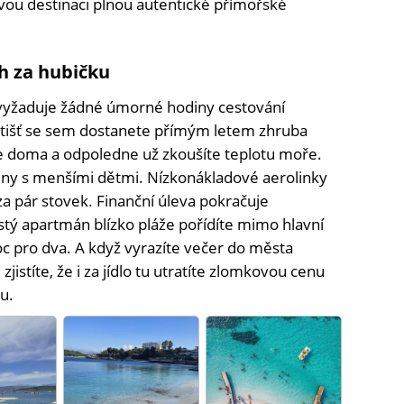
ou destinaci plnou autentické přímořské
h za hubičku
evyžaduje žádné úmorné hodiny cestování
letišť se sem dostanete přímým letem zhruba
te doma a odpoledne už zkoušíte teplotu moře.
iny s menšími dětmi. Nízkonákladové aerolinky
 za pár stovek. Finanční úleva pokračuje
istý apartmán blízko pláže pořídíte mimo hlavní
c pro dva. A když vyrazíte večer do města
zjistíte, že i za jídlo tu utratíte zlomkovou cenu
u.