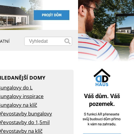
ATNÍ
HLEDANĚJŠÍ DOMY
ungalovy do L
ungalovy inspirace
ungalovy na klíč
řevostavby bungalovy
řevostavby do 1,5mil
řevostavby na klíč