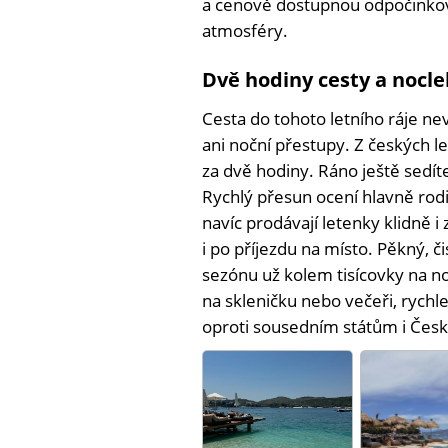
a cenově dostupnou odpočinkov
atmosféry.
Dvě hodiny cesty a nocle
Cesta do tohoto letního ráje n
ani noční přestupy. Z českých 
za dvě hodiny. Ráno ještě sedí
Rychlý přesun ocení hlavně rod
navíc prodávají letenky klidně i
i po příjezdu na místo. Pěkný, č
sezónu už kolem tisícovky na no
na skleničku nebo večeři, rychle 
oproti sousedním státům i Česk