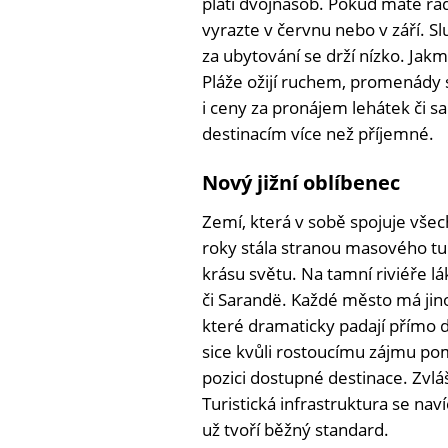
platí dvojnásob. Pokud máte rád
vyrazte v červnu nebo v září. S
za ubytování se drží nízko. Jak
Pláže ožijí ruchem, promenády s
i ceny za pronájem lehátek či sa
destinacím více než příjemné.
Nový jižní oblíbenec
Zemí, která v sobě spojuje vše
roky stála stranou masového t
krásu světu. Na tamní riviéře lá
či Sarandë. Každé město má jino
které dramaticky padají přímo 
sice kvůli rostoucímu zájmu poma
pozici dostupné destinace. Zvlá
Turistická infrastruktura se na
už tvoří běžný standard.