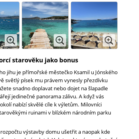
orcí starověku jako bonus
 jihu je přímořské městečko Ksamil u Jónského
ivě světlý písek mu právem vynesly přezdívku
žete snadno doplavat nebo dojet na šlapadle
řejí jedinečné panorama zálivu. A když vás
kolí nabízí skvělé cíle k výletům. Milovníci
starověkými ruinami v blízkém národním parku
 rozpočtu výstavby domu ušetřit a naopak kde