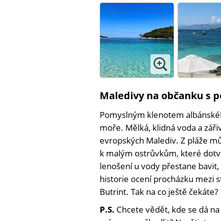
Maledivy na občanku s p
Pomyslným klenotem albánského
moře. Mělká, klidná voda a zář
evropských Malediv. Z pláže mů
k malým ostrůvkům, které dotvá
lenošení u vody přestane bavit, o
historie ocení procházku mezi 
Butrint. Tak na co ještě čekáte?
P.S.
Chcete vědět, kde se dá na