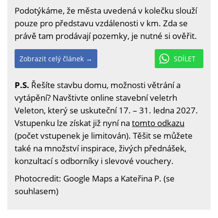
Podotýkáme, že města uvedená v kolečku slouží
pouze pro představu vzdálenosti v km. Zda se
právě tam prodávají pozemky, je nutné si ověřit.
Zobrazit celý článek →
SDÍLET
P.S.
Řešíte stavbu domu, možnosti větrání a
vytápění? Navštivte online stavební veletrh
Veleton, který se uskuteční 17. – 31. ledna 2027.
Vstupenku lze získat již nyní na
tomto odkazu
(počet vstupenek je limitován). Těšit se můžete
také na množství inspirace, živých přednášek,
konzultací s odborníky i slevové vouchery.
Photocredit: Google Maps a Kateřina P. (se
souhlasem)