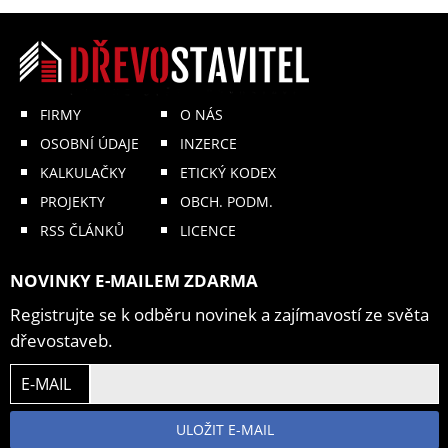
FIRMY
O NÁS
OSOBNÍ ÚDAJE
INZERCE
KALKULAČKY
ETICKÝ KODEX
PROJEKTY
OBCH. PODM.
RSS ČLÁNKŮ
LICENCE
NOVINKY E-MAILEM ZDARMA
Registrujte se k odběru novinek a zajímavostí ze světa
dřevostaveb.
E-MAIL
ULOŽIT E-MAIL