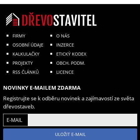
FIRMY
O NÁS
OSOBNÍ ÚDAJE
INZERCE
KALKULAČKY
ETICKÝ KODEX
PROJEKTY
OBCH. PODM.
RSS ČLÁNKŮ
LICENCE
NOVINKY E-MAILEM ZDARMA
Registrujte se k odběru novinek a zajímavostí ze světa
dřevostaveb.
E-MAIL
ULOŽIT E-MAIL