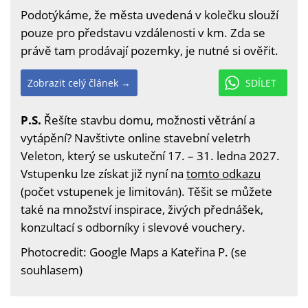
Podotýkáme, že města uvedená v kolečku slouží
pouze pro představu vzdálenosti v km. Zda se
právě tam prodávají pozemky, je nutné si ověřit.
Zobrazit celý článek →
SDÍLET
P.S.
Řešíte stavbu domu, možnosti větrání a
vytápění? Navštivte online stavební veletrh
Veleton, který se uskuteční 17. – 31. ledna 2027.
Vstupenku lze získat již nyní na
tomto odkazu
(počet vstupenek je limitován). Těšit se můžete
také na množství inspirace, živých přednášek,
konzultací s odborníky i slevové vouchery.
Photocredit: Google Maps a Kateřina P. (se
souhlasem)