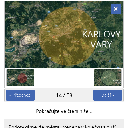
14 / 53
« Předchozí
Další »
Pokračujte ve čtení níže ↓
Podotýkáme, že města uvedená v kolečku slouží