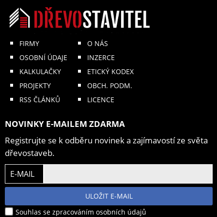
FIRMY
O NÁS
OSOBNÍ ÚDAJE
INZERCE
KALKULAČKY
ETICKÝ KODEX
PROJEKTY
OBCH. PODM.
RSS ČLÁNKŮ
LICENCE
NOVINKY E-MAILEM ZDARMA
Registrujte se k odběru novinek a zajímavostí ze světa
dřevostaveb.
E-MAIL
ULOŽIT E-MAIL
Souhlas se zpracováním osobních údajů