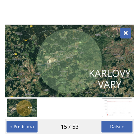
15 / 53
« Předchozí
Další »