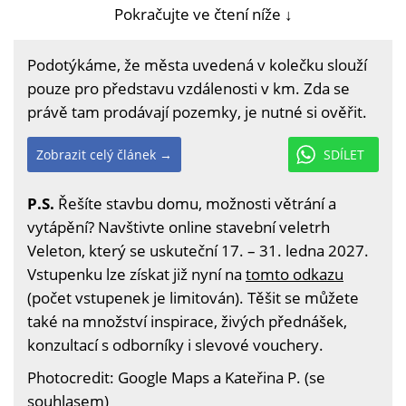
Pokračujte ve čtení níže ↓
Podotýkáme, že města uvedená v kolečku slouží
pouze pro představu vzdálenosti v km. Zda se
právě tam prodávají pozemky, je nutné si ověřit.
Zobrazit celý článek →
SDÍLET
P.S.
Řešíte stavbu domu, možnosti větrání a
vytápění? Navštivte online stavební veletrh
Veleton, který se uskuteční 17. – 31. ledna 2027.
Vstupenku lze získat již nyní na
tomto odkazu
(počet vstupenek je limitován). Těšit se můžete
také na množství inspirace, živých přednášek,
konzultací s odborníky i slevové vouchery.
Photocredit: Google Maps a Kateřina P. (se
souhlasem)