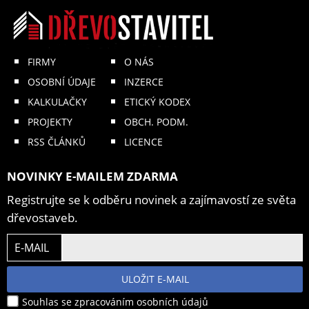
FIRMY
O NÁS
OSOBNÍ ÚDAJE
INZERCE
KALKULAČKY
ETICKÝ KODEX
PROJEKTY
OBCH. PODM.
RSS ČLÁNKŮ
LICENCE
NOVINKY E-MAILEM ZDARMA
Registrujte se k odběru novinek a zajímavostí ze světa
dřevostaveb.
E-MAIL
ULOŽIT E-MAIL
Souhlas se zpracováním osobních údajů