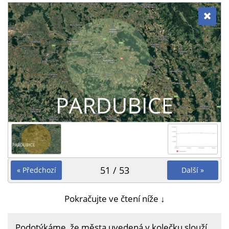
51 / 53
« Předchozí
Další »
Pokračujte ve čtení níže ↓
Podotýkáme, že města uvedená v kolečku slouží