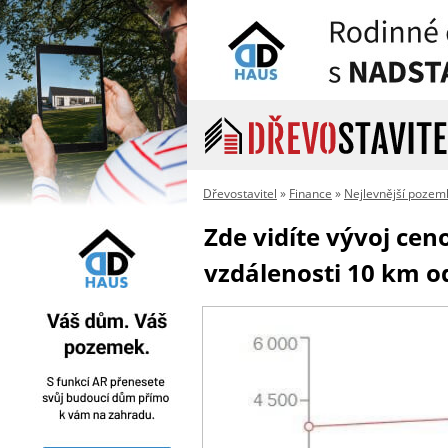
Dřevostavitel
»
Finance
»
Nejlevnější pozem
Zde vidíte vývoj ce
vzdálenosti 10 km o