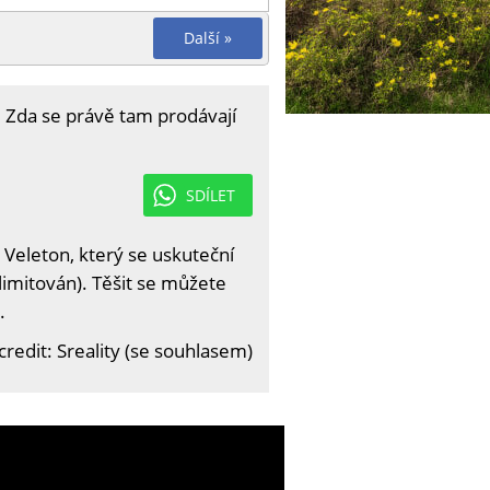
Další »
 Zda se právě tam prodávají
SDÍLET
 Veleton, který se uskuteční
limitován). Těšit se můžete
.
redit: Sreality (se souhlasem)