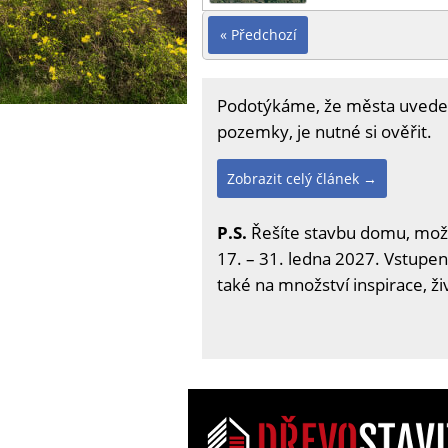
« Předchozí
Podotýkáme, že města uvedená
pozemky, je nutné si ověřit.
Zobrazit celý článek →
P.S.
Řešíte stavbu domu, možno
17. – 31. ledna 2027. Vstupenk
také na množství inspirace, ž