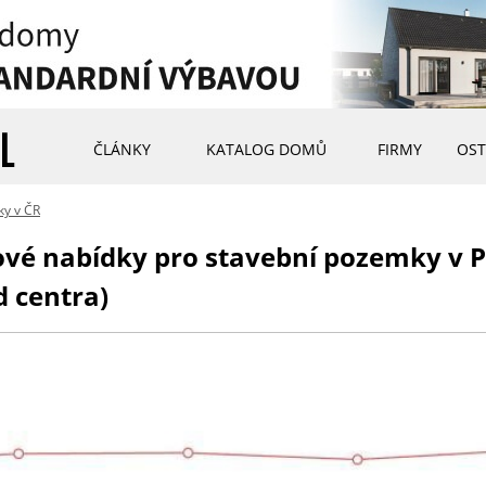
ČLÁNKY
KATALOG DOMŮ
FIRMY
OST
ky v ČR
nové nabídky pro stavební pozemky v P
d centra)