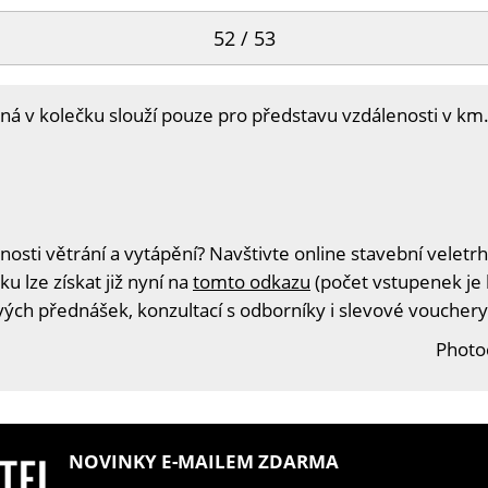
52 / 53
 v kolečku slouží pouze pro představu vzdálenosti v km.
sti větrání a vytápění? Navštivte online stavební veletrh
u lze získat již nyní na
tomto odkazu
(počet vstupenek je 
ivých přednášek, konzultací s odborníky i slevové vouchery
Photoc
NOVINKY E-MAILEM ZDARMA