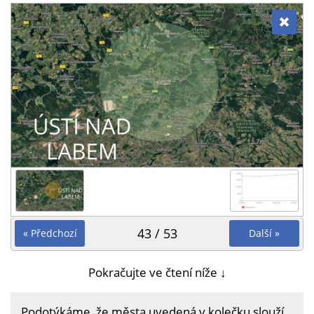
43 / 53
« Předchozí
Další »
Pokračujte ve čtení níže ↓
Podotýkáme, že města uvedená v kolečku slouží