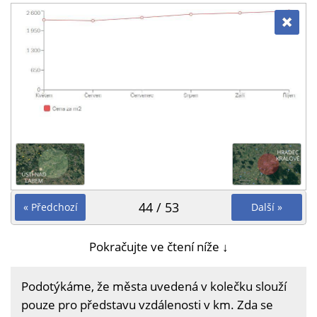
44 / 53
« Předchozí
Další »
Pokračujte ve čtení níže ↓
Podotýkáme, že města uvedená v kolečku slouží
pouze pro představu vzdálenosti v km. Zda se