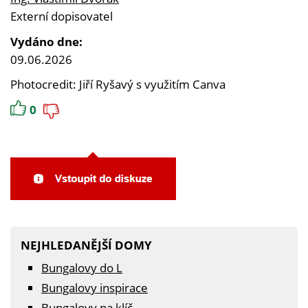
Externí dopisovatel
Vydáno dne:
09.06.2026
Photocredit: Jiří Ryšavý s využitím Canva
0
NEJHLEDANĚJŠÍ DOMY
Bungalovy do L
Bungalovy inspirace
Bungalovy na klíč