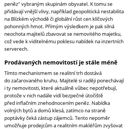
peněz" vybraným skupinám obyvatel. K tomu se
přidávají vnější vlivy, například geopolitická nestabilita
na Blízkém východě či globální růst cen klíčových
pohonných hmot. Přímým výsledkem je pak silná
neochota majitelů zbavovat se nemovitého majetku,
což vede k viditelnému poklesu nabídek na inzertních
serverech.
Prodávaných nemovitostí je stále méně
Tímto mechanismem se realitní trh dostává
do začarovaného kruhu. Majitelé si raději ponechávají
i ty nemovitosti, které aktuálně vůbec nepotřebují,
protože v nich nadále vidí bezpečné útočiště
před inflačním znehodnocením peněz. Nabídka
volných bytů a domů klesá, zatímco na straně
poptávky čeká zástup zájemců. Tento nepoměr
umožňuje prodejcům a realitním makléřům zvyšovat