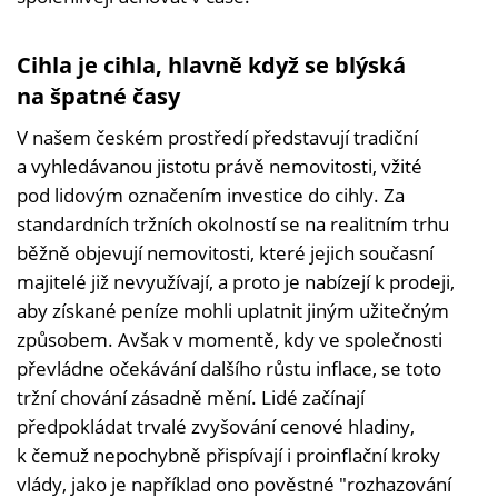
Cihla je cihla, hlavně když se blýská
na špatné časy
V našem českém prostředí představují tradiční
a vyhledávanou jistotu právě nemovitosti, vžité
pod lidovým označením investice do cihly. Za
standardních tržních okolností se na realitním trhu
běžně objevují nemovitosti, které jejich současní
majitelé již nevyužívají, a proto je nabízejí k prodeji,
aby získané peníze mohli uplatnit jiným užitečným
způsobem. Avšak v momentě, kdy ve společnosti
převládne očekávání dalšího růstu inflace, se toto
tržní chování zásadně mění. Lidé začínají
předpokládat trvalé zvyšování cenové hladiny,
k čemuž nepochybně přispívají i proinflační kroky
vlády, jako je například ono pověstné "rozhazování