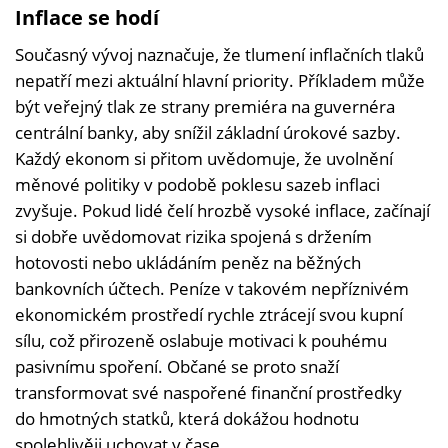
Inflace se hodí
Současný vývoj naznačuje, že tlumení inflačních tlaků
nepatří mezi aktuální hlavní priority. Příkladem může
být veřejný tlak ze strany premiéra na guvernéra
centrální banky, aby snížil základní úrokové sazby.
Každý ekonom si přitom uvědomuje, že uvolnění
měnové politiky v podobě poklesu sazeb inflaci
zvyšuje. Pokud lidé čelí hrozbě vysoké inflace, začínají
si dobře uvědomovat rizika spojená s držením
hotovosti nebo ukládáním peněz na běžných
bankovních účtech. Peníze v takovém nepříznivém
ekonomickém prostředí rychle ztrácejí svou kupní
sílu, což přirozeně oslabuje motivaci k pouhému
pasivnímu spoření. Občané se proto snaží
transformovat své naspořené finanční prostředky
do hmotných statků, která dokážou hodnotu
spolehlivěji uchovat v čase.