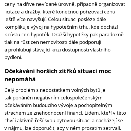
ceny na dříve nevídané úrovně, případně organizovat
licitace a dražby, které konečnou pořizovací cenu
ještě více navyšují. Celou situaci posléze dále
komplikuje vývoj na hypotečním trhu, kde dochází
k růstu cen hypoték. Dražší hypotéky pak paradoxně
tlak na růst cen nemovitostí dále podporují
a prohlubují stávající krizi dostupnosti vlastního
bydlení.
Očekávání horších zítřků situaci moc
nepomáhá
Celý problém s nedostatkem volných bytů je
tak poháněn negativním celospolečenským
očekáváním budoucího vývoje a pochopitelným
strachem ze znehodnocení financí. Lidem, kteří v této
chvíli aktivně řeší svou bytovou situaci a nacházejí se
v nájmu, lze doporučit, aby v něm prozatím setrvali.