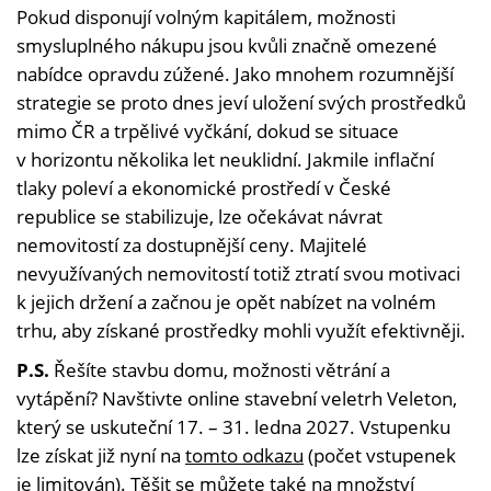
Pokud disponují volným kapitálem, možnosti
smysluplného nákupu jsou kvůli značně omezené
nabídce opravdu zúžené. Jako mnohem rozumnější
strategie se proto dnes jeví uložení svých prostředků
mimo ČR a trpělivé vyčkání, dokud se situace
v horizontu několika let neuklidní. Jakmile inflační
tlaky poleví a ekonomické prostředí v České
republice se stabilizuje, lze očekávat návrat
nemovitostí za dostupnější ceny. Majitelé
nevyužívaných nemovitostí totiž ztratí svou motivaci
k jejich držení a začnou je opět nabízet na volném
trhu, aby získané prostředky mohli využít efektivněji.
P.S.
Řešíte stavbu domu, možnosti větrání a
vytápění? Navštivte online stavební veletrh Veleton,
který se uskuteční 17. – 31. ledna 2027. Vstupenku
lze získat již nyní na
tomto odkazu
(počet vstupenek
je limitován). Těšit se můžete také na množství