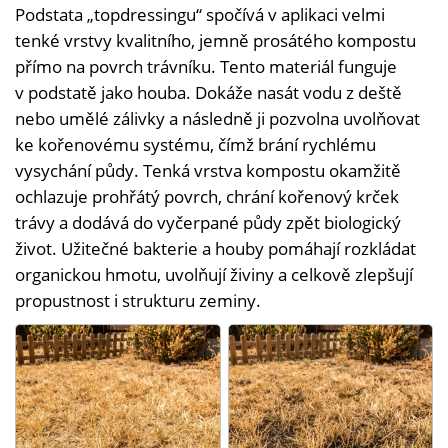
Podstata „topdressingu“ spočívá v aplikaci velmi
tenké vrstvy kvalitního, jemně prosátého kompostu
přímo na povrch trávníku. Tento materiál funguje
v podstatě jako houba. Dokáže nasát vodu z deště
nebo umělé zálivky a následně ji pozvolna uvolňovat
ke kořenovému systému, čímž brání rychlému
vysychání půdy. Tenká vrstva kompostu okamžitě
ochlazuje prohřátý povrch, chrání kořenový krček
trávy a dodává do vyčerpané půdy zpět biologický
život. Užitečné bakterie a houby pomáhají rozkládat
organickou hmotu, uvolňují živiny a celkově zlepšují
propustnost i strukturu zeminy.