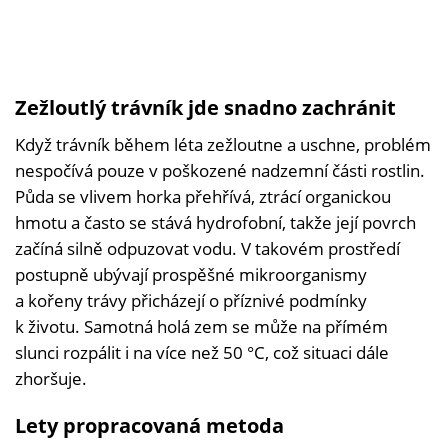
Zežloutlý trávník jde snadno zachránit
Když trávník během léta zežloutne a uschne, problém
nespočívá pouze v poškozené nadzemní části rostlin.
Půda se vlivem horka přehřívá, ztrácí organickou
hmotu a často se stává hydrofobní, takže její povrch
začíná silně odpuzovat vodu. V takovém prostředí
postupně ubývají prospěšné mikroorganismy
a kořeny trávy přicházejí o příznivé podmínky
k životu. Samotná holá zem se může na přímém
slunci rozpálit i na více než 50 °C, což situaci dále
zhoršuje.
Lety propracovaná metoda