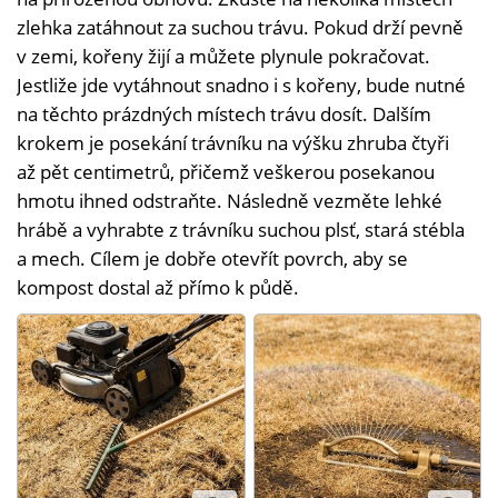
zlehka zatáhnout za suchou trávu. Pokud drží pevně
v zemi, kořeny žijí a můžete plynule pokračovat.
Jestliže jde vytáhnout snadno i s kořeny, bude nutné
na těchto prázdných místech trávu dosít. Dalším
krokem je posekání trávníku na výšku zhruba čtyři
až pět centimetrů, přičemž veškerou posekanou
hmotu ihned odstraňte. Následně vezměte lehké
hrábě a vyhrabte z trávníku suchou plsť, stará stébla
a mech. Cílem je dobře otevřít povrch, aby se
kompost dostal až přímo k půdě.