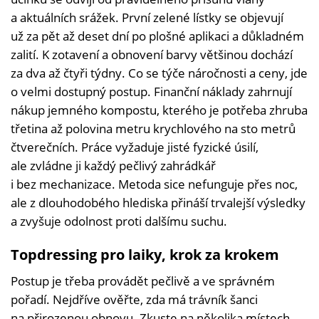
a aktuálních srážek. První zelené lístky se objevují
už za pět až deset dní po plošné aplikaci a důkladném
zalití. K zotavení a obnovení barvy většinou dochází
za dva až čtyři týdny. Co se týče náročnosti a ceny, jde
o velmi dostupný postup. Finanční náklady zahrnují
nákup jemného kompostu, kterého je potřeba zhruba
třetina až polovina metru krychlového na sto metrů
čtverečních. Práce vyžaduje jisté fyzické úsilí,
ale zvládne ji každý pečlivý zahrádkář
i bez mechanizace. Metoda sice nefunguje přes noc,
ale z dlouhodobého hlediska přináší trvalejší výsledky
a zvyšuje odolnost proti dalšímu suchu.
Topdressing pro laiky, krok za krokem
Postup je třeba provádět pečlivě a ve správném
pořadí. Nejdříve ověřte, zda má trávník šanci
na přirozenou obnovu. Zkuste na několika místech