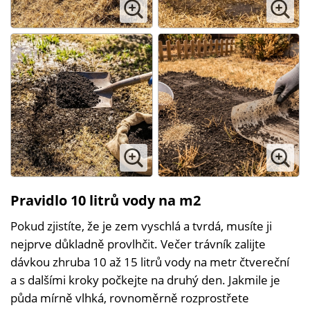
Pravidlo 10 litrů vody na m2
Pokud zjistíte, že je zem vyschlá a tvrdá, musíte ji
nejprve důkladně provlhčit. Večer trávník zalijte
dávkou zhruba 10 až 15 litrů vody na metr čtvereční
a s dalšími kroky počkejte na druhý den. Jakmile je
půda mírně vlhká, rovnoměrně rozprostřete