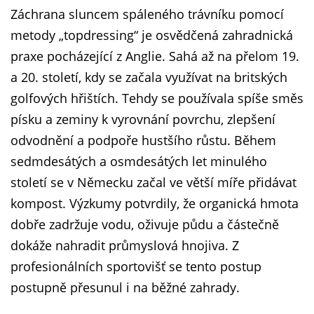
Záchrana sluncem spáleného trávníku pomocí
metody „topdressing“ je osvědčená zahradnická
praxe pocházející z Anglie. Sahá až na přelom 19.
a 20. století, kdy se začala využívat na britských
golfových hřištích. Tehdy se používala spíše směs
písku a zeminy k vyrovnání povrchu, zlepšení
odvodnění a podpoře hustšího růstu. Během
sedmdesátých a osmdesátých let minulého
století se v Německu začal ve větší míře přidávat
kompost. Výzkumy potvrdily, že organická hmota
dobře zadržuje vodu, oživuje půdu a částečně
dokáže nahradit průmyslová hnojiva. Z
profesionálních sportovišť se tento postup
postupně přesunul i na běžné zahrady.