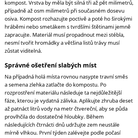
kompost. Vrstva by měla být silná tři až pět milimetrů,
případně až osm milimetrů při současném dosevu
osiva. Kompost rozhazujte poctivě a poté ho širokými
hráběmi nebo smetákem s tvrdšími štětinami jemně
zapracujte. Materiál musí propadnout mezi stébla,
nesmí tvořit hromádky a většina listů trávy musí
zůstat viditelná.
Správné ošetření slabých míst
Na případná holá místa rovnou nasypte travní směs
a semena zlehka zatlačte do kompostu. Po
rozprostření materiálu následuje ta nejdůležitější
fáze, kterou je vydatná zálivka. Aplikujte zhruba deset
až patnáct litrů vody na metr čtvereční, aby se půda
provlhčila do dostatečné hloubky. Během
následujících čtrnácti dnů udržujte zem neustále
mírně vlhkou. První týden zalévejte podle počasí