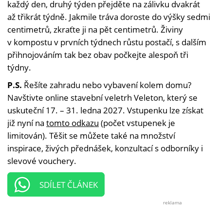
každý den, druhý týden přejděte na zálivku dvakrát
až třikrát týdně. Jakmile tráva doroste do výšky sedmi
centimetrů, zkraťte ji na pět centimetrů. Živiny
v kompostu v prvních týdnech růstu postačí, s dalším
přihnojováním tak bez obav počkejte alespoň tři
týdny.
P.S.
Řešíte zahradu nebo vybavení kolem domu?
Navštivte online stavební veletrh Veleton, který se
uskuteční 17. – 31. ledna 2027. Vstupenku lze získat
již nyní na
tomto odkazu
(počet vstupenek je
limitován). Těšit se můžete také na množství
inspirace, živých přednášek, konzultací s odborníky i
slevové vouchery.
SDÍLET ČLÁNEK
reklama