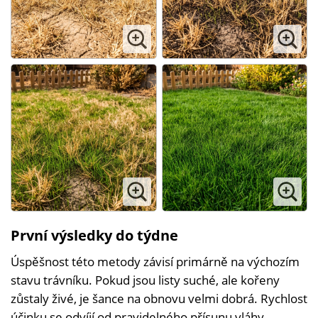
První výsledky do týdne
Úspěšnost této metody závisí primárně na výchozím
stavu trávníku. Pokud jsou listy suché, ale kořeny
zůstaly živé, je šance na obnovu velmi dobrá. Rychlost
účinku se odvíjí od pravidelného přísunu vláhy