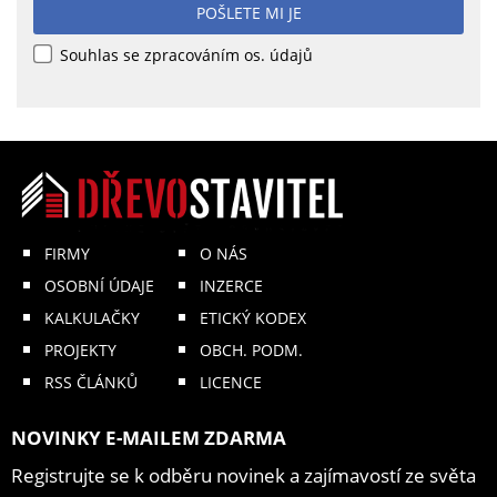
POŠLETE MI JE
Souhlas se zpracováním os. údajů
FIRMY
O NÁS
OSOBNÍ ÚDAJE
INZERCE
KALKULAČKY
ETICKÝ KODEX
PROJEKTY
OBCH. PODM.
RSS ČLÁNKŮ
LICENCE
NOVINKY E-MAILEM ZDARMA
Registrujte se k odběru novinek a zajímavostí ze světa