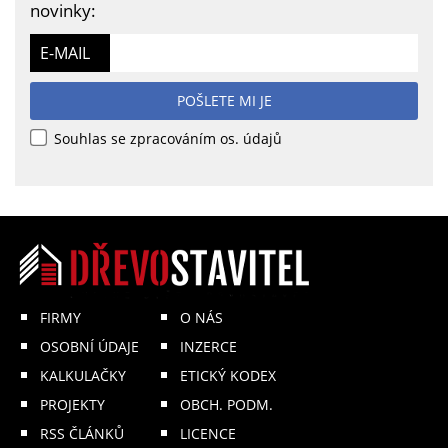
novinky:
E-MAIL
POŠLETE MI JE
Souhlas se zpracováním os. údajů
FIRMY
O NÁS
OSOBNÍ ÚDAJE
INZERCE
KALKULAČKY
ETICKÝ KODEX
PROJEKTY
OBCH. PODM.
RSS ČLÁNKŮ
LICENCE