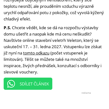
teplotu nesníží, ale prouděním vzduchu výrazně
urychlí odpařování potu z pokožky, což vyvolá kýžený
chladivý efekt.
P.S.
Chcete vědět, kde se dá na rozpočtu výstavby
domu ušetřit a naopak kde má cenu neškudlit?
Navštivte online stavební veletrh Veleton, který se
uskuteční 17. – 31. ledna 2027. Vstupenku lze získat
již nyní na
tomto odkazu
(počet vstupenek je
limitován). Těšit se můžete také na množství
inspirace, živých přednášek, konzultací s odborníky i
slevové vouchery.
SDÍLET ČLÁNEK
reklama