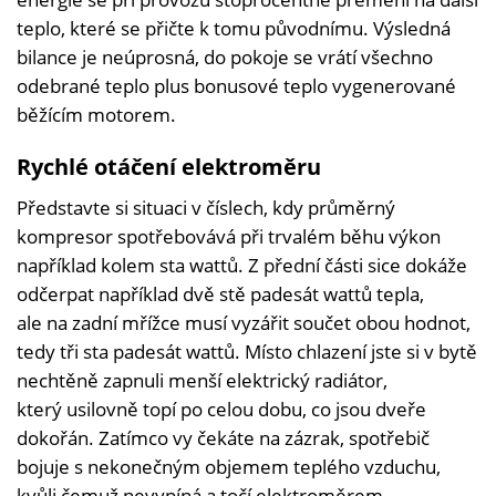
teplo, které se přičte k tomu původnímu. Výsledná
bilance je neúprosná, do pokoje se vrátí všechno
odebrané teplo plus bonusové teplo vygenerované
běžícím motorem.
Rychlé otáčení elektroměru
Představte si situaci v číslech, kdy průměrný
kompresor spotřebovává při trvalém běhu výkon
například kolem sta wattů. Z přední části sice dokáže
odčerpat například dvě stě padesát wattů tepla,
ale na zadní mřížce musí vyzářit součet obou hodnot,
tedy tři sta padesát wattů. Místo chlazení jste si v bytě
nechtěně zapnuli menší elektrický radiátor,
který usilovně topí po celou dobu, co jsou dveře
dokořán. Zatímco vy čekáte na zázrak, spotřebič
bojuje s nekonečným objemem teplého vzduchu,
kvůli čemuž nevypíná a točí elektroměrem