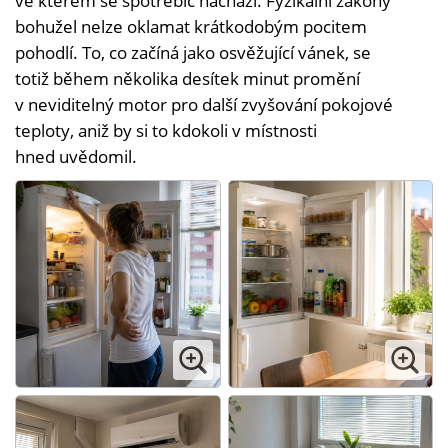
ve kterém se spotřebič nachází. Fyzikální zákony
bohužel nelze oklamat krátkodobým pocitem
pohodlí. To, co začíná jako osvěžující vánek, se
totiž během několika desítek minut promění
v neviditelný motor pro další zvyšování pokojové
teploty, aniž by si to kdokoli v místnosti
hned uvědomil.