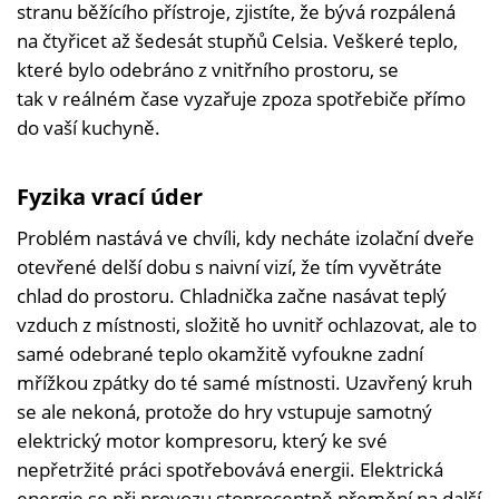
stranu běžícího přístroje, zjistíte, že bývá rozpálená
na čtyřicet až šedesát stupňů Celsia. Veškeré teplo,
které bylo odebráno z vnitřního prostoru, se
tak v reálném čase vyzařuje zpoza spotřebiče přímo
do vaší kuchyně.
Fyzika vrací úder
Problém nastává ve chvíli, kdy necháte izolační dveře
otevřené delší dobu s naivní vizí, že tím vyvětráte
chlad do prostoru. Chladnička začne nasávat teplý
vzduch z místnosti, složitě ho uvnitř ochlazovat, ale to
samé odebrané teplo okamžitě vyfoukne zadní
mřížkou zpátky do té samé místnosti. Uzavřený kruh
se ale nekoná, protože do hry vstupuje samotný
elektrický motor kompresoru, který ke své
nepřetržité práci spotřebovává energii. Elektrická
energie se při provozu stoprocentně přemění na další