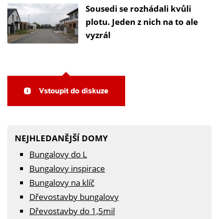
Sousedi se rozhádali kvůli
plotu. Jeden z nich na to ale
vyzrál
NEJHLEDANĚJŠÍ DOMY
Bungalovy do L
Bungalovy inspirace
Bungalovy na klíč
Dřevostavby bungalovy
Dřevostavby do 1,5mil