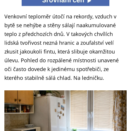
Venkovní teploměr útočí na rekordy, vzduch v
bytě se nehýbe a stěny sálají naakumulované
teplo z předchozích dnů. V takových chvílích
lidská tvořivost nezná hranic a zoufalství velí
zkusit jakoukoli fintu, která slibuje okamžitou
úlevu. Pohled do rozpálené místnosti unavené
oči často dovede k jedinému spotřebiči, ze
kterého stabilně sálá chlad. Na ledničku.