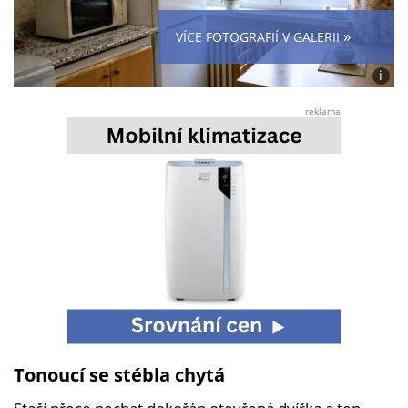
»
VÍCE FOTOGRAFIÍ V GALERII
i
Foto:
Jana
reklama
Urbá
Tonoucí se stébla chytá