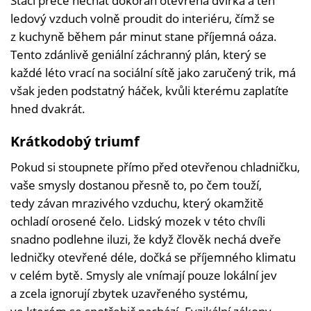
Stačí přece nechat dokořán otevřená dvířka a ten
ledový vzduch volně proudit do interiéru, čímž se
z kuchyně během pár minut stane příjemná oáza.
Tento zdánlivě geniální záchranný plán, který se
každé léto vrací na sociální sítě jako zaručený trik, má
však jeden podstatný háček, kvůli kterému zaplatíte
hned dvakrát.
Krátkodobý triumf
Pokud si stoupnete přímo před otevřenou chladničku,
vaše smysly dostanou přesně to, po čem touží,
tedy závan mrazivého vzduchu, který okamžitě
ochladí orosené čelo. Lidský mozek v této chvíli
snadno podlehne iluzi, že když člověk nechá dveře
ledničky otevřené déle, dočká se příjemného klimatu
v celém bytě. Smysly ale vnímají pouze lokální jev
a zcela ignorují zbytek uzavřeného systému,