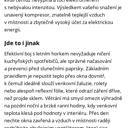
s nebývalou intenzitou. Výsledkem vašeho snažení je
unavený kompresor, znatelně teplejší vzduch
v místnosti a zbytečně vysoký účet za elektrickou
energii.
Jde to i jinak
Efektivní boj s letním horkem nevyžaduje ničení
kuchyňských spotřebičů, ale správné načasování
a prevenci před slunečními paprsky. Základním
pravidlem je nepustit teplo přes okna dovnitř,
k čemuž ideálně slouží venkovní žaluzie, rolety
nebo alespoň reflexní fólie, které odrazí záření dříve,
než projde sklem. Větrání má smysl omezit výhradně
na pozdní noční a brzké ranní hodiny, kdy venkovní
teplota klesá pod hodnoty v interiéru. Přes den
nechte okna zavřená a vzduch v místnosti raději
rozhýbejte obyčejným ventilátorem, který sice