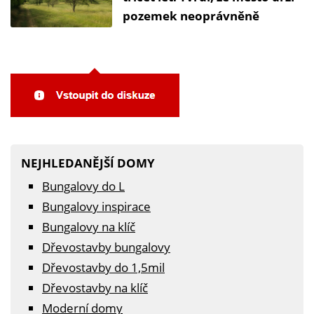
pozemek neoprávněně
NEJHLEDANĚJŠÍ DOMY
Bungalovy do L
Bungalovy inspirace
Bungalovy na klíč
Dřevostavby bungalovy
Dřevostavby do 1,5mil
Dřevostavby na klíč
Moderní domy