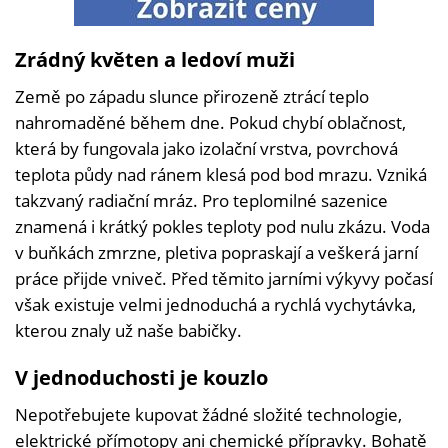
Zrádný květen a ledoví muži
Země po západu slunce přirozeně ztrácí teplo
nahromaděné během dne. Pokud chybí oblačnost,
která by fungovala jako izolační vrstva, povrchová
teplota půdy nad ránem klesá pod bod mrazu. Vzniká
takzvaný radiační mráz. Pro teplomilné sazenice
znamená i krátký pokles teploty pod nulu zkázu. Voda
v buňkách zmrzne, pletiva popraskají a veškerá jarní
práce přijde vniveč. Před těmito jarními výkyvy počasí
však existuje velmi jednoduchá a rychlá vychytávka,
kterou znaly už naše babičky.
V jednoduchosti je kouzlo
Nepotřebujete kupovat žádné složité technologie,
elektrické přímotopy ani chemické přípravky. Bohatě