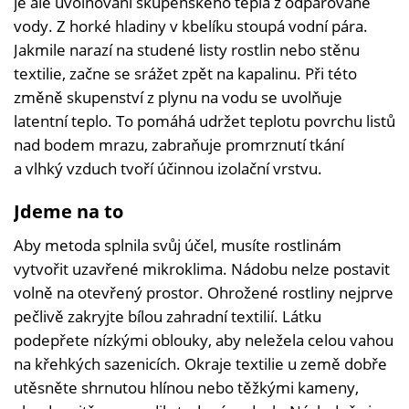
je ale uvolňování skupenského tepla z odpařované
vody. Z horké hladiny v kbelíku stoupá vodní pára.
Jakmile narazí na studené listy rostlin nebo stěnu
textilie, začne se srážet zpět na kapalinu. Při této
změně skupenství z plynu na vodu se uvolňuje
latentní teplo. To pomáhá udržet teplotu povrchu listů
nad bodem mrazu, zabraňuje promrznutí tkání
a vlhký vzduch tvoří účinnou izolační vrstvu.
Jdeme na to
Aby metoda splnila svůj účel, musíte rostlinám
vytvořit uzavřené mikroklima. Nádobu nelze postavit
volně na otevřený prostor. Ohrožené rostliny nejprve
pečlivě zakryjte bílou zahradní textilií. Látku
podepřete nízkými oblouky, aby neležela celou vahou
na křehkých sazenicích. Okraje textilie u země dobře
utěsněte shrnutou hlínou nebo těžkými kameny,