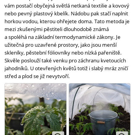
vám postačí obyčejná světlá netkaná textilie a kovový
nebo pevný plastový kbelík. Nádobu pak stačí naplnit
horkou vodou, kterou ohřejete doma. Tato metoda je
mezi zkušenými pěstiteli dlouhodobě známá
a spoléhá na základní termodynamické zákony. Je
užitečná pro uzavřené prostory, jako jsou menší
skleníky, pěstební fóliovníky nebo nízká pařeniště.
Skvěle poslouží také venku pro záchranu kvetoucích
jahodníků. U otevřených květů totiž i slabý mráz zničí
střed a plod se již nevytvoří.