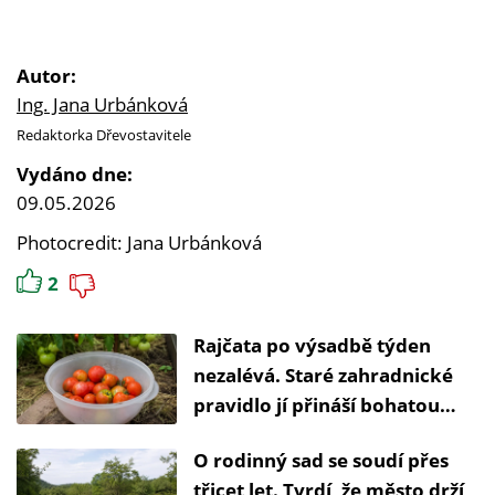
Autor:
Ing. Jana Urbánková
Redaktorka Dřevostavitele
Vydáno dne:
09.05.2026
Photocredit: Jana Urbánková
2
Rajčata po výsadbě týden
nezalévá. Staré zahradnické
pravidlo jí přináší bohatou
úrodu
O rodinný sad se soudí přes
třicet let. Tvrdí, že město drží