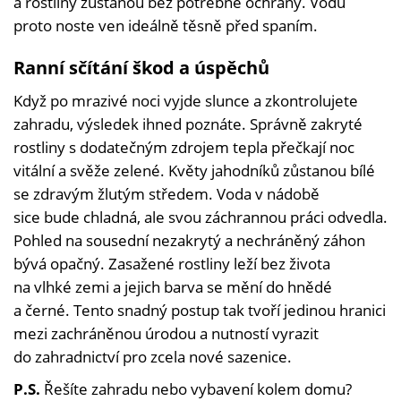
a rostliny zůstanou bez potřebné ochrany. Vodu
proto noste ven ideálně těsně před spaním.
Ranní sčítání škod a úspěchů
Když po mrazivé noci vyjde slunce a zkontrolujete
zahradu, výsledek ihned poznáte. Správně zakryté
rostliny s dodatečným zdrojem tepla přečkají noc
vitální a svěže zelené. Květy jahodníků zůstanou bílé
se zdravým žlutým středem. Voda v nádobě
sice bude chladná, ale svou záchrannou práci odvedla.
Pohled na sousední nezakrytý a nechráněný záhon
bývá opačný. Zasažené rostliny leží bez života
na vlhké zemi a jejich barva se mění do hnědé
a černé. Tento snadný postup tak tvoří jedinou hranici
mezi zachráněnou úrodou a nutností vyrazit
do zahradnictví pro zcela nové sazenice.
P.S.
Řešíte zahradu nebo vybavení kolem domu?