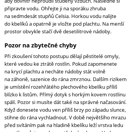
aby dovnitř neproudil studený vzduch. Následně si
připravte vodu. Ohřejte ji na sporáku zhruba
na sedmdesát stupňů Celsia. Horkou vodu nalijte
do kbelíků a opatrně je vložte pod plachtu. Na menší
prostor obvykle stačí dvě desetilitrové nádoby.
Pozor na zbytečné chyby
Při zkoušení tohoto postupu dělají pěstitelé omyly,
které vedou ke ztrátě rostlin. Pokud zapomenete
na krycí plachtu a necháte nádoby stát volně
na záhoně, sazenice do rána zmrznou. Dalším rizikem
je umístění rozehřátého plechového kbelíku příliš
blízko k listům. Přímý dotyk s horkým kovem rostlinu
spálí. Pozor si musíte dát také na správné načasování.
Když donesete vodu ven příliš brzy po západu slunce,
stihne do rána vychladnout. V době největšího mrazu
před svítáním pak na hladině kbelíku leží vrstva ledu