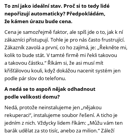
To zní jako ideální stav. Proč si to tedy lidé
nepořizují automaticky? Předpokládám,
že kámen úrazu bude cena.
Cena je samozřejmě faktor, ale spíš jde o to, jak k ní
zákazníci přistupují. Tohle je pro nás často frustrující.
Zákazník zavolá a první, co ho zajímá, je: „Řekněte mi,
kolik to bude stát. V tamté firmě mi řekli takovou
a takovou částku.“ Říkám si, že asi musí mít
křišťálovou kouli, když dokážou nacenit systém jen
podle pár slov do telefonu.
A nedá se to aspoň nějak odhadnout
podle velikosti domu?
Nedá, protože neinstalujeme jen „nějakou
rekuperaci“, instalujeme soubor řešení. A ticho je
jedním z nich. Vždycky lidem říkám: „Můžu vám ten
barák udělat za sto tisíc, anebo za milion.“ Záleží