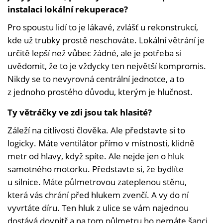
instalaci lokální rekuperace?
Pro spoustu lidí to je lákavé, zvlášť u rekonstrukcí,
kde už trubky prostě neschováte. Lokální větrání je
určitě lepší než vůbec žádné, ale je potřeba si
uvědomit, že to je vždycky ten největší kompromis.
Nikdy se to nevyrovná centrální jednotce, a to
z jednoho prostého důvodu, kterým je hlučnost.
Ty větráčky ve zdi jsou tak hlasité?
Záleží na citlivosti člověka. Ale představte si to
logicky. Máte ventilátor přímo v místnosti, klidně
metr od hlavy, když spíte. Ale nejde jen o hluk
samotného motorku. Představte si, že bydlíte
u silnice. Máte půlmetrovou zateplenou stěnu,
která vás chrání před hlukem zvenčí. A vy do ní
vyvrtáte díru. Ten hluk z ulice se vám najednou
dostává dovnitř a na tom půlmetru ho nemáte šanci