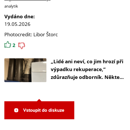
analytik
Vydáno dne:
19.05.2026
Photocredit: Libor Štorc
2
„Lidé ani neví, co jim hrozí při
výpadku rekuperace,“
zdůrazňuje odborník. Některé
domy jsou na ní závislé