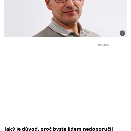
i
Foto:
Libor
reklama
Štorc
Jaký je důvod, proč byste lidem nedoporučil