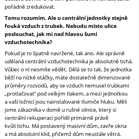
pořádně zredukovat.
Tomu rozumím. Ale u centrální jednotky stejně
fouká vzduch z trubek. Nebudu místo ulice
poslouchat, jak mi nad hlavou šumí
vzduchotechnika?
Pokud je to špatně navržené, tak ano. Ale správně
udělaná centrální vzduchotechnika je absolutně tichá.
Vůbec o ní nesmíte vědět. Dělá se to tak, že jednotka
běží na nízké otáčky, máte dostatečně dimenzované
průměry rozvodů, aby se vzduch nemusel trubkami
„protlačovat“ pod velkým tlakem, a mezi jednotkou
a vaší ložnicí jsou nainstalované tlumiče hluku. Měli
jsme zákazníka v domě u rušné silnice, který si
centrální rekuperaci pořídil primárně právě
kvůli tichu. Má postavený masivní dům, zavře okna
a má absolutní klid, přičemž dům neustále větrá.