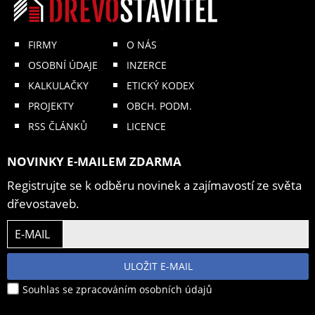
FIRMY
O NÁS
OSOBNÍ ÚDAJE
INZERCE
KALKULAČKY
ETICKÝ KODEX
PROJEKTY
OBCH. PODM.
RSS ČLÁNKŮ
LICENCE
NOVINKY E-MAILEM ZDARMA
Registrujte se k odběru novinek a zajímavostí ze světa
dřevostaveb.
E-MAIL
ULOŽIT E-MAIL
Souhlas se zpracováním osobních údajů