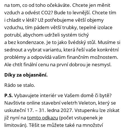
na tom, co od toho očekáváte. Chcete jen měnit
vzduch a odvést CO2? Bude to levnější. Chcete tím
i chladit v létě? Už potřebujeme větší objemy
vzduchu, tím pádem větší trubky, tepelné izolace
potrubí, abychom udrželi systém tichý
a bez kondenzace. Je to jako švédský stůl. Musíme si
sednout a vybrat variantu, která řeší vaše konkrétní
problémy a odpovídá vašim finančním možnostem.
Ale chtít finální cenu na první dobrou je nesmysl.
Díky za objasnění.
Rádo se stalo.
P.S.
Vybavujete interiér ve Vašem domě či bytě?
Navštivte online stavební veletrh Veleton, který se
uskuteční 17. – 31. ledna 2027. Vstupenku lze získat
již nyní na
tomto odkazu
(počet vstupenek je
limitován). Těšit se můžete také na množství