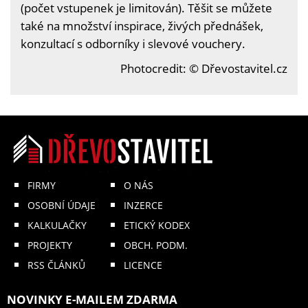
(počet vstupenek je limitován). Těšit se můžete
také na množství inspirace, živých přednášek,
konzultací s odborníky i slevové vouchery.
Photocredit: © Dřevostavitel.cz
FIRMY
O NÁS
OSOBNÍ ÚDAJE
INZERCE
KALKULAČKY
ETICKÝ KODEX
PROJEKTY
OBCH. PODM.
RSS ČLÁNKŮ
LICENCE
NOVINKY E-MAILEM ZDARMA