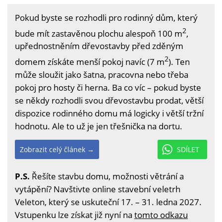
Pokud byste se rozhodli pro rodinný dům, který
2
bude mít zastavěnou plochu alespoň 100 m
,
upřednostněním dřevostavby před zděným
2
domem získáte menší pokoj navíc (7 m
). Ten
může sloužit jako šatna, pracovna nebo třeba
pokoj pro hosty či herna. Ba co víc – pokud byste
se někdy rozhodli svou dřevostavbu prodat, větší
dispozice rodinného domu má logicky i větší tržní
hodnotu. Ale to už je jen třešnička na dortu.
Zobrazit celý článek →
SDÍLET
P.S.
Řešíte stavbu domu, možnosti větrání a
vytápění? Navštivte online stavební veletrh
Veleton, který se uskuteční 17. – 31. ledna 2027.
Vstupenku lze získat již nyní na
tomto odkazu