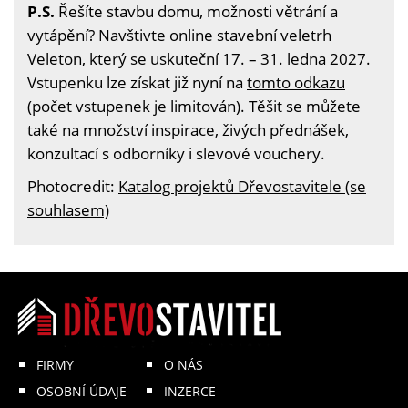
P.S.
Řešíte stavbu domu, možnosti větrání a
vytápění? Navštivte online stavební veletrh
Veleton, který se uskuteční 17. – 31. ledna 2027.
Vstupenku lze získat již nyní na
tomto odkazu
(počet vstupenek je limitován). Těšit se můžete
také na množství inspirace, živých přednášek,
konzultací s odborníky i slevové vouchery.
Photocredit:
Katalog projektů Dřevostavitele (se
souhlasem)
FIRMY
O NÁS
OSOBNÍ ÚDAJE
INZERCE