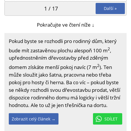
1 / 17
Další »
Pokračujte ve čtení níže ↓
Pokud byste se rozhodli pro rodinný dům, který
2
bude mít zastavěnou plochu alespoň 100 m
,
upřednostněním dřevostavby před zděným
2
domem získáte menší pokoj navíc (7 m
). Ten
může sloužit jako šatna, pracovna nebo třeba
pokoj pro hosty či herna. Ba co víc – pokud byste
se někdy rozhodli svou dřevostavbu prodat, větší
dispozice rodinného domu má logicky i větší tržní
hodnotu. Ale to už je jen třešnička na dortu.
Zobrazit celý článek →
SDÍLET