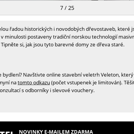
7 / 25
lou řadou historických i novodobých dřevostaveb, které j
y v minulosti postaveny tradiční norskou technologií masiv
 Tipněte si, jak jsou tyto barevné domy ze dřeva staré.
 bydlení? Navštivte online stavební veletrh Veleton, který
 nyní na
tomto odkazu
(počet vstupenek je limitován). Těš
konzultací s odborníky i slevové vouchery.
NOVINKY E-MAILEM ZDARMA