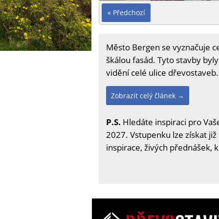
« Předchozí
Město Bergen se vyznačuje ce
škálou fasád. Tyto stavby byl
vidění celé ulice dřevostaveb.
Zobrazit celý článek →
P.S.
Hledáte inspiraci pro Vaše
2027. Vstupenku lze získat již
inspirace, živých přednášek, 