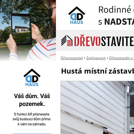
Dřevostavitel
»
Zajímavosti
»
Dřevostavby v
Hustá místní zástav