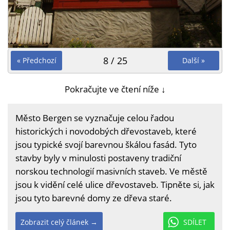
8 / 25
« Předchozí
Další »
Pokračujte ve čtení níže ↓
Město Bergen se vyznačuje celou řadou
historických i novodobých dřevostaveb, které
jsou typické svojí barevnou škálou fasád. Tyto
stavby byly v minulosti postaveny tradiční
norskou technologií masivních staveb. Ve městě
jsou k vidění celé ulice dřevostaveb. Tipněte si, jak
jsou tyto barevné domy ze dřeva staré.
Zobrazit celý článek →
SDÍLET