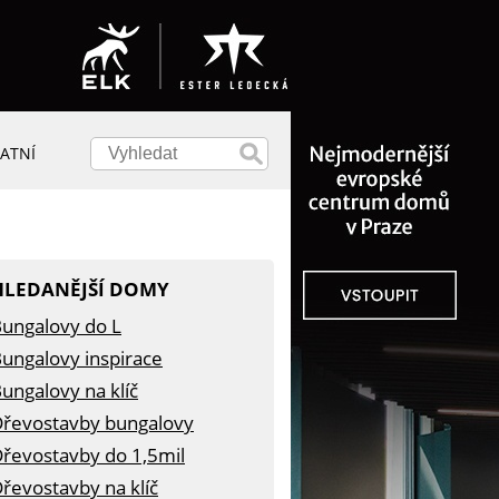
ATNÍ
HLEDANĚJŠÍ DOMY
ungalovy do L
ungalovy inspirace
ungalovy na klíč
řevostavby bungalovy
řevostavby do 1,5mil
řevostavby na klíč