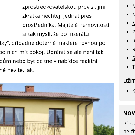
zprostředkovatelskou provizi, jiní
zkrátka nechtějí jednat přes
M
prostředníka. Majitelé nemovitostí
P
si tak myslí, že do inzerátu
R
tky“, případně dotěrné makléře rovnou po
R
d nich mít pokoj. Ubránit se ale není tak
S
dům nebo byt ocitne v nabídce realitní
T
ně nevíte, jak.
UŽI
K
NOV
Přihl
nejžh