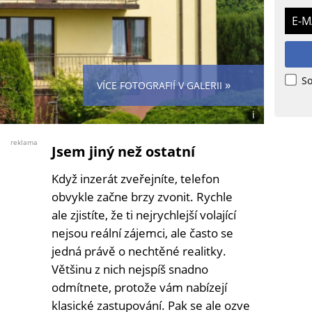
E-M
So
»
VÍCE FOTOGRAFIÍ V GALERII
i
Foto:
Zuzana
reklama
Jsem jiný než ostatní
F.
(se
Když inzerát zveřejníte, telefon
souhlasem)
obvykle začne brzy zvonit. Rychle
ale zjistíte, že ti nejrychlejší volající
nejsou reální zájemci, ale často se
jedná právě o nechtěné realitky.
Většinu z nich nejspíš snadno
odmítnete, protože vám nabízejí
klasické zastupování. Pak se ale ozve