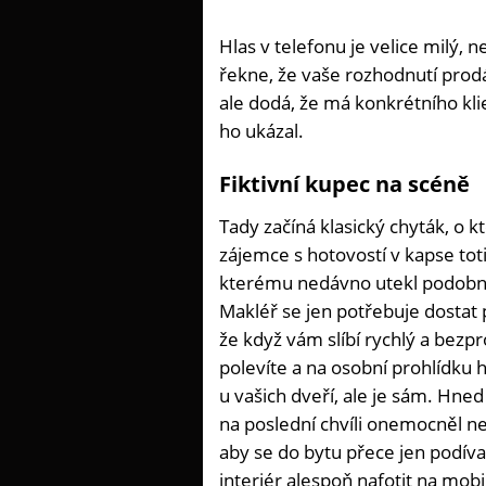
Hlas v telefonu je velice milý,
řekne, že vaše rozhodnutí prodá
ale dodá, že má konkrétního kli
ho ukázal.
Fiktivní kupec na scéně
Tady začíná klasický chyták, o 
zájemce s hotovostí v kapse toti
kterému nedávno utekl podobný 
Makléř se jen potřebuje dostat 
že když vám slíbí rychlý a be
polevíte a na osobní prohlídku
u vašich dveří, ale je sám. Hn
na poslední chvíli onemocněl ne
aby se do bytu přece jen podíval
interiér alespoň nafotit na mobi