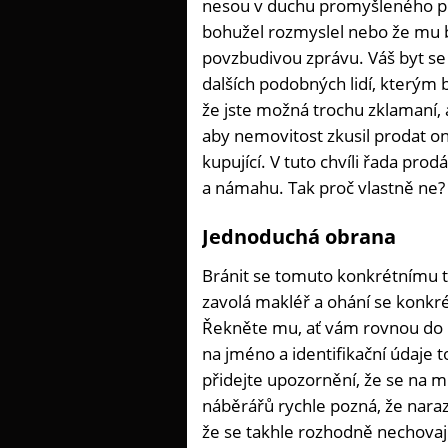
nesou v duchu promyšleného plá
bohužel rozmyslel nebo že mu b
povzbudivou zprávu. Váš byt se
dalších podobných lidí, kterým
že jste možná trochu zklamaní, 
aby nemovitost zkusil prodat on.
kupující. V tuto chvíli řada prod
a námahu. Tak proč vlastně ne?
Jednoduchá obrana
Bránit se tomuto konkrétnímu tr
zavolá makléř a ohání se konkré
Řekněte mu, ať vám rovnou do
na jméno a identifikační údaje
přidejte upozornění, že se na mí
náběrářů rychle pozná, že narazi
že se takhle rozhodně nechovají