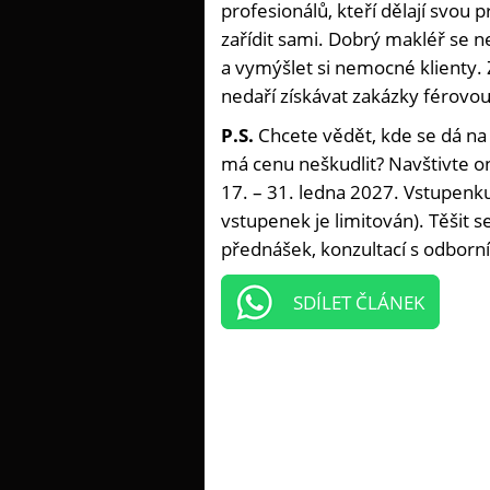
profesionálů, kteří dělají svou p
zařídit sami. Dobrý makléř se n
a vymýšlet si nemocné klienty. Z
nedaří získávat zakázky férovou
P.S.
Chcete vědět, kde se dá na
má cenu neškudlit? Navštivte on
17. – 31. ledna 2027. Vstupenku 
vstupenek je limitován). Těšit 
přednášek, konzultací s odborní
SDÍLET ČLÁNEK