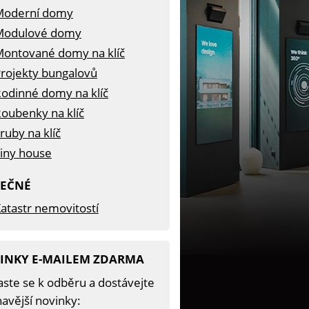
Moderní domy
Modulové domy
ontované domy na klíč
rojekty bungalovů
odinné domy na klíč
oubenky na klíč
ruby na klíč
iny house
TEČNÉ
atastr nemovitostí
INKY E-MAILEM ZDARMA
aste se k odběru a dostávejte
avější novinky: