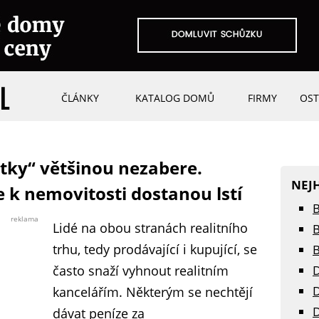
ČLÁNKY
KATALOG DOMŮ
FIRMY
OST
tky“ většinou nezabere.
NEJ
e k nemovitosti dostanou lstí
B
reklama
Lidé na obou stranách realitního
B
trhu, tedy prodávající i kupující, se
B
často snaží vyhnout realitním
D
D
kancelářím. Některým se nechtějí
D
dávat peníze za