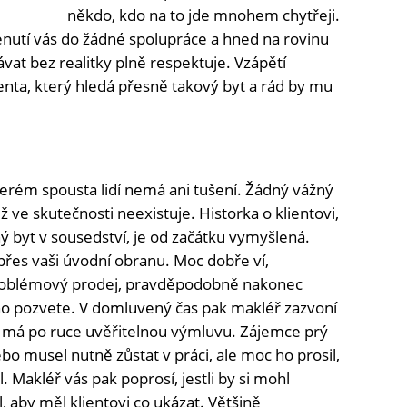
někdo, kdo na to jde mnohem chytřeji.
 nenutí vás do žádné spolupráce a hned na rovinu
vat bez realitky plně respektuje. Vzápětí
enta, který hledá přesně takový byt a rád by mu
kterém spousta lidí nemá ani tušení. Žádný vážný
ž ve skutečnosti neexistuje. Historka o klientovi,
byt v sousedství, je od začátku vymyšlená.
přes vaši úvodní obranu. Moc dobře ví,
zproblémový prodej, pravděpodobně nakonec
 ho pozvete. V domluvený čas pak makléř zazvoní
ed má po ruce uvěřitelnou výmluvu. Zájemce prý
bo musel nutně zůstat v práci, ale moc ho prosil,
. Makléř vás pak poprosí, jestli by si mohl
l, aby měl klientovi co ukázat. Většině