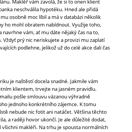
nu. Makléř vám zavolá, že si to onen klient
anka neschválila hypotéku. Hned ale přidá
 mu osobně moc líbil a má v databázi několik
 by ho mohl obratem nabídnout. Využije toho,
a navrhne vám, ať mu dáte nějaký čas na to,
 Vždyť prý nic neriskujete a provizi mu zaplatí
ávajících podlehne, jelikož už do celé akce dali čas
iku je naštěstí docela snadné. Jakmile vám
tním klientem, trvejte na jasném pravidlu.
 mailu pošle smlouvu vázanou výhradně
 toho jednoho konkrétního zájemce. K tomu
stě nebude nic fotit ani natáčet. Většina těchto
la, a raději hovor ukončí. Je ale důležité dodat,
 všichni makléři. Na trhu je spousta normálních