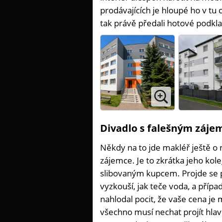
prodávajících je hloupé ho v tu
tak právě předali hotové podkla
Divadlo s falešným záj
Někdy na to jde makléř ještě o n
zájemce. Je to zkrátka jeho kol
slibovaným kupcem. Projde se 
vyzkouší, jak teče voda, a přípa
nahlodal pocit, že vaše cena je 
všechno musí nechat projít hla