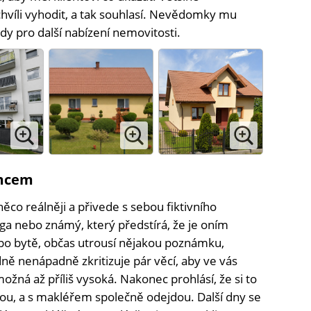
 chvíli vyhodit, a tak souhlasí. Nevědomky mu
dy pro další nabízení nemovitosti.
emcem
ěco reálněji a přivede s sebou fiktivního
ega nebo známý, který předstírá, že je oním
po bytě, občas utrousí nějakou poznámku,
dně nenápadně zkritizuje pár věcí, aby ve vás
možná až příliš vysoká. Nakonec prohlásí, že si to
vou, a s makléřem společně odejdou. Další dny se