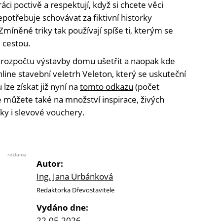
ráci poctivě a respektují, když si chcete věci
epotřebuje schovávat za fiktivní historky
míněné triky tak používají spíše ti, kterým se
 cestou.
 rozpočtu výstavby domu ušetřit a naopak kde
line stavební veletrh Veleton, který se uskuteční
lze získat již nyní na
tomto odkazu
(počet
se můžete také na množství inspirace, živých
ky i slevové vouchery.
reklama
Autor:
Ing. Jana Urbánková
Redaktorka Dřevostavitele
Vydáno dne:
22.05.2026