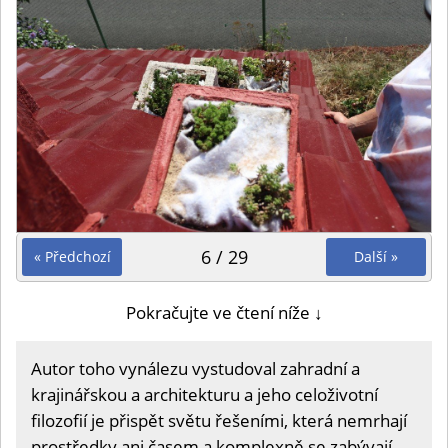
6 / 29
« Předchozí
Další »
Pokračujte ve čtení níže ↓
Autor toho vynálezu vystudoval zahradní a
krajinářskou a architekturu a jeho celoživotní
filozofií je přispět světu řešeními, která nemrhají
prostředky ani časem a komplexně se zabývají