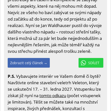
všemi aspekty, které na něj mohou mít dopad.
Nejvíc ze všeho ho baví zabývat se svými nápady
od začátku až do konce, tedy od projektu až po
realizaci. Nyní se Jan Waldhauser pustil do vývoje
dalšího vlastního nápadu – rostoucí střešní tašky,
která možná už za pár let bude nejjednodušším a
nejlevnějším řešením, jak může téměř každý na
svou střechu přinést alespoň trošku zeleně.
Zobrazit celý článek →
SDÍLET
P.S.
Vybavujete interiér ve Vašem domě či bytě?
Navštivte online stavební veletrh Veleton, který
se uskuteční 17. – 31. ledna 2027. Vstupenku lze
získat již nyní na
tomto odkazu
(počet vstupenek
je limitován). Těšit se můžete také na množství
inspirace, živých přednášek, konzultací s