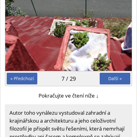
7 / 29
« Předchozí
Další »
Pokračujte ve čtení níže ↓
Autor toho vynálezu vystudoval zahradní a
krajinářskou a architekturu a jeho celoživotní
filozofií je přispět světu řešeními, která nemrhají
prostředky ani časem a komplexně se zabývají