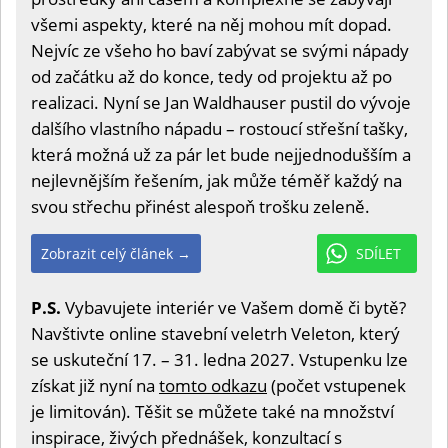
všemi aspekty, které na něj mohou mít dopad.
Nejvíc ze všeho ho baví zabývat se svými nápady
od začátku až do konce, tedy od projektu až po
realizaci. Nyní se Jan Waldhauser pustil do vývoje
dalšího vlastního nápadu – rostoucí střešní tašky,
která možná už za pár let bude nejjednodušším a
nejlevnějším řešením, jak může téměř každý na
svou střechu přinést alespoň trošku zeleně.
Zobrazit celý článek →
SDÍLET
P.S.
Vybavujete interiér ve Vašem domě či bytě?
Navštivte online stavební veletrh Veleton, který
se uskuteční 17. – 31. ledna 2027. Vstupenku lze
získat již nyní na
tomto odkazu
(počet vstupenek
je limitován). Těšit se můžete také na množství
inspirace, živých přednášek, konzultací s