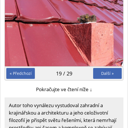
19 / 29
« Předchozí
Další »
Pokračujte ve čtení níže ↓
Autor toho vynálezu vystudoval zahradní a
krajinářskou a architekturu a jeho celoživotní
filozofií je přispět světu řešeními, která nemrhají
prostředky ani časem a komplexně se zabývají