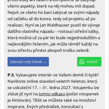
všemi aspekty, které na něj mohou mít dopad.
Nejvíc ze všeho ho baví zabývat se svými nápady
od začátku až do konce, tedy od projektu až po
realizaci. Nyní se Jan Waldhauser pustil do vývoje
dalšího vlastního nápadu – rostoucí střešní tašky,
která možná už za pár let bude nejjednodušším a
nejlevnějším řešením, jak může téměř každý na
svou střechu přinést alespoň trošku zeleně.
Zobrazit celý článek →
SDÍLET
P.S.
Vybavujete interiér ve Vašem domě či bytě?
Navštivte online stavební veletrh Veleton, který
se uskuteční 17. – 31. ledna 2027. Vstupenku lze
získat již nyní na
tomto odkazu
(počet vstupenek
je limitován). Těšit se můžete také na množství
inspirace, živých přednášek, konzultací s