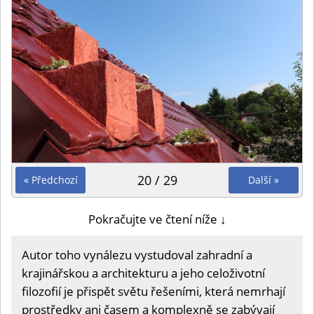
20 / 29
« Předchozí
Další »
Pokračujte ve čtení níže ↓
Autor toho vynálezu vystudoval zahradní a
krajinářskou a architekturu a jeho celoživotní
filozofií je přispět světu řešeními, která nemrhají
prostředky ani časem a komplexně se zabývají