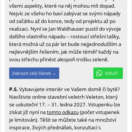
všemi aspekty, které na něj mohou mít dopad.
Nejvíc ze všeho ho baví zabývat se svými nápady
od začátku až do konce, tedy od projektu až po
realizaci. Nyní se Jan Waldhauser pustil do vývoje
dalšího vlastního nápadu – rostoucí střešní tašky,
která možná už za pár let bude nejjednodušším a
nejlevnějším řešením, jak může téměř každý na
svou střechu přinést alespoň trošku zeleně.
Zobrazit celý článek →
SDÍLET
P.S.
Vybavujete interiér ve Vašem domě či bytě?
Navštivte online stavební veletrh Veleton, který
se uskuteční 17. – 31. ledna 2027. Vstupenku lze
získat již nyní na
tomto odkazu
(počet vstupenek
je limitován). Těšit se můžete také na množství
inspirace, živých přednášek, konzultací s