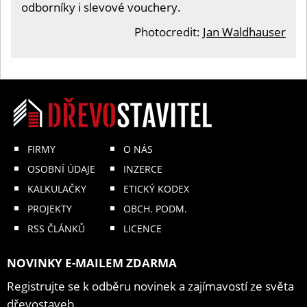
odborníky i slevové vouchery.
Photocredit:
Jan Waldhauser
FIRMY
O NÁS
OSOBNÍ ÚDAJE
INZERCE
KALKULAČKY
ETICKÝ KODEX
PROJEKTY
OBCH. PODM.
RSS ČLÁNKŮ
LICENCE
NOVINKY E-MAILEM ZDARMA
Registrujte se k odběru novinek a zajímavostí ze světa
dřevostaveb.