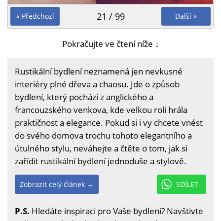
21 / 99
« Předchozí
Další »
Pokračujte ve čtení níže ↓
Rustikální bydlení neznamená jen nevkusné
interiéry plné dřeva a chaosu. Jde o způsob
bydlení, který pochází z anglického a
francouzského venkova, kde velkou roli hrála
praktičnost a elegance. Pokud si i vy chcete vnést
do svého domova trochu tohoto elegantního a
útulného stylu, neváhejte a čtěte o tom, jak si
zařídit rustikální bydlení jednoduše a stylově.
Zobrazit celý článek →
SDÍLET
P.S.
Hledáte inspiraci pro Vaše bydlení? Navštivte