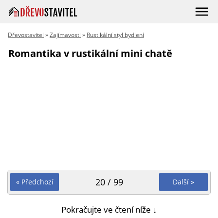
Dřevostavitel
»
Zajímavosti
»
Rustikální styl bydlení
Romantika v rustikální mini chatě
20 / 99
« Předchozí
Další »
Pokračujte ve čtení níže ↓