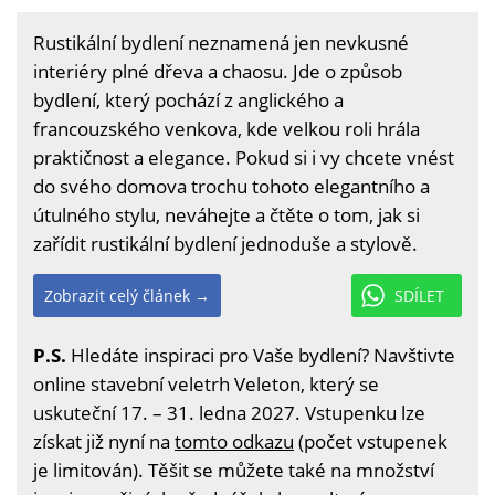
Rustikální bydlení neznamená jen nevkusné
interiéry plné dřeva a chaosu. Jde o způsob
bydlení, který pochází z anglického a
francouzského venkova, kde velkou roli hrála
praktičnost a elegance. Pokud si i vy chcete vnést
do svého domova trochu tohoto elegantního a
útulného stylu, neváhejte a čtěte o tom, jak si
zařídit rustikální bydlení jednoduše a stylově.
Zobrazit celý článek →
SDÍLET
P.S.
Hledáte inspiraci pro Vaše bydlení? Navštivte
online stavební veletrh Veleton, který se
uskuteční 17. – 31. ledna 2027. Vstupenku lze
získat již nyní na
tomto odkazu
(počet vstupenek
je limitován). Těšit se můžete také na množství