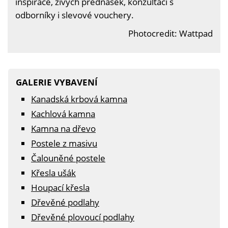
inspirace, živých přednášek, konzultací s
odborníky i slevové vouchery.
Photocredit: Wattpad
GALERIE VYBAVENÍ
Kanadská krbová kamna
Kachlová kamna
Kamna na dřevo
Postele z masivu
Čalouněné postele
Křesla ušák
Houpací křesla
Dřevěné podlahy
Dřevěné plovoucí podlahy