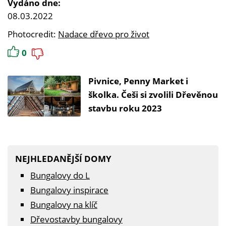
Vydáno dne:
08.03.2022
Photocredit:
Nadace dřevo pro život
0
Pivnice, Penny Market i
školka. Češi si zvolili Dřevěnou
stavbu roku 2023
NEJHLEDANĚJŠÍ DOMY
Bungalovy do L
Bungalovy inspirace
Bungalovy na klíč
Dřevostavby bungalovy