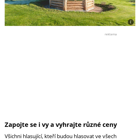
i
Foto:
Nada
reklama
dřevo
pro
život
Zapojte se i vy a vyhrajte různé ceny
Všichni hlasující, kteří budou hlasovat ve všech