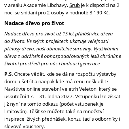
v areálu Akademie Libchavy.
Srub
je k dispozici na 2
noci se snídaní pro 2 osoby v hodnotě 3 190 Kč.
Nadace dřevo pro život
Nadace dřevo pro život už 15 let přináší více dřeva
do života. Ve svých projektech ukazuje veřejnosti
přínosy dřeva, naší obnovitelné suroviny. Využíváním
dřeva z udržitelně obhospodařovaných lesů chráníme
životní prostředí pro nás i budoucí generace.
P.S.
Chcete vědět, kde se dá na rozpočtu výstavby
domu ušetřit a naopak kde má cenu neškudlit?
Navštivte online stavební veletrh Veleton, který se
uskuteční 17. – 31. ledna 2027. Vstupenku lze získat
již nyní na
tomto odkazu
(počet vstupenek je
limitován). Těšit se můžete také na množství
inspirace, živých přednášek, konzultací s odborníky i
slevové vouchery.