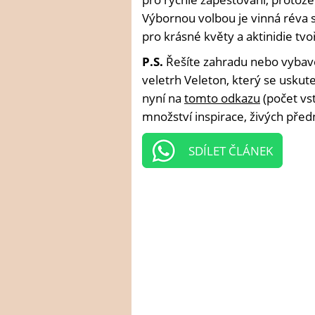
Výbornou volbou je vinná réva sp
pro krásné květy a aktinidie tvoř
P.S.
Řešíte zahradu nebo vybave
veletrh Veleton, který se uskute
nyní na
tomto odkazu
(počet vs
množství inspirace, živých před
SDÍLET ČLÁNEK