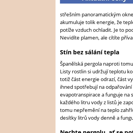
střešním panoramatickým oknem.
akumuluje tolik energie, že tepl
potíže vzduch ochladit. Je to pod
Nevidíte plamen, ale cítíte pří
Stín bez sálání tepla
Španělská pergola naproti tomu 
Listy rostlin si udržují teplotu 
totiž část energie odrazí, část v
ihned spotřebují na odpařování
evapotranspirace a funguje na s
každého litru vody z listů je za
tomu nepřemění na teplo zahříva
desítky litrů vody denně a fungu
Nechte pergolu, ať se pot