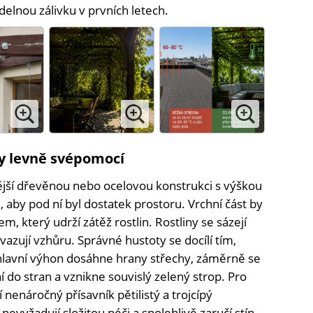
elnou zálivku v prvních letech.
y levně svépomocí
jší dřevěnou nebo ocelovou konstrukci s výškou
 aby pod ní byl dostatek prostoru. Vrchní část by
, který udrží zátěž rostlin. Rostliny se sázejí
azují vzhůru. Správné hustoty se docílí tím,
e hlavní výhon dosáhne hrany střechy, záměrně se
 do stran a vznikne souvislý zelený strop. Pro
 nenáročný přísavník pětilistý a trojcípý
nevyžadují složitou péči a spolehlivě zaručí stín.