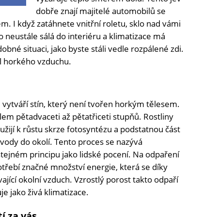
dobře znají majitelé automobilů se
 I když zatáhnete vnitřní roletu, sklo nad vámi
o neustále sálá do interiéru a klimatizace má
obné situaci, jako byste stáli vedle rozpálené zdi.
val horkého vzduchu.
vytváří stín, který není tvořen horkým tělesem.
kolem pětadvaceti až pětatřiceti stupňů. Rostliny
yužijí k růstu skrze fotosyntézu a podstatnou část
 vody do okolí. Tento proces se nazývá
tejném principu jako lidské pocení. Na odpaření
potřebí značné množství energie, která se díky
jící okolní vzduch. Vzrostlý porost takto odpaří
je jako živá klimatizace.
í za vás