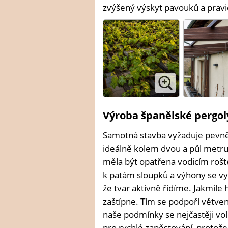
zvýšený výskyt pavouků a pravid
Výroba španělské pergol
Samotná stavba vyžaduje pevně
ideálně kolem dvou a půl metru,
měla být opatřena vodicím roštem
k patám sloupků a výhony se vyv
že tvar aktivně řídíme. Jakmil
zaštípne. Tím se podpoří větvení
naše podmínky se nejčastěji volí
pro rychlé zapěstování, protože 