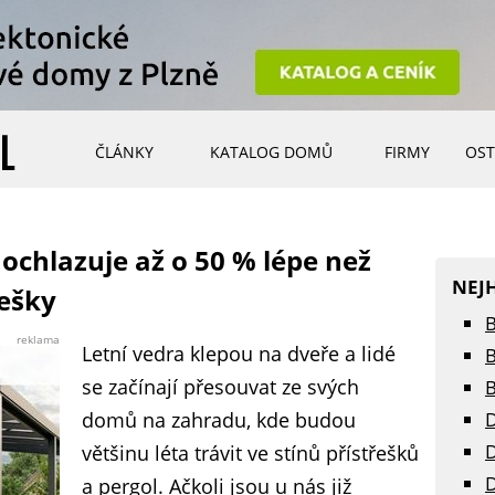
ČLÁNKY
KATALOG DOMŮ
FIRMY
OST
ochlazuje až o 50 % lépe než
NEJ
řešky
B
reklama
Letní vedra klepou na dveře a lidé
B
se začínají přesouvat ze svých
B
domů na zahradu, kde budou
D
D
většinu léta trávit ve stínů přístřešků
D
a pergol. Ačkoli jsou u nás již