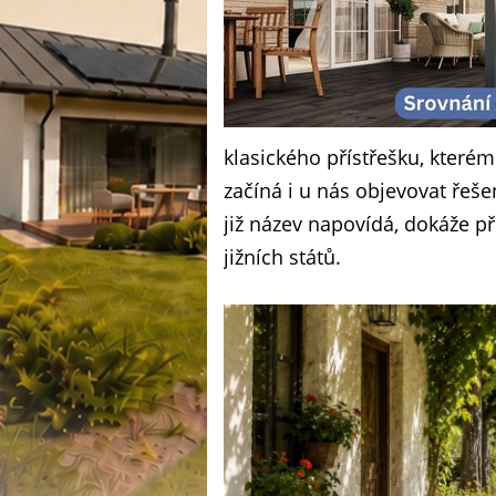
klasického přístřešku, kterému
začíná i u nás objevovat řeše
již název napovídá, dokáže p
jižních států.