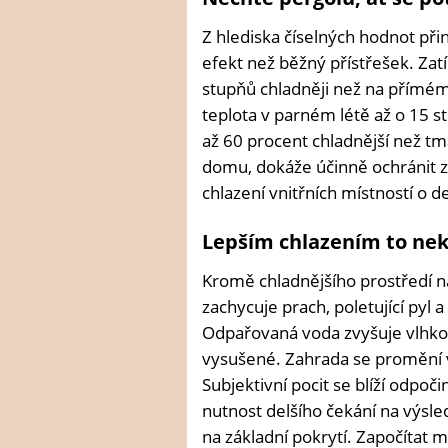
Z hlediska číselných hodnot přin
efekt než běžný přístřešek. Zat
stupňů chladněji než na přímém
teplota v parném létě až o 15 s
až 60 procent chladnější než tma
domu, dokáže účinně ochránit z
chlazení vnitřních místností o de
Lepším chlazením to nek
Kromě chladnějšího prostředí nab
zachycuje prach, poletující pyl a
Odpařovaná voda zvyšuje vlhko
vysušené. Zahrada se promění v
Subjektivní pocit se blíží odp
nutnost delšího čekání na výsled
na základní pokrytí. Započítat m