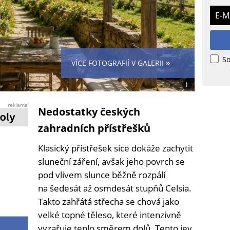
E-M
So
»
VÍCE FOTOGRAFIÍ V GALERII
i
Foto:
Jiří
reklama
Nedostatky českých
Ryšavý
s
zahradních přístřešků
využitím
Canva
Klasický přístřešek sice dokáže zachytit
sluneční záření, avšak jeho povrch se
pod vlivem slunce běžně rozpálí
na šedesát až osmdesát stupňů Celsia.
Takto zahřátá střecha se chová jako
velké topné těleso, které intenzivně
vyzařuje teplo směrem dolů. Tento jev