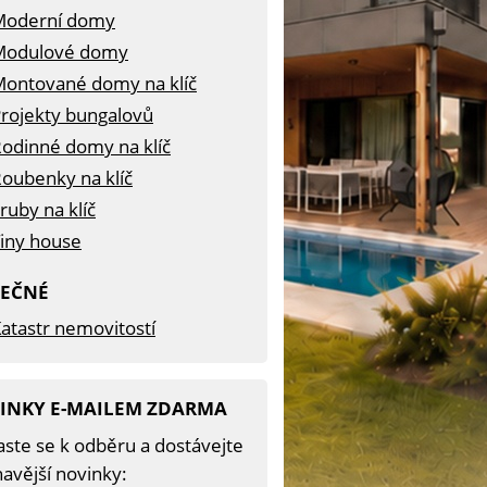
Moderní domy
Modulové domy
ontované domy na klíč
rojekty bungalovů
odinné domy na klíč
oubenky na klíč
ruby na klíč
iny house
TEČNÉ
atastr nemovitostí
INKY E-MAILEM ZDARMA
aste se k odběru a dostávejte
avější novinky: