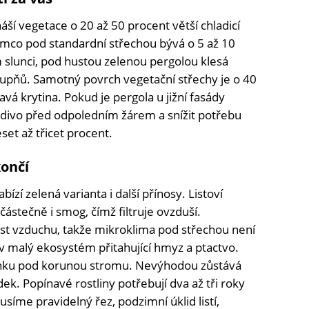
áší vegetace o 20 až 50 procent větší chladicí
ímco pod standardní střechou bývá o 5 až 10
 slunci, pod hustou zelenou pergolou klesá
tupňů. Samotný povrch vegetační střechy je o 40
vá krytina. Pokud je pergola u jižní fasády
divo před odpoledním žárem a snížit potřebu
set až třicet procent.
ončí
ízí zelená varianta i další přínosy. Listoví
 částečně i smog, čímž filtruje ovzduší.
st vzduchu, takže mikroklima pod střechou není
 malý ekosystém přitahující hmyz a ptactvo.
očinku pod korunou stromu. Nevýhodou zůstává
ek. Popínavé rostliny potřebují dva až tři roky
usíme pravidelný řez, podzimní úklid listí,