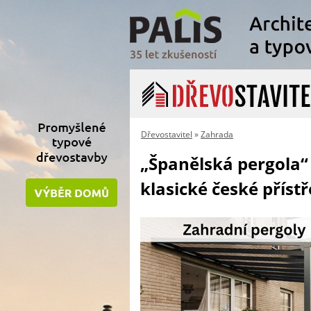
Dřevostavitel
»
Zahrada
„Španělská pergola“ 
klasické české příst