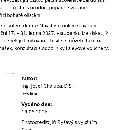
ojující stín s úrodou, případně vistárie
ící bohaté olistění.
ní kolem domu? Navštivte online stavební
ční 17. – 31. ledna 2027. Vstupenku lze získat již
tupenek je limitován). Těšit se můžete také na
nášek, konzultací s odborníky i slevové vouchery.
reklama
Autor:
Ing. Josef Chalupa, DiS.
Redaktor
Vydáno dne:
19.06.2026
Photocredit: Jiří Ryšavý s využitím
Canva