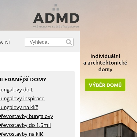
ATNÍ
HLEDANĚJŠÍ DOMY
ungalovy do L
ungalovy inspirace
ungalovy na klíč
řevostavby bungalovy
řevostavby do 1,5mil
řevostavby na klíč