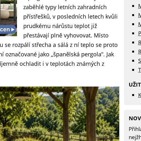
zaběhlé typy letních zahradních
přístřešků, v posledních letech kvůli
M
prudkému nárůstu teplot již
P
přestávají plně vyhovovat. Místo
R
 se rozpálí střecha a sálá z ní teplo se proto
R
ní označované jako „španělská pergola“. Jak
S
říjemně ochladit i v teplotách známých z
T
UŽI
K
NOV
Přihl
nejžh