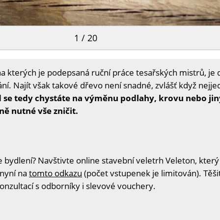
1 / 20
na kterých je podepsaná ruční práce tesařských mistrů, j
ní. Najít však takové dřevo není snadné, zvlášť když nejje
 se tedy chystáte na výměnu podlahy, krovu nebo jiný
ně nutné vše zničit.
 bydlení? Navštivte online stavební veletrh Veleton, který
 nyní na
tomto odkazu
(počet vstupenek je limitován). Těš
konzultací s odborníky i slevové vouchery.