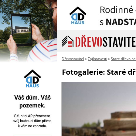
Dřevostavitel
»
Zajímavosti
»
Staré dřevo ne
Fotogalerie: Staré d