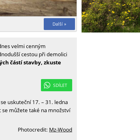
Další »
e dnes velmi cenným
dnodušší cestou při demolici
ch částí stavby, zkuste
SDÍLET
 se uskuteční 17. – 31. ledna
it se můžete také na množství
Photocredit:
Mz-Wood