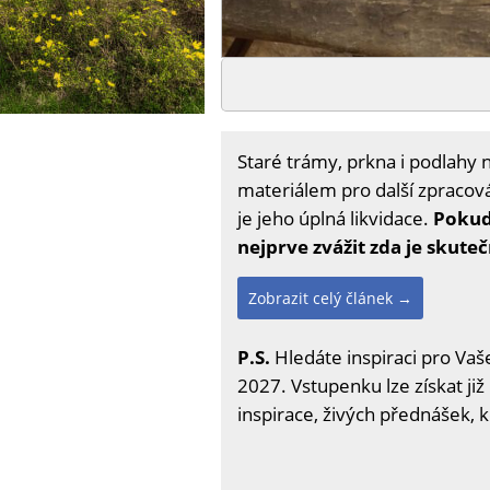
Staré trámy, prkna i podlahy 
materiálem pro další zpracová
je jeho úplná likvidace.
Pokud
nejprve zvážit zda je skuteč
Zobrazit celý článek →
P.S.
Hledáte inspiraci pro Vaše
2027. Vstupenku lze získat již
inspirace, živých přednášek, 