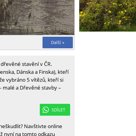
Další »
 dřevěné stavění v ČR.
enska, Dánska a Finska), kteří
e vybráno 5 vítězů, kteří si
y – malé a Dřevěné stavby –
SDÍLET
eškudlit? Navštivte online
iž nyní na
tomto odkazu