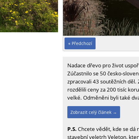
« Předchozí
Nadace dřevo pro život uspoř
Zúčastnilo se 50 česko-slovens
zpracovali 43 soutěžních děl. 
rozdělili ceny za 200 tisíc ko
velké. Odměněni byli také dva 
Zobrazit celý článek →
P.S.
Chcete vědět, kde se dá 
stavební veletrh Veleton, kter