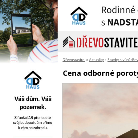
Dřevostavitel
»
Aktuality
»
Stavby s vůní dře
Cena odborné porot