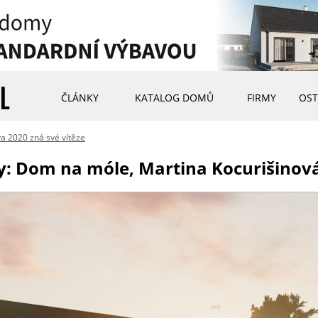
ČLÁNKY
KATALOG DOMŮ
FIRMY
OST
va 2020 zná své vítěze
y: Dom na móle, Martina Kocurišinov