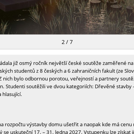
2 / 7
ádala již osmý ročník největší české soutěže zaměřené na
kých studentů z 8 českých a 6 zahraničních fakult (ze Slov
Z nich bylo odbornou porotou, veřejností a partnery soutěž
run. Studenti soutěžili ve dvou kategoriích: Dřevěné stavb
hlasující.
na rozpočtu výstavby domu ušetřit a naopak kde má cenu n
ý se uskuteční 17. – 31. ledna 2027. Vstupenku lze získat j