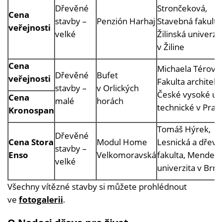
Dřevěné
Strončeková,
Cena
stavby –
Penzión Harhaj
Stavebná fakulta
veřejnosti
velké
Žilinská univerzi
v Žiline
Cena
Michaela Térová,
Dřevěné
Bufet
veřejnosti
Fakulta architekt
stavby –
v Orlických
České vysoké uč
Cena
malé
horách
technické v Praz
Kronospan
Tomáš Hýrek,
Dřevěné
Cena Stora
Modul Home
Lesnická a dřeva
stavby –
Enso
Velkomoravská
fakulta, Mendel
velké
univerzita v Brn
Všechny vítězné stavby si můžete prohlédnout
ve
fotogalerii
.