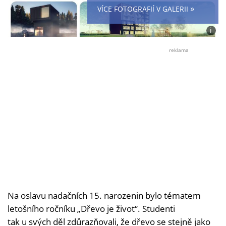
»
VÍCE FOTOGRAFIÍ V GALERII
i
Foto:
Nada
reklama
dřevo
pro
život
Na oslavu nadačních 15. narozenin bylo tématem
letošního ročníku „Dřevo je život“. Studenti
tak u svých děl zdůrazňovali, že dřevo se stejně jako