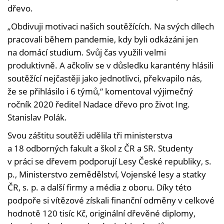
dřevo.
„Obdivuji motivaci našich soutěžících. Na svých dílech
pracovali během pandemie, kdy byli odkázáni jen
na domácí studium. Svůj čas využili velmi
produktivně. A ačkoliv se v důsledku karantény hlásili
soutěžící nejčastěji jako jednotlivci, překvapilo nás,
že se přihlásilo i 6 týmů,“ komentoval výjimečný
ročník 2020 ředitel Nadace dřevo pro život Ing.
Stanislav Polák.
Svou záštitu soutěži udělila tři ministerstva
a 18 odborných fakult a škol z ČR a SR. Studenty
v práci se dřevem podporují Lesy České republiky, s.
p., Ministerstvo zemědělství, Vojenské lesy a statky
ČR, s. p. a další firmy a média z oboru. Díky této
podpoře si vítězové získali finanční odměny v celkové
hodnotě 120 tisíc Kč, originální dřevěné diplomy,