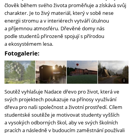
člověk během svého života proměňuje a získává svůj
charakter. Je to živý materiál, který v sobě nese
energii stromu a v interiérech vytváří útulnou
a příjemnou atmosféru. Dřevěné domy nás
podle studentů přirozeně spojují s přírodou
a ekosystémem lesa.
Fotogalerie:
i
Foto:
Soutěž vyhlašuje Nadace dřevo pro život, která ve
Nada
dřevo
svých projektech poukazuje na přínosy využívání
pro ži
dřeva pro naši společnost a životní prostředí. Cílem
studentské soutěže je motivovat studenty vyšších
a vysokých odborných škol, aby ve svých školních
pracích a následně v budoucím zaměstnání používali