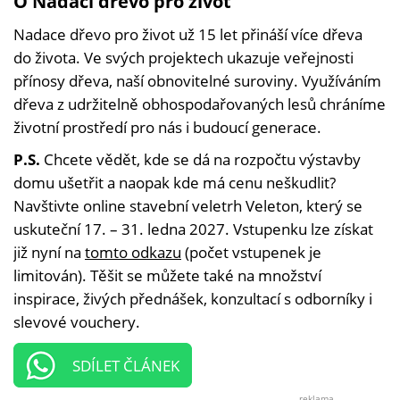
O Nadaci dřevo pro život
Nadace dřevo pro život už 15 let přináší více dřeva
do života. Ve svých projektech ukazuje veřejnosti
přínosy dřeva, naší obnovitelné suroviny. Využíváním
dřeva z udržitelně obhospodařovaných lesů chráníme
životní prostředí pro nás i budoucí generace.
P.S.
Chcete vědět, kde se dá na rozpočtu výstavby
domu ušetřit a naopak kde má cenu neškudlit?
Navštivte online stavební veletrh Veleton, který se
uskuteční 17. – 31. ledna 2027. Vstupenku lze získat
již nyní na
tomto odkazu
(počet vstupenek je
limitován). Těšit se můžete také na množství
inspirace, živých přednášek, konzultací s odborníky i
slevové vouchery.
SDÍLET ČLÁNEK
reklama