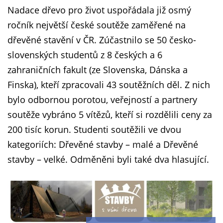
Nadace dřevo pro život uspořádala již osmý
ročník největší české soutěže zaměřené na
dřevěné stavění v ČR. Zúčastnilo se 50 česko-
slovenských studentů z 8 českých a 6
zahraničních fakult (ze Slovenska, Dánska a
Finska), kteří zpracovali 43 soutěžních děl. Z nich
bylo odbornou porotou, veřejností a partnery
soutěže vybráno 5 vítězů, kteří si rozdělili ceny za
200 tisíc korun. Studenti soutěžili ve dvou
kategoriích: Dřevěné stavby – malé a Dřevěné
stavby – velké. Odměněni byli také dva hlasující.