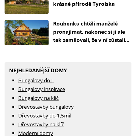
krásné přírodě Tyrolska
Roubenku chtěli manželé
pronajímat, nakonec si ji ale
tak zamilovali, že v ní zůstali
bydlet
NEJHLEDANĚJŠÍ DOMY
Bungalovy do L
Bungalovy inspirace
Bungalovy na klíč
Dřevostavby bungalovy
Dřevostavby do 1,5mil
Dřevostavby na klíč
Moderní domy