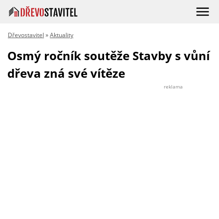
Dřevostavitel
»
Aktuality
Osmý ročník soutěže Stavby s vůní
dřeva zná své vítěze
reklama