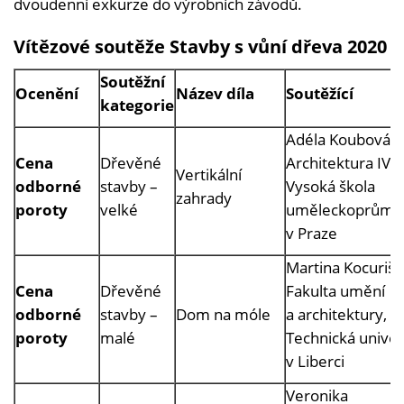
dvoudenní exkurze do výrobních závodů.
Vítězové soutěže Stavby s vůní dřeva 2020
Soutěžní
Ocenění
Název díla
Soutěžící
kategorie
Adéla Koubová,
Cena
Dřevěné
Architektura IV,
Vertikální
odborné
stavby –
Vysoká škola
zahrady
poroty
velké
uměleckoprůmy
v Praze
Martina Kocuriši
Cena
Dřevěné
Fakulta umění
odborné
stavby –
Dom na móle
a architektury,
poroty
malé
Technická univer
v Liberci
Veronika