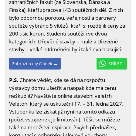
zahraničních fakult (ze Slovenska, Dánska a
Finska), kteří zpracovali 43 soutěžních děl. Z nich
bylo odbornou porotou, veřejností a partnery
soutěže vybráno 5 vítězů, kteří si rozdělili ceny za
200 tisíc korun. Studenti soutěžili ve dvou
kategoriích: Dřevěné stavby – malé a Dřevěné
stavby – velké. Odměněni byli také dva hlasující.
Zobrazit celý článek →
SDÍLET
P.S.
Chcete vědět, kde se dá na rozpočtu
výstavby domu ušetřit a naopak kde má cenu
neškudlit? Navštivte online stavební veletrh
Veleton, který se uskuteční 17. – 31. ledna 2027.
Vstupenku lze získat již nyní na
tomto odkazu
(počet vstupenek je limitován). Těšit se můžete
také na množství inspirace, živých přednášek,
konzultací s odborníky i slevové vouchery.