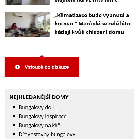
„Klimatizace bude vypnutá a
hotovo.“ Manželé se celé léto
hádají kvůli chlazení domu
NEJHLEDANĚJŠÍ DOMY
Bungalovy do L
Bungalovy inspirace
Bungalovy na klíč
Dřevostavby bungalovy