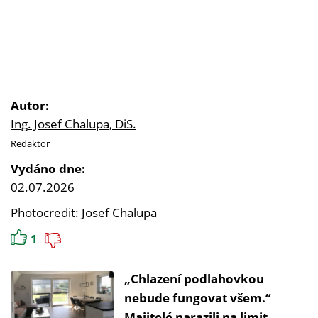
Autor:
Ing. Josef Chalupa, DiS.
Redaktor
Vydáno dne:
02.07.2026
Photocredit: Josef Chalupa
1
„Chlazení podlahovkou
nebude fungovat všem.“
Majitelé narazili na limit