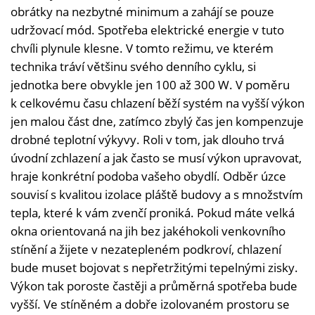
obrátky na nezbytné minimum a zahájí se pouze
udržovací mód. Spotřeba elektrické energie v tuto
chvíli plynule klesne. V tomto režimu, ve kterém
technika tráví většinu svého denního cyklu, si
jednotka bere obvykle jen 100 až 300 W. V poměru
k celkovému času chlazení běží systém na vyšší výkon
jen malou část dne, zatímco zbylý čas jen kompenzuje
drobné teplotní výkyvy. Roli v tom, jak dlouho trvá
úvodní zchlazení a jak často se musí výkon upravovat,
hraje konkrétní podoba vašeho obydlí. Odběr úzce
souvisí s kvalitou izolace pláště budovy a s množstvím
tepla, které k vám zvenčí proniká. Pokud máte velká
okna orientovaná na jih bez jakéhokoli venkovního
stínění a žijete v nezatepleném podkroví, chlazení
bude muset bojovat s nepřetržitými tepelnými zisky.
Výkon tak poroste častěji a průměrná spotřeba bude
vyšší. Ve stíněném a dobře izolovaném prostoru se