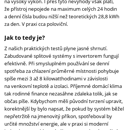
na vysoký výkon. I přes tyto nevýhody však platí,
že přístroj nepojede na maximum celých 24 hodin
a denní čísla budou nižší než teoretických 28,8 kWh
za den. V praxi cca poloviční.
Jak to tedy je?
Z našich praktických testů plyne jasné shrnutí.
Zabudované splitové systémy s invertorem fungují
efektivně. Při smysluplném používání se denní
spotřeba za chlazení průměrné místnosti pohybuje
spíše mezi 3 až 8 kilowatthodinami v závislosti
na venkovní teplotě a izolaci. Příjemné domácí klima
tak rodinné finance nezasáhne zdaleka tolik, jak se
občas píše. Kdybychom měli původní tvrzení upravit,
korektnější by bylo napsat, že pokud by systém běžel
nepřetržitě na jmenovitý příkon, spotřeboval by
určité množství energie, ale v praxi si moderní