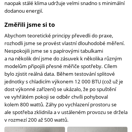
naopak stálé klima udržuje velmi snadno s minimální
dodanou energií.
Změřili jsme si to
Abychom teoretické principy převedli do praxe,
rozhodli jsme se provést vlastní dlouhodobé měření.
Nespokojili jsme se s papírovými tabulkami
a na několik dní jsme do zásuvek k několika různým
modelům připojili přesné měřiče spotřeby. Cílem
bylo zjistit reálná data. Během testování splitové
jednotky s chladicím výkonem 12 000 BTU (což už je
dost výkonné zařízení) se ukázalo, že po spuštění
ve vyhřátém pokoji se odběr chvíli pohyboval
kolem 800 wattů. Záhy po vychlazení prostoru se
ale spotřeba zklidnila a v ustáleném provozu se držela
v rozmezí 200 až 500 wattů.