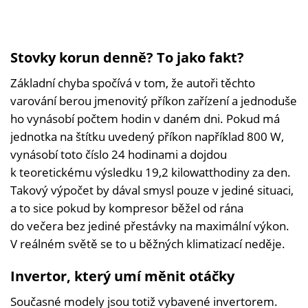
Stovky korun denně? To jako fakt?
Základní chyba spočívá v tom, že autoři těchto
varování berou jmenovitý příkon zařízení a jednoduše
ho vynásobí počtem hodin v daném dni. Pokud má
jednotka na štítku uvedený příkon například 800 W,
vynásobí toto číslo 24 hodinami a dojdou
k teoretickému výsledku 19,2 kilowatthodiny za den.
Takový výpočet by dával smysl pouze v jediné situaci,
a to sice pokud by kompresor běžel od rána
do večera bez jediné přestávky na maximální výkon.
V reálném světě se to u běžných klimatizací neděje.
Invertor, který umí měnit otáčky
Současné modely jsou totiž vybavené invertorem.