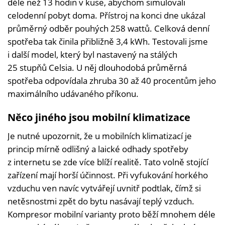
déle než 13 hodin v kuse, abychom simulovali
celodenní pobyt doma. Přístroj na konci dne ukázal
průměrný odběr pouhých 258 wattů. Celková denní
spotřeba tak činila přibližně 3,4 kWh. Testovali jsme
i další model, který byl nastavený na stálých
25 stupňů Celsia. U něj dlouhodobá průměrná
spotřeba odpovídala zhruba 30 až 40 procentům jeho
maximálního udávaného příkonu.
Něco jiného jsou mobilní klimatizace
Je nutné upozornit, že u mobilních klimatizací je
princip mírně odlišný a laické odhady spotřeby
z internetu se zde více blíží realitě. Tato volně stojící
zařízení mají horší účinnost. Při vyfukování horkého
vzduchu ven navíc vytvářejí uvnitř podtlak, čímž si
netěsnostmi zpět do bytu nasávají teplý vzduch.
Kompresor mobilní varianty proto běží mnohem déle