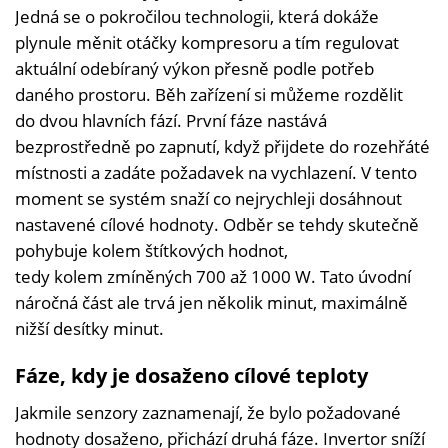
Jedná se o pokročilou technologii, která dokáže
plynule měnit otáčky kompresoru a tím regulovat
aktuální odebíraný výkon přesně podle potřeb
daného prostoru. Běh zařízení si můžeme rozdělit
do dvou hlavních fází. První fáze nastává
bezprostředně po zapnutí, když přijdete do rozehřáté
místnosti a zadáte požadavek na vychlazení. V tento
moment se systém snaží co nejrychleji dosáhnout
nastavené cílové hodnoty. Odběr se tehdy skutečně
pohybuje kolem štítkových hodnot,
tedy kolem zmíněných 700 až 1000 W. Tato úvodní
náročná část ale trvá jen několik minut, maximálně
nižší desítky minut.
Fáze, kdy je dosaženo cílové teploty
Jakmile senzory zaznamenají, že bylo požadované
hodnoty dosaženo, přichází druhá fáze. Invertor sníží