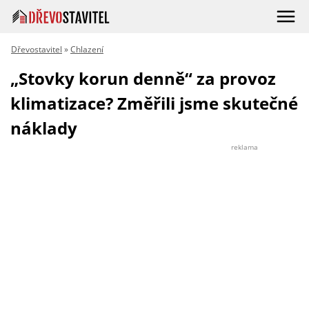
Dřevostavitel
»
Chlazení
„Stovky korun denně“ za provoz
klimatizace? Změřili jsme skutečné
náklady
reklama