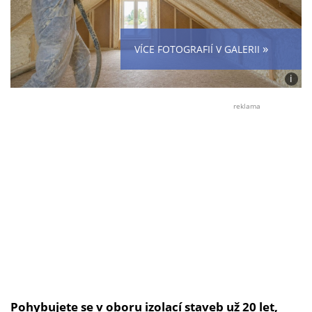
»
VÍCE FOTOGRAFIÍ V GALERII
i
Foto:
Jan
reklama
Fráňe
Pohybujete se v oboru izolací staveb už 20 let,