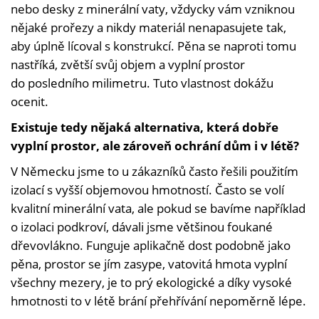
nebo desky z minerální vaty, vždycky vám vzniknou
nějaké prořezy a nikdy materiál nenapasujete tak,
aby úplně lícoval s konstrukcí. Pěna se naproti tomu
nastříká, zvětší svůj objem a vyplní prostor
do posledního milimetru. Tuto vlastnost dokážu
ocenit.
Existuje tedy nějaká alternativa, která dobře
vyplní prostor, ale zároveň ochrání dům i v létě?
V Německu jsme to u zákazníků často řešili použitím
izolací s vyšší objemovou hmotností. Často se volí
kvalitní minerální vata, ale pokud se bavíme například
o izolaci podkroví, dávali jsme většinou foukané
dřevovlákno. Funguje aplikačně dost podobně jako
pěna, prostor se jím zasype, vatovitá hmota vyplní
všechny mezery, je to prý ekologické a díky vysoké
hmotnosti to v létě brání přehřívání nepoměrně lépe.