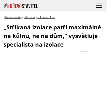
Dřevostavitel
»
Materiály a konstrukce
„Stříkaná izolace patří maximálně
na kůlnu, ne na dům,“ vysvětluje
specialista na izolace
reklama