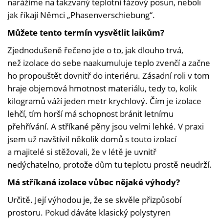
narážíme na takzvaný teplotní fázový posun, neboli
jak říkají Němci „Phasenverschiebung“.
Můžete tento termín vysvětlit laikům?
Zjednodušeně řečeno jde o to, jak dlouho trvá,
než izolace do sebe naakumuluje teplo zvenčí a začne
ho propouštět dovnitř do interiéru. Zásadní roli v tom
hraje objemová hmotnost materiálu, tedy to, kolik
kilogramů váží jeden metr krychlový. Čím je izolace
lehčí, tím horší má schopnost bránit letnímu
přehřívání. A stříkané pěny jsou velmi lehké. V praxi
jsem už navštívil několik domů s touto izolací
a majitelé si stěžovali, že v létě je uvnitř
nedýchatelno, protože dům tu teplotu prostě neudrží.
Má stříkaná izolace vůbec nějaké výhody?
Určitě. Její výhodou je, že se skvěle přizpůsobí
prostoru. Pokud dáváte klasický polystyren