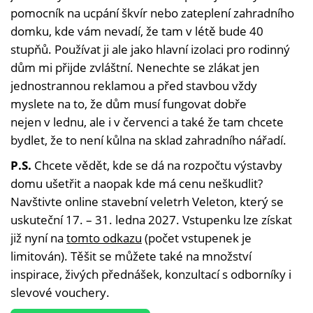
pomocník na ucpání škvír nebo zateplení zahradního
domku, kde vám nevadí, že tam v létě bude 40
stupňů. Používat ji ale jako hlavní izolaci pro rodinný
dům mi přijde zvláštní. Nenechte se zlákat jen
jednostrannou reklamou a před stavbou vždy
myslete na to, že dům musí fungovat dobře
nejen v lednu, ale i v červenci a také že tam chcete
bydlet, že to není kůlna na sklad zahradního nářadí.
P.S.
Chcete vědět, kde se dá na rozpočtu výstavby
domu ušetřit a naopak kde má cenu neškudlit?
Navštivte online stavební veletrh Veleton, který se
uskuteční 17. – 31. ledna 2027. Vstupenku lze získat
již nyní na
tomto odkazu
(počet vstupenek je
limitován). Těšit se můžete také na množství
inspirace, živých přednášek, konzultací s odborníky i
slevové vouchery.