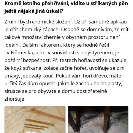
Kromě letního přehřívání, vidíte u stříkaných pěn
ještě nějaká jiná úskalí?
Zmínil bych chemické složení. Už při samotné aplikaci
je cítit chemický zápach. Osobně se domnívám, že mít
takové množství chemie v obytném prostoru není
ideální. Dalším faktorem, který se hodně řešil
i v Německu, a to i v souvislosti s polystyrenem, je
požární bezpečnost. Při testech hořlavosti se ukazuje,
že když stříkaná izolace začne hořet, uvolňuje se z ní
tmavý, jedovatý kouř. Pokud vám hoří dřevo, máte
určitý čas dům opustit. Jakmile začnou hořet plasty,
situace se pro obyvatele domu dost zřetelně
zhoršuje.