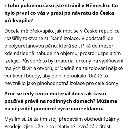
z toho polovinu času jste strávil v Německu. Co
bylo první co vás v praxi po návratu do Česka
překvapilo?
Docela mě překvapilo, jak moc se v České republice
rozšířily takzvané stříkané izolace. V podstatě jde
o polyuretanovou pěnu, která se stříká do mezer,
kde následně nabude na objemu, prostor ucpe a tím
izoluje. Původně to byl materiál určený na vyplňování
malých škvír a otvorů, případně na zaizolování nějaké
venkovní boudy, aby do ní nefoukalo. Určitě to
nevzniklo jako plnohodnotná izolace pro celé domy.
Proč se tedy tento materiál dnes tak často
používá právě na rodinných domech? Můžeme
na něj vidět poměrně výraznou reklamu.
Myslím si, že za tím stojí především obchodní zájmy.
Prodejci zjistili, že je to relativně levná záležitost,