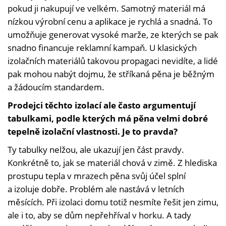
pokud ji nakupují ve velkém. Samotný materiál má
nízkou výrobní cenu a aplikace je rychlá a snadná. To
umožňuje generovat vysoké marže, ze kterých se pak
snadno financuje reklamní kampaň. U klasických
izolačních materiálů takovou propagaci nevidíte, a lidé
pak mohou nabýt dojmu, že stříkaná pěna je běžným
a žádoucím standardem.
Prodejci těchto izolací ale často argumentují
tabulkami, podle kterých má pěna velmi dobré
tepelně izolační vlastnosti. Je to pravda?
Ty tabulky nelžou, ale ukazují jen část pravdy.
Konkrétně to, jak se materiál chová v zimě. Z hlediska
prostupu tepla v mrazech pěna svůj účel splní
a izoluje dobře. Problém ale nastává v letních
měsících. Při izolaci domu totiž nesmíte řešit jen zimu,
ale i to, aby se dům nepřehříval v horku. A tady