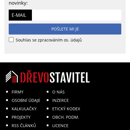
novinky:
E-MAIL
POŠLETE MI JE
Souhlas se zpracováním os. údajů
FIRMY
O NÁS
OSOBNÍ ÚDAJE
INZERCE
KALKULAČKY
ETICKÝ KODEX
PROJEKTY
OBCH. PODM.
RSS ČLÁNKŮ
LICENCE