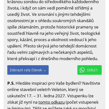
krásnou sondou do středověkého každodenního
života, i když on sám vedl poměrně střídmý a
usedlý život. Ve srovnání s jinými tehdejšími
osobnostmi je v ohledu soukromých skandálů
spíše zklamáním, protože historické prameny se
soustředí hlavně na jeho veřejný život, teologické
spory, kázání, proces a okolnosti vedoucí k jeho
upálení. Přesto skrývá jeho tehdejší domácnost
řadu velmi zajímavých a nečekaných aspektů,
které překvapí i z dnešního moderního pohledu.
Zobrazit celý článek →
SDÍLET
P.S.
Hledáte inspiraci pro Vaše bydlení? Navštivte
online stavební veletrh Veleton, který se
uskuteční 17. – 31. ledna 2027. Vstupenku lze
získat již nyní na
tomto odkazu
(počet vstupenek
je limitován). Těšit se můžete také na množství