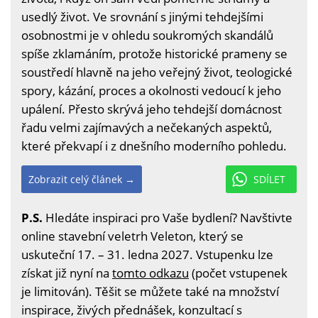
usedlý život. Ve srovnání s jinými tehdejšími
osobnostmi je v ohledu soukromých skandálů
spíše zklamáním, protože historické prameny se
soustředí hlavně na jeho veřejný život, teologické
spory, kázání, proces a okolnosti vedoucí k jeho
upálení. Přesto skrývá jeho tehdejší domácnost
řadu velmi zajímavých a nečekaných aspektů,
které překvapí i z dnešního moderního pohledu.
Zobrazit celý článek →
SDÍLET
P.S.
Hledáte inspiraci pro Vaše bydlení? Navštivte
online stavební veletrh Veleton, který se
uskuteční 17. – 31. ledna 2027. Vstupenku lze
získat již nyní na
tomto odkazu
(počet vstupenek
je limitován). Těšit se můžete také na množství
inspirace, živých přednášek, konzultací s