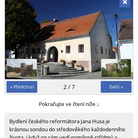
2 / 7
« Předchozí
Další »
Pokračujte ve čtení níže ↓
Bydlení českého reformátora Jana Husa je
krásnou sondou do středověkého každodenního
života, i když on sám vedl poměrně střídmý a