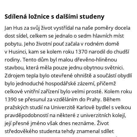
Sdílená ložnice s dalšími studeny
Jan Hus za svůj život vystřídal na naše poměry docela
dost sídel, celkem se jednalo o sedm hlavních míst
pobytu. Jeho životní pouť začala v rodném domě
v Husinci, kam se kolem roku 1370 narodil do chudší
rodiny. Tento dům byl malou dřevěno-hliněnou
stavbou, která měla pouze jednu obytnou světnici.
Zdrojem tepla bylo otevřené ohniště a součástí obydlí
bylo jednoduché hospodářské zázemí, přičemž
celkové vnitřní zařízení bylo velmi prosté. Kolem roku
1390 se přesunul za vzděláním do Prahy. Během
pražských studií na Univerzitě Karlově bydlel s velkou
pravděpodobností na některé z univerzitních kolejí,
její přesné jméno však dnes neznáme. Život
středověkého studenta tehdy znamenal sdílet