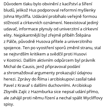
Důvodem tlaku bylo obvinění z kacířství a šíření
bludů, jelikož Hus podporoval reformní myšlenky
Johna Wycliffa. Udávání probíhalo veřejně formou
stížností a církevních oznámení. Neexistoval jediný
udavač, informace plynuly od univerzitní a církevní
elity. Nejpikantnější byl zřejmě příběh Štěpána
z Pálče, původně Husova přítele a univerzitního
spojence. Ten po vyostření sporů změnil stranu, stal
se nejtvrdším kritikem a svědčil proti Husovi
v Kostnici. Dalším aktivním odpůrcem byl právník
Michal de Causis, jenž připravoval podání
a shromažďoval argumenty prokazující údajnou
herezi. Zprávy do Říma i arcibiskupovi zasílal také
Pavel z Kravař s dalšími duchovními. Arcibiskup
Zbyněk Zajíc z Hazmburka sice nepsal udání přímo,
ale zahájil proti němu řízení a nechal spálit Wycliffovy
spisy.