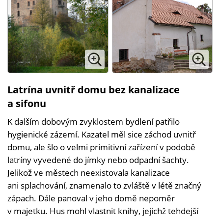
Latrína uvnitř domu bez kanalizace
a sifonu
K dalším dobovým zvyklostem bydlení patřilo
hygienické zázemí. Kazatel měl sice záchod uvnitř
domu, ale šlo o velmi primitivní zařízení v podobě
latríny vyvedené do jímky nebo odpadní šachty.
Jelikož ve městech neexistovala kanalizace
ani splachování, znamenalo to zvláště v létě značný
zápach. Dále panoval v jeho domě nepoměr
v majetku. Hus mohl vlastnit knihy, jejichž tehdejší