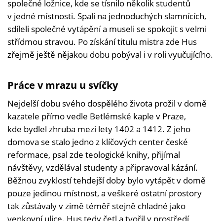
společné ložnice, kde se tísnilo několik studentů
v jedné místnosti. Spali na jednoduchých slamnících,
sdíleli společné vytápění a museli se spokojit s velmi
střídmou stravou. Po získání titulu mistra zde Hus
zřejmě ještě nějakou dobu pobýval i v roli vyučujícího.
Práce v mrazu u svíčky
Nejdelší dobu svého dospělého života prožil v domě
kazatele přímo vedle Betlémské kaple v Praze,
kde bydlel zhruba mezi lety 1402 a 1412. Z jeho
domova se stalo jedno z klíčových center české
reformace, psal zde teologické knihy, přijímal
návštěvy, vzdělával studenty a připravoval kázání.
Běžnou zvyklostí tehdejší doby bylo vytápět v domě
pouze jedinou místnost, a veškeré ostatní prostory
tak zůstávaly v zimě téměř stejně chladné jako
venkovní ulice. Hus tedy četl a tvořil v prostředí,