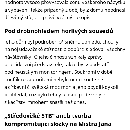
hodnota vysoce převyšovala cenu veškerého nábytku
a vybavení, takže případný zloděj by z domu neodnesl
dřevěný stůl, ale právě vzácný rukopis.
Pod drobnohledem horlivých sousedů
Jeho dům byl podroben přísnému dohledu, chodily
na něj udavačské stížnosti a odpůrci sledovali všechny
návštěvníky. O jeho činnosti vznikaly zprávy
pro církevní představitele, takže byl v podstatě
pod neustálým monitoringem. Soukromí v době
konfliktu s autoritami nebylo nedotknutelné
a církevní či světská moc mohla jeho obydlí kdykoli
prohledat, což bylo tehdy u osob podezřelých
z kacířství mnohem snazší než dnes.
„Středověké STB“ aneb tvorba
kompromitující složky na Mistra Jana