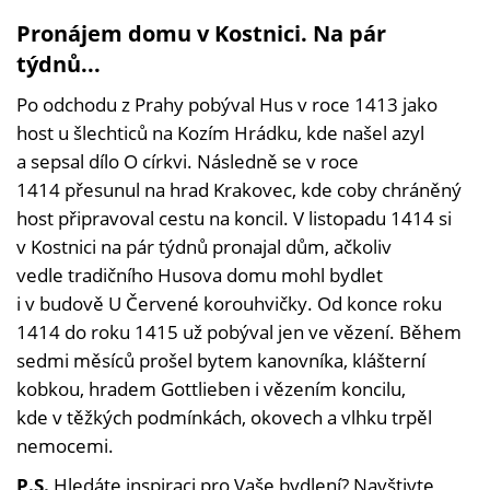
Pronájem domu v Kostnici. Na pár
týdnů...
Po odchodu z Prahy pobýval Hus v roce 1413 jako
host u šlechticů na Kozím Hrádku, kde našel azyl
a sepsal dílo O církvi. Následně se v roce
1414 přesunul na hrad Krakovec, kde coby chráněný
host připravoval cestu na koncil. V listopadu 1414 si
v Kostnici na pár týdnů pronajal dům, ačkoliv
vedle tradičního Husova domu mohl bydlet
i v budově U Červené korouhvičky. Od konce roku
1414 do roku 1415 už pobýval jen ve vězení. Během
sedmi měsíců prošel bytem kanovníka, klášterní
kobkou, hradem Gottlieben i vězením koncilu,
kde v těžkých podmínkách, okovech a vlhku trpěl
nemocemi.
P.S.
Hledáte inspiraci pro Vaše bydlení? Navštivte