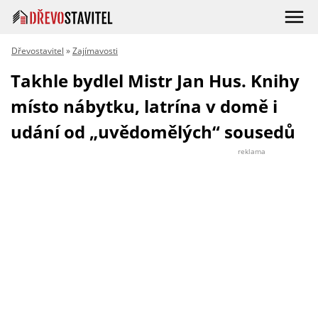
Dřevostavitel
»
Zajímavosti
Takhle bydlel Mistr Jan Hus. Knihy
místo nábytku, latrína v domě i
udání od „uvědomělých“ sousedů
reklama