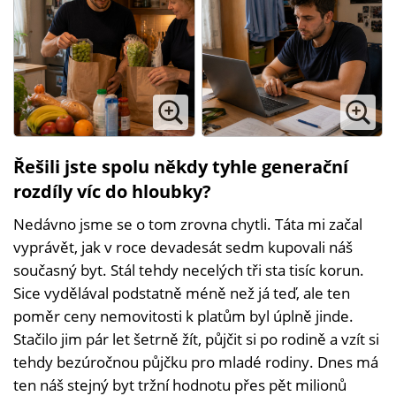
Řešili jste spolu někdy tyhle generační
rozdíly víc do hloubky?
Nedávno jsme se o tom zrovna chytli. Táta mi začal
vyprávět, jak v roce devadesát sedm kupovali náš
současný byt. Stál tehdy necelých tři sta tisíc korun.
Sice vydělával podstatně méně než já teď, ale ten
poměr ceny nemovitosti k platům byl úplně jinde.
Stačilo jim pár let šetrně žít, půjčit si po rodině a vzít si
tehdy bezúročnou půjčku pro mladé rodiny. Dnes má
ten náš stejný byt tržní hodnotu přes pět milionů