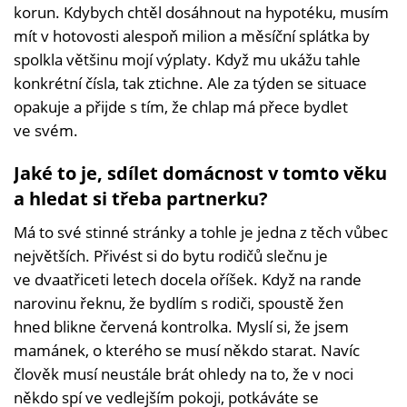
korun. Kdybych chtěl dosáhnout na hypotéku, musím
mít v hotovosti alespoň milion a měsíční splátka by
spolkla většinu mojí výplaty. Když mu ukážu tahle
konkrétní čísla, tak ztichne. Ale za týden se situace
opakuje a přijde s tím, že chlap má přece bydlet
ve svém.
Jaké to je, sdílet domácnost v tomto věku
a hledat si třeba partnerku?
Má to své stinné stránky a tohle je jedna z těch vůbec
největších. Přivést si do bytu rodičů slečnu je
ve dvaatřiceti letech docela oříšek. Když na rande
narovinu řeknu, že bydlím s rodiči, spoustě žen
hned blikne červená kontrolka. Myslí si, že jsem
mamánek, o kterého se musí někdo starat. Navíc
člověk musí neustále brát ohledy na to, že v noci
někdo spí ve vedlejším pokoji, potkáváte se