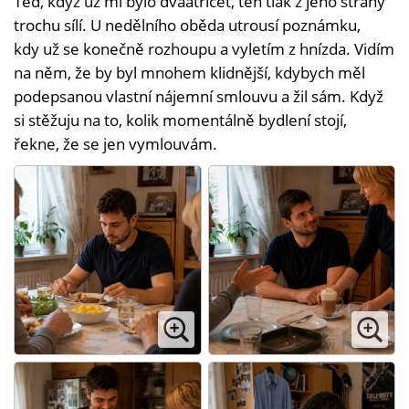
Teď, když už mi bylo dvaatřicet, ten tlak z jeho strany
trochu sílí. U nedělního oběda utrousí poznámku,
kdy už se konečně rozhoupu a vyletím z hnízda. Vidím
na něm, že by byl mnohem klidnější, kdybych měl
podepsanou vlastní nájemní smlouvu a žil sám. Když
si stěžuju na to, kolik momentálně bydlení stojí,
řekne, že se jen vymlouvám.