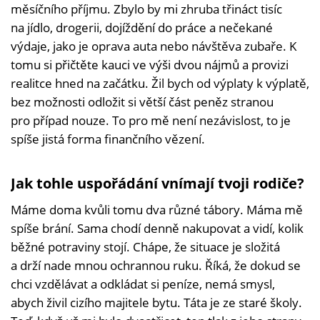
měsíčního příjmu. Zbylo by mi zhruba třináct tisíc
na jídlo, drogerii, dojíždění do práce a nečekané
výdaje, jako je oprava auta nebo návštěva zubaře. K
tomu si přičtěte kauci ve výši dvou nájmů a provizi
realitce hned na začátku. Žil bych od výplaty k výplatě,
bez možnosti odložit si větší část peněz stranou
pro případ nouze. To pro mě není nezávislost, to je
spíše jistá forma finančního vězení.
Jak tohle uspořádání vnímají tvoji rodiče?
Máme doma kvůli tomu dva různé tábory. Máma mě
spíše brání. Sama chodí denně nakupovat a vidí, kolik
běžné potraviny stojí. Chápe, že situace je složitá
a drží nade mnou ochrannou ruku. Říká, že dokud se
chci vzdělávat a odkládat si peníze, nemá smysl,
abych živil cizího majitele bytu. Táta je ze staré školy.