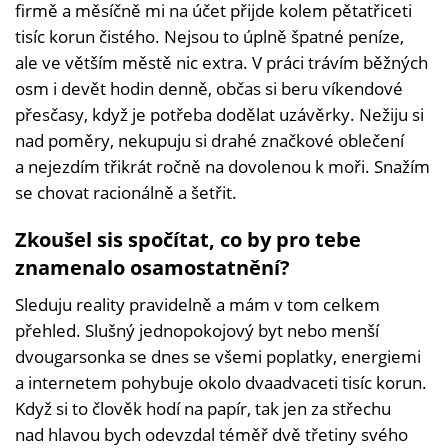
firmě a měsíčně mi na účet přijde kolem pětatřiceti
tisíc korun čistého. Nejsou to úplně špatné peníze,
ale ve větším městě nic extra. V práci trávím běžných
osm i devět hodin denně, občas si beru víkendové
přesčasy, když je potřeba dodělat uzávěrky. Nežiju si
nad poměry, nekupuju si drahé značkové oblečení
a nejezdím třikrát ročně na dovolenou k moři. Snažím
se chovat racionálně a šetřit.
Zkoušel sis spočítat, co by pro tebe
znamenalo osamostatnění?
Sleduju reality pravidelně a mám v tom celkem
přehled. Slušný jednopokojový byt nebo menší
dvougarsonka se dnes se všemi poplatky, energiemi
a internetem pohybuje okolo dvaadvaceti tisíc korun.
Když si to člověk hodí na papír, tak jen za střechu
nad hlavou bych odevzdal téměř dvě třetiny svého