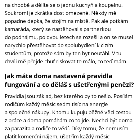
na chodbě a dělíte se o jednu kuchyň a koupelnu.
Soukromí je zkrátka dost omezené. Někdy mě
popadne depka, že stojím na místě. Pak ale potkám
kamaráda, který se nastěhoval s partnerkou
do podnájmu, po dvou letech se rozešli a on se musel
narychlo přestěhovat do spolubydlení k cizím
studentům, protože sám by ten byt neutáhl. V tu
chvíli mě přejde chuť riskovat to málo, co teď mám.
Jak máte doma nastavená pravidla
fungování a co děláš s ušetřenými penězi?
Pravidla jsou základ, bez kterého by to nešlo. Posílám
rodičům každý měsíc sedm tisíc na energie
a společné nákupy. K tomu kupuju běžné věci cestou
z práce a doma pomáhám co to jde. Nechci být doma
za parazita a rodiče to vědí. Díky tomu, že nemusím
platit komerční nájem, ušetřím každý měsíc