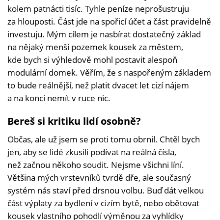
kolem patnácti tisíc. Tyhle peníze neprošustruju
za hlouposti. Část jde na spořicí účet a část pravidelně
investuju. Mým cílem je nasbírat dostatečný základ
na nějaký menší pozemek kousek za městem,
kde bych si výhledově mohl postavit alespoň
modulární domek. Věřím, že s naspořeným základem
to bude reálnější, než platit dvacet let cizí nájem
a na konci nemít v ruce nic.
Bereš si kritiku lidí osobně?
Občas, ale už jsem se proti tomu obrnil. Chtěl bych
jen, aby se lidé zkusili podívat na reálná čísla,
než začnou někoho soudit. Nejsme všichni líní.
Většina mých vrstevníků tvrdě dře, ale současný
systém nás staví před drsnou volbu. Buď dát velkou
část výplaty za bydlení v cizím bytě, nebo obětovat
kousek vlastního pohodlí výměnou za vyhlídky