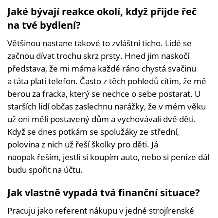
Jaké bývají reakce okolí, když přijde řeč
na tvé bydlení?
Většinou nastane takové to zvláštní ticho. Lidé se
začnou dívat trochu skrz prsty. Hned jim naskočí
představa, že mi máma každé ráno chystá svačinu
a táta platí telefon. Často z těch pohledů cítím, že mě
berou za fracka, který se nechce o sebe postarat. U
starších lidí občas zaslechnu narážky, že v mém věku
už oni měli postavený dům a vychovávali dvě děti.
Když se dnes potkám se spolužáky ze střední,
polovina z nich už řeší školky pro děti. Já
naopak řeším, jestli si koupím auto, nebo si peníze dál
budu spořit na účtu.
Jak vlastně vypadá tvá finanční situace?
Pracuju jako referent nákupu v jedné strojírenské