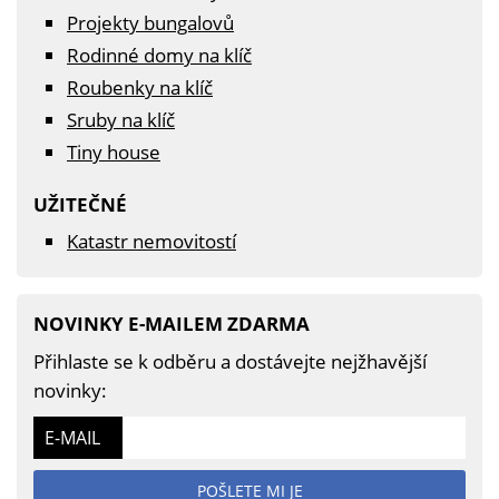
Projekty bungalovů
Rodinné domy na klíč
Roubenky na klíč
Sruby na klíč
Tiny house
UŽITEČNÉ
Katastr nemovitostí
NOVINKY E-MAILEM ZDARMA
Přihlaste se k odběru a dostávejte nejžhavější
novinky:
E-MAIL
POŠLETE MI JE