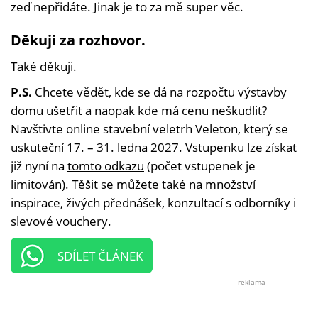
zeď nepřidáte. Jinak je to za mě super věc.
Děkuji za rozhovor.
Také děkuji.
P.S.
Chcete vědět, kde se dá na rozpočtu výstavby
domu ušetřit a naopak kde má cenu neškudlit?
Navštivte online stavební veletrh Veleton, který se
uskuteční 17. – 31. ledna 2027. Vstupenku lze získat
již nyní na
tomto odkazu
(počet vstupenek je
limitován). Těšit se můžete také na množství
inspirace, živých přednášek, konzultací s odborníky i
slevové vouchery.
SDÍLET ČLÁNEK
reklama