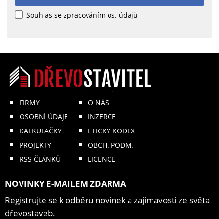
Souhlas se zpracováním os. údajů
FIRMY
O NÁS
OSOBNÍ ÚDAJE
INZERCE
KALKULAČKY
ETICKÝ KODEX
PROJEKTY
OBCH. PODM.
RSS ČLÁNKŮ
LICENCE
NOVINKY E-MAILEM ZDARMA
Registrujte se k odběru novinek a zajímavostí ze světa
dřevostaveb.