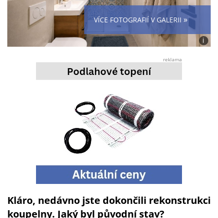
»
VÍCE FOTOGRAFIÍ V GALERII
i
Foto:
Jana
reklama
Urbá
/
Midjo
Kláro, nedávno jste dokončili rekonstrukci
koupelny. Jaký byl původní stav?