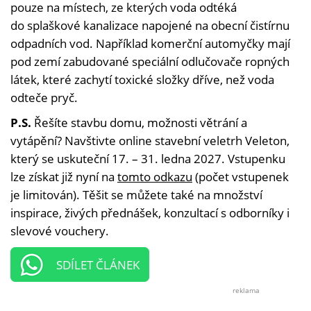
pouze na místech, ze kterých voda odtéká
do splaškové kanalizace napojené na obecní čistírnu
odpadních vod. Například komerční automyčky mají
pod zemí zabudované speciální odlučovače ropných
látek, které zachytí toxické složky dříve, než voda
odteče pryč.
P.S.
Řešíte stavbu domu, možnosti větrání a
vytápění? Navštivte online stavební veletrh Veleton,
který se uskuteční 17. – 31. ledna 2027. Vstupenku
lze získat již nyní na
tomto odkazu
(počet vstupenek
je limitován). Těšit se můžete také na množství
inspirace, živých přednášek, konzultací s odborníky i
slevové vouchery.
SDÍLET ČLÁNEK
reklama