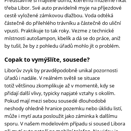
Představme si majitele domu, kterému můžeme říkat
třeba Libor. Své auto pravidelně myje na příjezdové
cestě vyložené zámkovou dlažbou. Voda odtéká
částečně do přilehlého trávníku a částečně do uliční
vpusti. Praktikuje to tak roky. Vezme z technické
místnosti autošampon, kbelík a dá se do práce, aniž
by tušil, že by z pohledu úřadů mohlo jít o problém.
Copak to vymýšlíte, sousede?
Liborův zvyk by pravděpodobně unikal pozornosti
úřadů i nadále. V reálném světě se situace
totiž většinou zkomplikuje až v momentě, kdy se
přidají další vlivy, typicky napjaté vztahy s okolím.
Pokud mají mezi sebou sousedé dlouhodobé
neshody ohledně hranice pozemku nebo úklidu listí,
může i mytí auta posloužit jako záminka k dalšímu
sporu. V našem modelovém případu si soused Libora