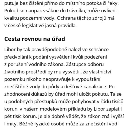
putuje bez čištění přímo do místního potoka či řeky.
Pokud se naopak vsákne do trávníku, může ovlivnit
kvalitu podzemní vody. Ochrana těchto zdrojů má
v české legislativě jasná pravidla.
Cesta rovnou na úřad
Libor by tak pravděpodobně nalezl ve schránce
předvolání k podání vysvětlení kvůli podezření
z porušení vodního zákona. Zástupce odboru
životního prostředí by mu vysvětlil, že vlastnictví
pozemku nikoho neopravňuje k vypouštění
znečištěné vody do půdy a dešťové kanalizace. Po
zhodnocení důkazů by úřad mohl uložit pokutu. Ta se
u podobných přestupků může pohybovat v řádu tisíců
korun, v našem modelovém příkladu by Libor zaplatil
pět tisíc korun. Je ale dobré vědět, že zákon zná i vyšší
limity. Běžné fyzické osobě může za znečištění vod