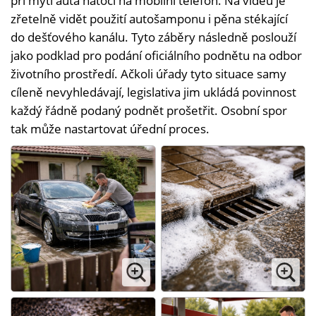
při mytí auta natočí na mobilní telefon. Na videu je
zřetelně vidět použití autošamponu i pěna stékající
do dešťového kanálu. Tyto záběry následně poslouží
jako podklad pro podání oficiálního podnětu na odbor
životního prostředí. Ačkoli úřady tyto situace samy
cíleně nevyhledávají, legislativa jim ukládá povinnost
každý řádně podaný podnět prošetřit. Osobní spor
tak může nastartovat úřední proces.