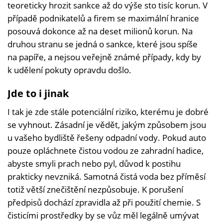
teoreticky hrozit sankce až do výše sto tisíc korun. V
případě podnikatelů a firem se maximální hranice
posouvá dokonce až na deset milionů korun. Na
druhou stranu se jedná o sankce, které jsou spíše
na papíře, a nejsou veřejně známé případy, kdy by
k udělení pokuty opravdu došlo.
Jde to i jinak
I tak je zde stále potenciální riziko, kterému je dobré
se vyhnout. Zásadní je vědět, jakým způsobem jsou
u vašeho bydliště řešeny odpadní vody. Pokud auto
pouze opláchnete čistou vodou ze zahradní hadice,
abyste smyli prach nebo pyl, důvod k postihu
prakticky nevzniká. Samotná čistá voda bez příměsí
totiž větší znečištění nezpůsobuje. K porušení
předpisů dochází zpravidla až při použití chemie. S
čisticími prostředky by se vůz měl legálně umývat