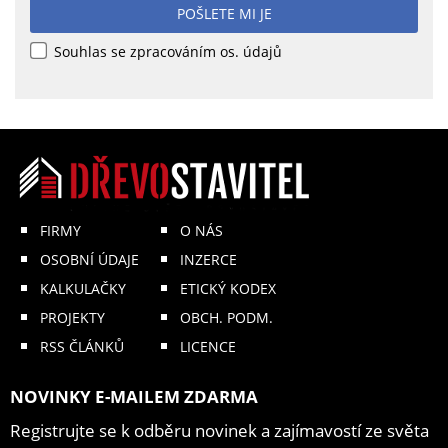
POŠLETE MI JE
Souhlas se zpracováním os. údajů
FIRMY
O NÁS
OSOBNÍ ÚDAJE
INZERCE
KALKULAČKY
ETICKÝ KODEX
PROJEKTY
OBCH. PODM.
RSS ČLÁNKŮ
LICENCE
NOVINKY E-MAILEM ZDARMA
Registrujte se k odběru novinek a zajímavostí ze světa