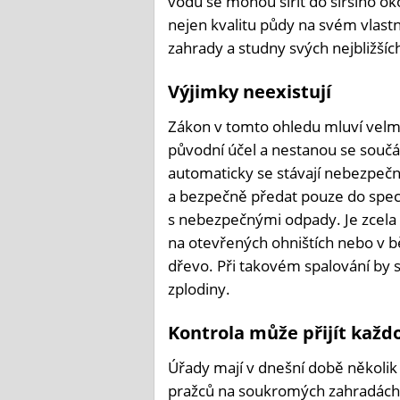
vodu se mohou šířit do širšího o
nejen kvalitu půdy na svém vlast
zahrady a studny svých nejbližší
Výjimky neexistují
Zákon v tomto ohledu mluví velmi 
původní účel a nestanou se součá
automaticky se stávají nebezpeč
a bezpečně předat pouze do spec
s nebezpečnými odpady. Je zcela n
na otevřených ohništích nebo v b
dřevo. Při takovém spalování by 
zplodiny.
Kontrola může přijít každo
Úřady mají v dnešní době několik 
pražců na soukromých zahradách zj