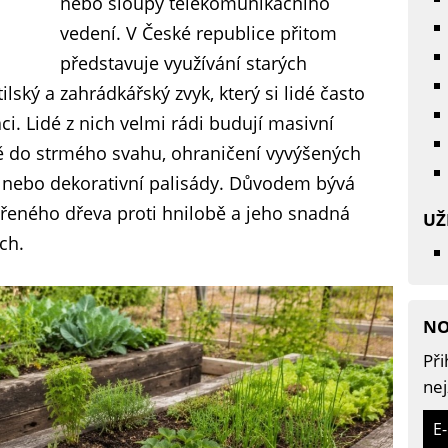
nebo sloupy telekomunikačního
vedení. V České republice přitom
představuje využívání starých
ilský a zahrádkářský zvyk, který si lidé často
i. Lidé z nich velmi rádi budují masivní
tě do strmého svahu, ohraničení vyvýšených
 nebo dekorativní palisády. Důvodem bývá
řeného dřeva proti hnilobě a jeho snadná
UŽ
ch.
NO
Při
nej
E