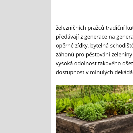
železničních pražců tradiční kut
předávají z generace na generac
opěrné zídky, bytelná schodiš
záhonů pro pěstování zeleniny
vysoká odolnost takového ošet
dostupnost v minulých dekádá