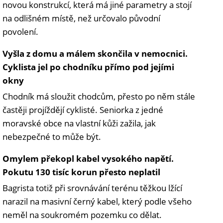
novou konstrukcí, která má jiné parametry a stojí
na odlišném místě, než určovalo původní
povolení.
Vyšla z domu a málem skončila v nemocnici.
Cyklista jel po chodníku přímo pod jejími
okny
Chodník má sloužit chodcům, přesto po něm stále
častěji projíždějí cyklisté. Seniorka z jedné
moravské obce na vlastní kůži zažila, jak
nebezpečné to může být.
Omylem překopl kabel vysokého napětí.
Pokutu 130 tisíc korun přesto neplatil
Bagrista totiž při srovnávání terénu těžkou lžící
narazil na masivní černý kabel, který podle všeho
neměl na soukromém pozemku co dělat.