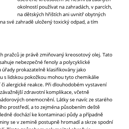
okolností používat na zahradách, v parcích,
na dětských hřištích ani uvnitř obytných
í na své zahradě uložený toxický odpad, a tím
 pražců je právě zmiňovaný kreosotový olej. Tato
sahuje nebezpečné fenoly a polycyklické
 úřady prokazatelně klasifikovány jako
tu s lidskou pokožkou mohou tyto chemikálie
či alergické reakce. Při dlouhodobém vystavení
ávažnější zdravotní komplikace, včetně
nádorových onemocnění. Látky se navíc ze starého
ího prostředí, a to zejména působením deště
sledně dochází ke kontaminaci půdy a případně
eniny se v zemině postupně hromadí a skrze spodní