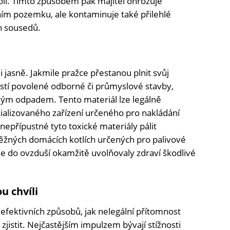
kolí. Tímto způsobem pak majitel ohrožuje
ním pozemku, ale kontaminuje také přilehlé
ch sousedů.
jasně. Jakmile pražce přestanou plnit svůj
stí povolené odborné či průmyslové stavby,
ným odpadem. Tento materiál lze legálně
ializovaného zařízení určeného pro nakládání
epřípustné tyto toxické materiály pálit
ěžných domácích kotlích určených pro palivové
se do ovzduší okamžitě uvolňovaly zdraví škodlivé
u chvíli
efektivních způsobů, jak nelegální přítomnost
istit. Nejčastějším impulzem bývají stížnosti