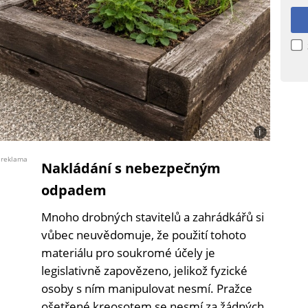
i
Foto:
Jiří
reklama
Nakládání s nebezpečným
Ryšavý
s
odpadem
využitím
Canva
Mnoho drobných stavitelů a zahrádkářů si
vůbec neuvědomuje, že použití tohoto
materiálu pro soukromé účely je
legislativně zapovězeno, jelikož fyzické
osoby s ním manipulovat nesmí. Pražce
ošetřené kreosotem se nesmí za žádných