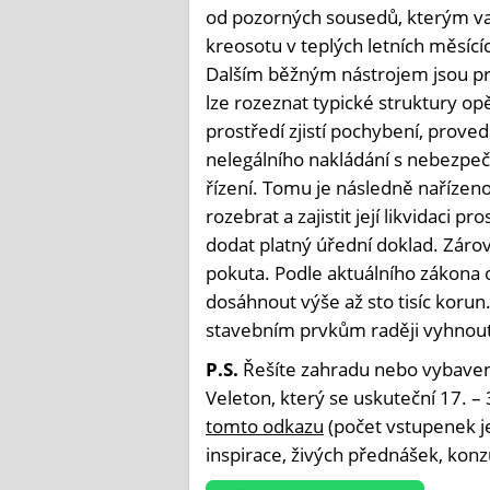
od pozorných sousedů, kterým vad
kreosotu v teplých letních měsící
Dalším běžným nástrojem jsou pra
lze rozeznat typické struktury op
prostředí zjistí pochybení, prove
nelegálního nakládání s nebezpe
řízení. Tomu je následně nařízeno
rozebrat a zajistit její likvidaci 
dodat platný úřední doklad. Zárov
pokuta. Podle aktuálního zákona
dosáhnout výše až sto tisíc koru
stavebním prvkům raději vyhnout a
P.S.
Řešíte zahradu nebo vybaven
Veleton, který se uskuteční 17. – 
tomto odkazu
(počet vstupenek je
inspirace, živých přednášek, konz