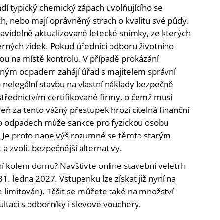
í typický chemický zápach uvolňujícího se
ch, nebo mají oprávněný strach o kvalitu své půdy.
videlně aktualizované letecké snímky, ze kterých
ěrných zídek. Pokud úředníci odboru životního
dou na místě kontrolu. V případě prokázání
čným odpadem zahájí úřad s majitelem správní
 nelegální stavbu na vlastní náklady bezpečně
prostřednictvím certifikované firmy, o čemž musí
eň za tento vážný přestupek hrozí citelná finanční
 o odpadech může sankce pro fyzickou osobu
n. Je proto nanejvýš rozumné se těmto starým
 zvolit bezpečnější alternativy.
í kolem domu? Navštivte online stavební veletrh
31. ledna 2027. Vstupenku lze získat již nyní na
 limitován). Těšit se můžete také na množství
ultací s odborníky i slevové vouchery.