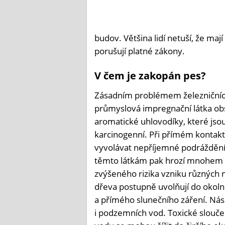
budov. Většina lidí netuší, že maj
porušují platné zákony.
V čem je zakopán pes?
Zásadním problémem železničních
průmyslová impregnační látka ob
aromatické uhlovodíky, které jsou
karcinogenní. Při přímém kontak
vyvolávat nepříjemné podráždění 
těmto látkám pak hrozí mnohem z
zvýšeného rizika vzniku různých 
dřeva postupně uvolňují do okoln
a přímého slunečního záření. Ná
i podzemních vod. Toxické slouč