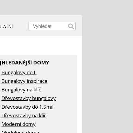
STATNÍ
JHLEDANĚJŠÍ DOMY
Bungalovy do L
Bungalovy inspirace
Bungalovy na klíč
Dřevostavby bungalovy
Dřevostavby do 1,5mil
Dřevostavby na klíč
Moderní domy
Modulové domy