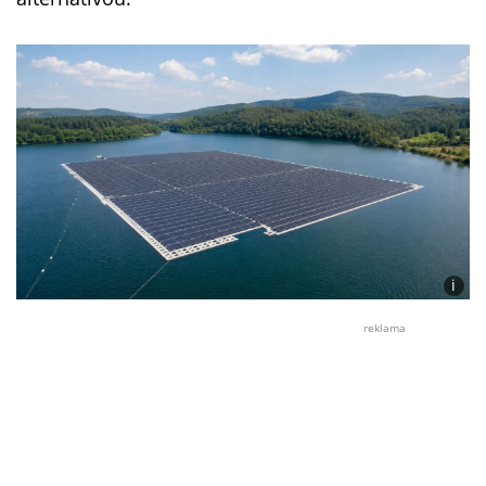
i
Foto:
Peter
reklama
Garó