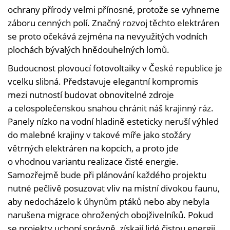
ochrany přírody velmi přínosné, protože se vyhneme
záboru cenných polí. Značný rozvoj těchto elektráren
se proto očekává zejména na nevyužitých vodních
plochách bývalých hnědouhelných lomů.
Budoucnost plovoucí fotovoltaiky v České republice je
vcelku slibná. Představuje elegantní kompromis
mezi nutností budovat obnovitelné zdroje
a celospolečenskou snahou chránit náš krajinný ráz.
Panely nízko na vodní hladině esteticky neruší výhled
do malebné krajiny v takové míře jako stožáry
větrných elektráren na kopcích, a proto jde
o vhodnou variantu realizace čisté energie.
Samozřejmě bude při plánování každého projektu
nutné pečlivě posuzovat vliv na místní divokou faunu,
aby nedocházelo k úhynům ptáků nebo aby nebyla
narušena migrace ohrožených obojživelníků. Pokud
se projekty uchopí správně, získají lidé čistou energii,