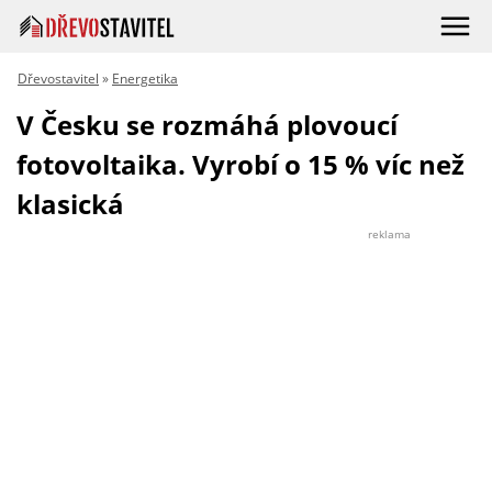
Dřevostavitel
»
Energetika
V Česku se rozmáhá plovoucí
fotovoltaika. Vyrobí o 15 % víc než
klasická
reklama