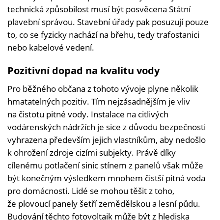
technická způsobilost musí být posvěcena Státní
plavební správou. Stavební úřady pak posuzují pouze
to, co se fyzicky nachází na břehu, tedy trafostanici
nebo kabelové vedení.
Pozitivní dopad na kvalitu vody
Pro běžného občana z tohoto vývoje plyne několik
hmatatelných pozitiv. Tím nejzásadnějším je vliv
na čistotu pitné vody. Instalace na citlivých
vodárenských nádržích je sice z důvodu bezpečnosti
vyhrazena především jejich vlastníkům, aby nedošlo
k ohrožení zdroje cizími subjekty. Právě díky
cílenému potlačení sinic stínem z panelů však může
být konečným výsledkem mnohem čistší pitná voda
pro domácnosti. Lidé se mohou těšit z toho,
že plovoucí panely šetří zemědělskou a lesní půdu.
Budování těchto fotovoltaik může být z hlediska