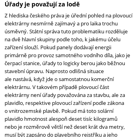
Úřady je považují za lodě
Z hlediska českého práva je úřední pohled na plovoucí
elektrárny nesmírně zajímavý a pro laika trochu
úsměvný. Státní správa tuto problematiku rozděluje
na dvě hlavní skupiny podle toho, k jakému účelu
zařízení slouží. Pokud panely dodávají energii
primárně pro provoz samotného vodního díla, jako je
čerpací stanice, úřady to logicky berou jako běžnou
stavební úpravu. Naprosto odlišná situace
ale nastává, když jde o samostatnou komerční
elektrárnu. V takovém případě plovoucí část
elektrárny není úřady považována za stavbu, ale za
plavidlo, respektive plovoucí zařízení podle zákona
o vnitrozemské plavbě. Pokud má toto solární
plavidlo hmotnost alespoň deset tisíc kilogramů
nebo je rozměrově větší než deset krát dva metry,
musí být zapsáno do plavebního rejstříku a jeho