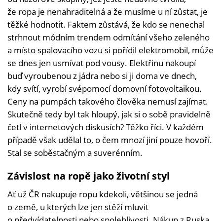
že ropa je nenahraditelná a že musíme u ní zůstat, je
těžké hodnotit. Faktem zůstává, že kdo se nenechal
strhnout módním trendem odmítání všeho zeleného
a místo spalovacího vozu si pořídil elektromobil, může
se dnes jen usmívat pod vousy. Elektřinu nakoupí
buď vyroubenou z jádra nebo si ji doma ve dnech,
kdy svítí, vyrobí svépomocí domovní fotovoltaikou.
Ceny na pumpách takového člověka nemusí zajímat.
Skutečně tedy byl tak hloupý, jak si o sobě pravidelně
četl v internetových diskusích? Těžko říci. V každém
případě však udělal to, o čem mnozí jiní pouze hovoří.
Stal se soběstačným a suverénním.
Závislost na ropě jako životní styl
Ať už ČR nakupuje ropu kdekoli, většinou se jedná
o země, u kterých lze jen stěží mluvit
o předvídatelnosti nebo spolehlivosti. Nákup z Ruska