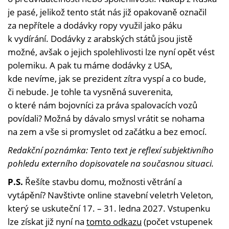
je pasé, jelikož tento stát nás již opakovaně označil
za nepřítele a dodávky ropy využil jako páku
k vydírání. Dodávky z arabských států jsou jistě
možné, avšak o jejich spolehlivosti lze nyní opět vést
polemiku. A pak tu máme dodávky z USA,
kde nevíme, jak se prezident zítra vyspí a co bude,
či nebude. Je tohle ta vysněná suverenita,
o které nám bojovníci za práva spalovacích vozů
povídali? Možná by dávalo smysl vrátit se nohama
na zem a vše si promyslet od začátku a bez emocí.
Redakční poznámka: Tento text je reflexí subjektivního
pohledu externího dopisovatele na současnou situaci.
P.S.
Řešíte stavbu domu, možnosti větrání a
vytápění? Navštivte online stavební veletrh Veleton,
který se uskuteční 17. – 31. ledna 2027. Vstupenku
lze získat již nyní na
tomto odkazu
(počet vstupenek