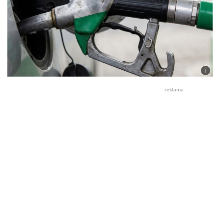
i
Foto:
Jiří
reklama
Ryšav