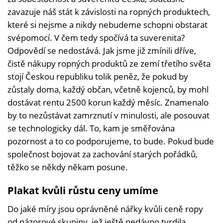
zavazuje náš stát k závislosti na ropných produktech,
které si nejsme a nikdy nebudeme schopni obstarat
svépomocí. V čem tedy spočívá ta suverenita?
Odpovědí se nedostává. Jak jsme již zmínili dříve,
čistě nákupy ropných produktů ze zemí třetího světa
stojí Českou republiku tolik peněz, že pokud by
zůstaly doma, každý občan, včetně kojenců, by mohl
dostávat rentu 2500 korun každý měsíc. Znamenalo
by to nezůstávat zamrznutí v minulosti, ale posouvat
se technologicky dál. To, kam je směřována
pozornost a to co podporujeme, to bude. Pokud bude
společnost bojovat za zachování starých pořádků,
těžko se někdy někam posune.
Plakat kvůli růstu ceny umíme
Do jaké míry jsou oprávněné nářky kvůli ceně ropy
od názorové skupiny, jež ještě nedávno tvrdila,