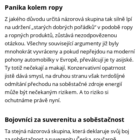
Panika kolem ropy
Z jakého důvodu určitá názorová skupina tak silně lpí
na udržení „starých dobrých pořádků“ v podobě ropy
a ropných produktů, zůstává nezodpovězenou
otázkou. Všechny související argumenty již byly
mnohokrát vyvráceny a pokud nepřejdou na moderní
pohony automobilky v Evropě, převálcují je ty asijské.
Ty totiž nečekají a makají. Konzervativní opatrnost
jistě dává smysl, na druhou stranu však tvrdošíjné
odmítání přechodu na soběstačné zdroje energií
může být nečekaným rizikem. A to riziko si
ochutnáme právě nyní.
Bojovníci za suverenitu a soběstačnost
Ta stejná názorová skupina, která deklaruje svůj boj
za soběstačnost a suverenitu Česka, současně