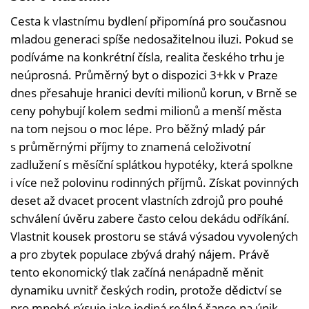
Cesta k vlastnímu bydlení připomíná pro současnou
mladou generaci spíše nedosažitelnou iluzi. Pokud se
podíváme na konkrétní čísla, realita českého trhu je
neúprosná. Průměrný byt o dispozici 3+kk v Praze
dnes přesahuje hranici devíti milionů korun, v Brně se
ceny pohybují kolem sedmi milionů a menší města
na tom nejsou o moc lépe. Pro běžný mladý pár
s průměrnými příjmy to znamená celoživotní
zadlužení s měsíční splátkou hypotéky, která spolkne
i více než polovinu rodinných příjmů. Získat povinných
deset až dvacet procent vlastních zdrojů pro pouhé
schválení úvěru zabere často celou dekádu odříkání.
Vlastnit kousek prostoru se stává výsadou vyvolených
a pro zbytek populace zbývá drahý nájem. Právě
tento ekonomický tlak začíná nenápadně měnit
dynamiku uvnitř českých rodin, protože dědictví se
pro mnohé rýsuje jako jediná reálná šance na únik