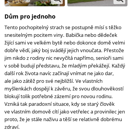
Dům pro jednoho
Tento pochopitelný strach se postupně mísí s těžko
snesitelným pocitem viny. Babička nebo dědeček
žijící sami ve velkém bytě nebo dokonce domě velmi
dobře vědí, jaký boj svádějí jejich vnoučata. Přestože
jim nikdo z rodiny nic nevyčítá napřímo, senioři sami
v sobě budují představu, že mladým překážejí. Každý
další rok života navíc začínají vnímat ne jako dar,
ale jako zátěž pro své nejbližší. Ve vlastních
myšlenkách dospějí k závěru, že svou dlouhověkostí
blokují tolik potřebné zázemí pro novou rodinu.
Vzniká tak paradoxní situace, kdy se starý člověk
ve vlastním domově cítí jako vetřelec a provinilec jen
proto, že je stále naživu a těší se relativně dobrému
zdraví.