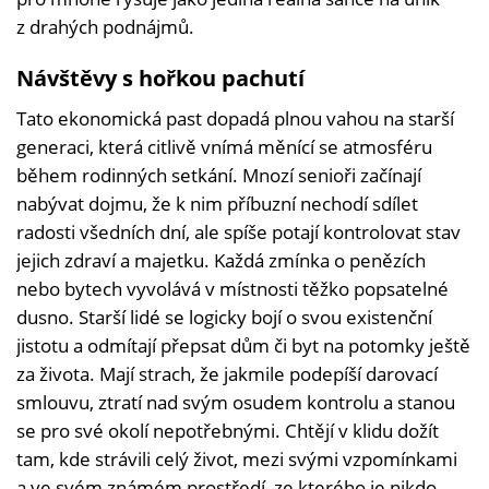
z drahých podnájmů.
Návštěvy s hořkou pachutí
Tato ekonomická past dopadá plnou vahou na starší
generaci, která citlivě vnímá měnící se atmosféru
během rodinných setkání. Mnozí senioři začínají
nabývat dojmu, že k nim příbuzní nechodí sdílet
radosti všedních dní, ale spíše potají kontrolovat stav
jejich zdraví a majetku. Každá zmínka o penězích
nebo bytech vyvolává v místnosti těžko popsatelné
dusno. Starší lidé se logicky bojí o svou existenční
jistotu a odmítají přepsat dům či byt na potomky ještě
za života. Mají strach, že jakmile podepíší darovací
smlouvu, ztratí nad svým osudem kontrolu a stanou
se pro své okolí nepotřebnými. Chtějí v klidu dožít
tam, kde strávili celý život, mezi svými vzpomínkami
a ve svém známém prostředí, ze kterého je nikdo