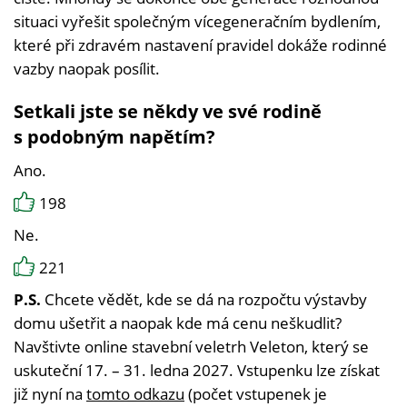
situaci vyřešit společným vícegeneračním bydlením,
které při zdravém nastavení pravidel dokáže rodinné
vazby naopak posílit.
Setkali jste se někdy ve své rodině
s podobným napětím?
Ano.
198
Ne.
221
P.S.
Chcete vědět, kde se dá na rozpočtu výstavby
domu ušetřit a naopak kde má cenu neškudlit?
Navštivte online stavební veletrh Veleton, který se
uskuteční 17. – 31. ledna 2027. Vstupenku lze získat
již nyní na
tomto odkazu
(počet vstupenek je