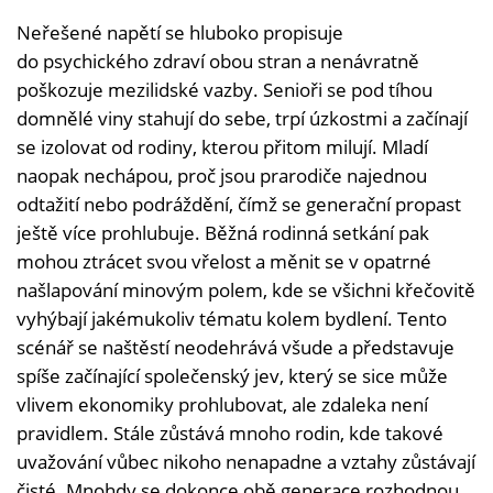
Neřešené napětí se hluboko propisuje
do psychického zdraví obou stran a nenávratně
poškozuje mezilidské vazby. Senioři se pod tíhou
domnělé viny stahují do sebe, trpí úzkostmi a začínají
se izolovat od rodiny, kterou přitom milují. Mladí
naopak nechápou, proč jsou prarodiče najednou
odtažití nebo podráždění, čímž se generační propast
ještě více prohlubuje. Běžná rodinná setkání pak
mohou ztrácet svou vřelost a měnit se v opatrné
našlapování minovým polem, kde se všichni křečovitě
vyhýbají jakémukoliv tématu kolem bydlení. Tento
scénář se naštěstí neodehrává všude a představuje
spíše začínající společenský jev, který se sice může
vlivem ekonomiky prohlubovat, ale zdaleka není
pravidlem. Stále zůstává mnoho rodin, kde takové
uvažování vůbec nikoho nenapadne a vztahy zůstávají
čisté. Mnohdy se dokonce obě generace rozhodnou