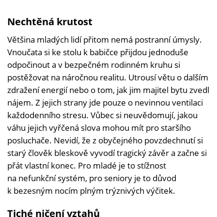
Nechtěná krutost
Většina mladých lidí přitom nemá postranní úmysly.
Vnoučata si ke stolu k babičce přijdou jednoduše
odpočinout a v bezpečném rodinném kruhu si
postěžovat na náročnou realitu. Utrousí větu o dalším
zdražení energií nebo o tom, jak jim majitel bytu zvedl
nájem. Z jejich strany jde pouze o nevinnou ventilaci
každodenního stresu. Vůbec si neuvědomují, jakou
váhu jejich vyřčená slova mohou mít pro staršího
posluchače. Nevidí, že z obyčejného povzdechnutí si
starý člověk bleskově vyvodí tragický závěr a začne si
přát vlastní konec. Pro mladé je to stížnost
na nefunkční systém, pro seniory je to důvod
k bezesným nocím plným trýznivých výčitek.
Tiché ničení vztahů