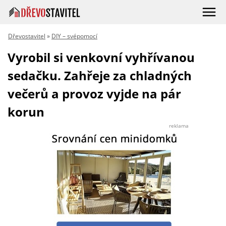
Dřevostavitel
»
DIY – svépomocí
Vyrobil si venkovní vyhřívanou
sedačku. Zahřeje za chladných
večerů a provoz vyjde na pár
korun
reklama