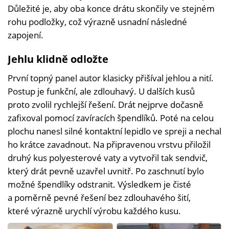
Důležité je, aby oba konce drátu skončily ve stejném
rohu podložky, což výrazně usnadní následné
zapojení.
Jehlu klidně odložte
První topný panel autor klasicky přišíval jehlou a nití.
Postup je funkční, ale zdlouhavý. U dalších kusů
proto zvolil rychlejší řešení. Drát nejprve dočasně
zafixoval pomocí zavíracích špendlíků. Poté na celou
plochu nanesl silné kontaktní lepidlo ve spreji a nechal
ho krátce zavadnout. Na připravenou vrstvu přiložil
druhý kus polyesterové vaty a vytvořil tak sendvič,
který drát pevně uzavřel uvnitř. Po zaschnutí bylo
možné špendlíky odstranit. Výsledkem je čisté
a poměrně pevné řešení bez zdlouhavého šití,
které výrazně urychlí výrobu každého kusu.