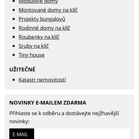
Modulové domy
Montované domy na klíč
Projekty bungalovů
Rodinné domy na klíč
Roubenky na klíč
Sruby na klíč
Tiny house
UŽITEČNÉ
Katastr nemovitostí
NOVINKY E-MAILEM ZDARMA
Přihlaste se k odběru a dostávejte nejžhavější
novinky:
E-MAIL