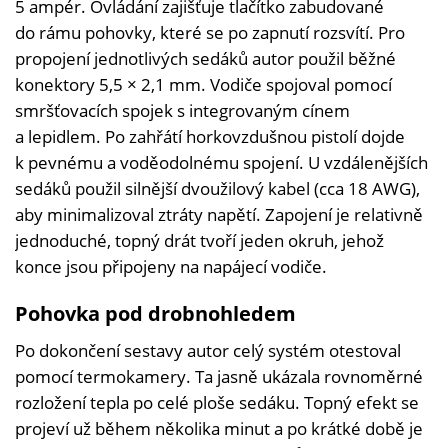
5 ampér. Ovládání zajišťuje tlačítko zabudované
do rámu pohovky, které se po zapnutí rozsvítí. Pro
propojení jednotlivých sedáků autor použil běžné
konektory 5,5 × 2,1 mm. Vodiče spojoval pomocí
smršťovacích spojek s integrovaným cínem
a lepidlem. Po zahřátí horkovzdušnou pistolí dojde
k pevnému a voděodolnému spojení. U vzdálenějších
sedáků použil silnější dvoužilový kabel (cca 18 AWG),
aby minimalizoval ztráty napětí. Zapojení je relativně
jednoduché, topný drát tvoří jeden okruh, jehož
konce jsou připojeny na napájecí vodiče.
Pohovka pod drobnohledem
Po dokončení sestavy autor celý systém otestoval
pomocí termokamery. Ta jasně ukázala rovnoměrné
rozložení tepla po celé ploše sedáku. Topný efekt se
projeví už během několika minut a po krátké době je