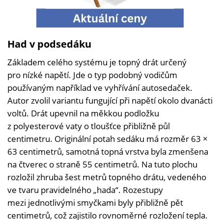
Had v podsedáku
Základem celého systému je topný drát určený
pro nízké napětí. Jde o typ podobný vodičům
používaným například ve vyhřívání autosedaček.
Autor zvolil variantu fungující při napětí okolo dvanácti
voltů. Drát upevnil na měkkou podložku
z polyesterové vaty o tloušťce přibližně půl
centimetru. Originální potah sedáku má rozměr 63 ×
63 centimetrů, samotná topná vrstva byla zmenšena
na čtverec o straně 55 centimetrů. Na tuto plochu
rozložil zhruba šest metrů topného drátu, vedeného
ve tvaru pravidelného „hada“. Rozestupy
mezi jednotlivými smyčkami byly přibližně pět
centimetrů, což zajistilo rovnoměrné rozložení tepla.