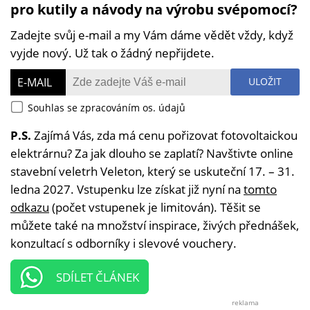
pro kutily a návody na výrobu svépomocí?
Zadejte svůj e-mail a my Vám dáme vědět vždy, když
vyjde nový. Už tak o žádný nepřijdete.
E-MAIL
ULOŽIT
Souhlas se zpracováním os. údajů
P.S.
Zajímá Vás, zda má cenu pořizovat fotovoltaickou
elektrárnu? Za jak dlouho se zaplatí? Navštivte online
stavební veletrh Veleton, který se uskuteční 17. – 31.
ledna 2027. Vstupenku lze získat již nyní na
tomto
odkazu
(počet vstupenek je limitován). Těšit se
můžete také na množství inspirace, živých přednášek,
konzultací s odborníky i slevové vouchery.
SDÍLET ČLÁNEK
reklama