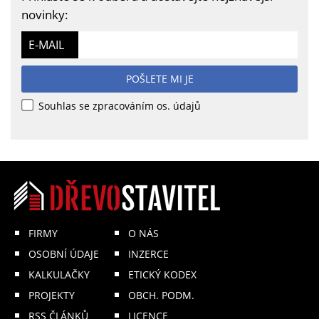
novinky:
E-MAIL
POŠLETE MI JE
Souhlas se zpracováním os. údajů
FIRMY
O NÁS
OSOBNÍ ÚDAJE
INZERCE
KALKULAČKY
ETICKÝ KODEX
PROJEKTY
OBCH. PODM.
RSS ČLÁNKŮ
LICENCE