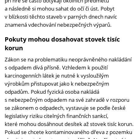
při hře se často dotýkají okolních předmětů
a následně si mohou sahat do očí či úst. Pobyt
v blízkosti těchto staveb v parných dnech navíc
znamená vdechování nebezpečných výparů.
Pokuty mohou dosahovat stovek tisíc
korun
Zákon se na problematiku neoprávněného nakládání
s odpadem dívá přísně. Vzhledem k použití
karcinogenních látek je nutné k vysloužilým
výrobkům přistupovat jako k nebezpečným
odpadům. Pokud fyzická osoba nakládá
s nebezpečným odpadem na své zahradě v rozporu
se zákonem o odpadech, vystavuje se podle české
legislativy riziku citelných finančních sankcí,
které mohou dosáhnout desítek až stovek tisíc korun.
Pokud se chcete kontaminovaného dřeva z pozemku