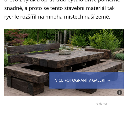
snadné, a proto se tento stavební materiál tak
rychle rozšířil na mnoha místech naší země.
»
VÍCE FOTOGRAFIÍ V GALERII
i
Foto:
Jan
reklama
Dvořá
/
Midjo