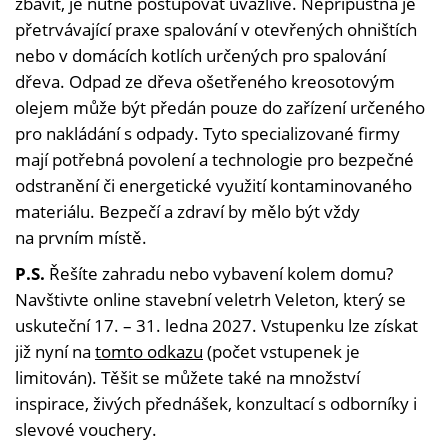
zbavit, je nutné postupovat uvážlivě. Nepřípustná je
přetrvávající praxe spalování v otevřených ohništích
nebo v domácích kotlích určených pro spalování
dřeva. Odpad ze dřeva ošetřeného kreosotovým
olejem může být předán pouze do zařízení určeného
pro nakládání s odpady. Tyto specializované firmy
mají potřebná povolení a technologie pro bezpečné
odstranění či energetické využití kontaminovaného
materiálu. Bezpečí a zdraví by mělo být vždy
na prvním místě.
P.S.
Řešíte zahradu nebo vybavení kolem domu?
Navštivte online stavební veletrh Veleton, který se
uskuteční 17. – 31. ledna 2027. Vstupenku lze získat
již nyní na
tomto odkazu
(počet vstupenek je
limitován). Těšit se můžete také na množství
inspirace, živých přednášek, konzultací s odborníky i
slevové vouchery.