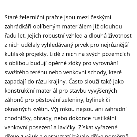
Staré železniční pražce jsou mezi českými
zahrádkáři oblíbeným materiálem již dlouhou
řadu let. Jejich robustní vzhled a dlouhá životnost
z nich udělaly vyhledávaný prvek pro nejrůznější
kutilské projekty. Lidé z nich na svých pozemcích
s oblibou budují opěrné zídky pro vyrovnání
svažitého terénu nebo venkovní schody, které
zapadají do rázu krajiny. Často slouží také jako
konstrukční materiál pro stavbu vyvýšených
záhonů pro pěstování zeleniny, bylinek či
okrasných květin. Výjimkou nejsou ani zahradní
chodníčky, ohrady, nebo dokonce rustikální
venkovní posezení a lavičky. Získat vyřazené
dřevo z výluk a oprav tratí bývalo dříve poměrně