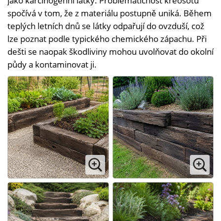
jako karcinogenní látky. Problematičnost kreosotu
spočívá v tom, že z materiálu postupně uniká. Během
teplých letních dnů se látky odpařují do ovzduší, což
lze poznat podle typického chemického zápachu. Při
dešti se naopak škodliviny mohou uvolňovat do okolní
půdy a kontaminovat ji.